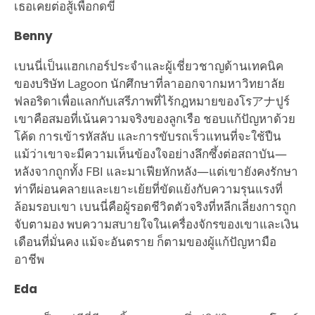
เธอเคยต่อสู้เพื่อกดขี่
Benny
เบนนี่เป็นแฮกเกอร์ประจำและผู้เชี่ยวชาญด้านเทคนิค
ของบริษัท Lagoon นักศึกษาที่ลาออกจากมหาวิทยาลัย
ฟลอริดาเพื่อแลกกับเสรีภาพที่ไร้กฎหมายของโรアナปูร์
เขาคือสมอที่เน้นความจริงของลูกเรือ ชอบแก้ปัญหาด้วย
โค้ด การเข้ารหัสลับ และการขับรถเร็วแทนที่จะใช้ปืน
แม้ว่าเขาจะมีความเห็นข้องใจอย่างลึกซึ้งต่อสถาบัน—
หลังจากถูกทั้ง FBI และมาเฟียหักหลัง—แต่เขายังคงรักษา
ท่าทีผ่อนคลายและเยาะเย้ยที่ขัดแย้งกับความรุนแรงที่
ล้อมรอบเขา เบนนี่คือผู้รอดชีวิตตัวจริงที่หลีกเลี่ยงการถูก
จับตามอง พบความสบายใจในเครื่องจักรของเขาและเงิน
เดือนที่มั่นคง แม้จะอันตราย ก็ตามของผู้แก้ปัญหามือ
อาชีพ
Eda