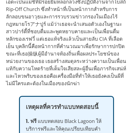
เอดะเป็นแม่ชีที่มีรอยยิ้มหลอกลวงซึ่งปฏิบัติงานจากโบสถ์
Rip-Off Church ซึ่งทำหน้าที่เป็นหน้ากากสำหรับการ
ลักลอบขนอาวุธและการรวบรวมข่าวกรองในเมืองไร้
กฎหมายโรアナปูร์ แม้ว่าเธอจะนำเสนอตัวเองในฐานะ
สาวปาร์ตี้ที่ชอบดื่มและพูดหยาบคายและเป็นเพื่อนดื่ม
หลักของเรฟวี่ แต่เธอแท้จริงแล้วเป็นสายลับ CIA ที่เลือด
เย็น บุคลิกนี้คือหน้ากากที่คำนวณมาเพื่อรักษาการปกปิด
ขณะที่เธอ操纵ผู้มีอำนาจท้องถิ่นเพื่อผลประโยชน์ของ
หน่วยงานของเธอ เธอสร้างสมดุลระหว่างความเป็นเพื่อน
แท้กับความโหดร้ายที่เต็มใจเสียสละผู้อื่นเพื่อภารกิจเสน่ห์
และไหวพริบของเธอคือเครื่องมือที่ทำให้เธอยังคงเป็นผีที่
ไม่มีใครแตะต้องในเมืองของนักฆ่า
เหตุผลที่ควรทำแบบทดสอบนี้
1. ฟรี
แบบทดสอบ Black Lagoon ให้
บริการฟรีและให้คุณเปรียบเทียบคำ