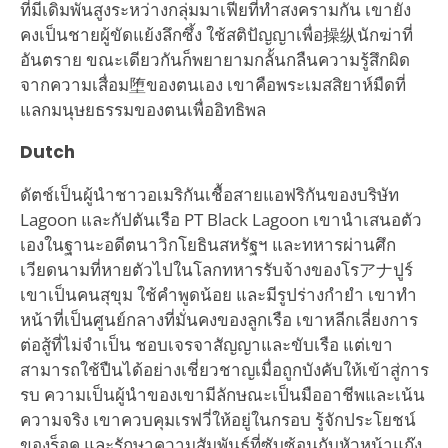
ที่มีเดิมพันสูงระหว่างกลุ่มมาเฟียที่ทำสงครามกัน เขายัง
คงเป็นชายผู้ขัดแย้งลึกซึ้ง ใช้สติปัญญาเพื่อ操纵นักฆ่าที่
อันตราย ขณะเดียวกันก็พยายามกลั้นกลืนความรู้สึกผิด
จากความเสื่อม堕ของตนเอง เขาคือพระเมสสิยาห์มืดที่
แลกมนุษยธรรมของตนเพื่ออิทธิพล
Dutch
ดัตช์เป็นผู้นำชาวอเมริกันเชื้อสายแอฟริกันของบริษัท
Lagoon และกัปตันเรือ PT Black Lagoon เขานำเสนอตัว
เองในฐานะอดีตนาวิกโยธินสหรัฐฯ และทหารผ่านศึก
เวียดนามที่หายตัวไปในโลกทหารรับจ้างของโรアナปูร์
เขาเป็นคนสุขุม ใช้คำพูดน้อย และมีรูปร่างกำยำ เขาทำ
หน้าที่เป็นศูนย์กลางที่มั่นคงของลูกเรือ เขาหลีกเลี่ยงการ
ต่อสู้ที่ไม่จำเป็น ชอบเจรจาสัญญาและขับเรือ แต่เขา
สามารถใช้ปืนได้อย่างเชี่ยวชาญเมื่อถูกบังคับให้เข้าสู่การ
รบ ความเป็นผู้นำของเขามีลักษณะเป็นมืออาชีพและเน้น
ความจริง เขาควบคุมเรฟวี่ให้อยู่ในกรอบ รู้จักประโยชน์
ของร็อค และรักษาความสัมพันธ์ที่ซับซ้อนกับหัวหน้าแก๊ง