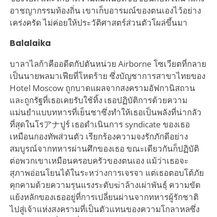
อาชญากรรมท้องถิ่น เขาเก็บอารมณ์ของตนเองไว้อย่าง
เคร่งครัด ไม่ค่อยให้ประวัติศาสตร์ส่วนตัวโผล่ขึ้นมา
Balalaika
บาลาไลก้าคืออดีตกัปตันหน่วย Airborne โซเวียตที่กลาย
เป็นนายพลมาเฟียที่โหดร้าย ซึ่งบัญชาการสาขาไทยของ
Hotel Moscow ถูกบาดแผลจากสงครามอัฟกานิสถาน
และถูกรัฐที่เธอเคยรับใช้ทิ้ง เธอปฏิบัติการด้วยความ
แม่นยำแบบทหารที่เย็นชาซึ่งทำให้เธอเป็นพลังที่น่ากลัว
ที่สุดในโรアナปูร์ เธอดำเนินการ syndicate ของเธอ
เหมือนกองทัพส่วนตัว เรียกร้องความจงรักภักดีอย่าง
สมบูรณ์จากทหารผ่านศึกของเธอ ขณะเดียวกันก็ปฏิบัติ
ต่อพวกเขาเหมือนครอบครัวของตนเอง แม้ว่าเธอจะ
สุภาพอ่อนโยนได้ในระหว่างการเจรจา แต่เธอตอบโต้ภัย
คุกคามด้วยความรุนแรงระดับฆ่าล้างเผ่าพันธุ์ ความขัด
แย้งหลักของเธออยู่ที่การเปลี่ยนผ่านจากทหารผู้รักชาติ
ไปสู่เจ้าแห่งสงครามที่เป็นตัวแทนของความโกลาหลซึ่ง