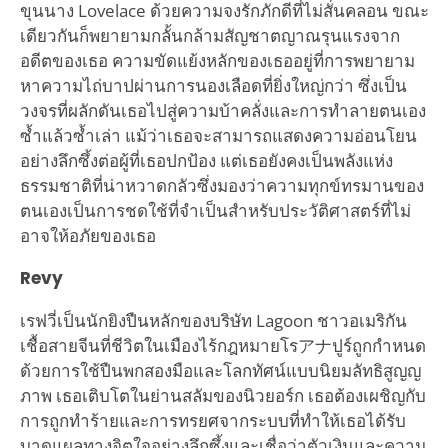
ขุนนาง Lovelace ด้วยความจงรักภักดีที่ไม่สั่นคลอน ขณะ
เดียวกันก็พยายามกลั้นกล้ามสัญชาตญาณรุนแรงจาก
อดีตของเธอ ความขัดแย้งหลักของเธออยู่ที่การพยายาม
หาความไถ่บาปผ่านการนองเลือดที่ยิ่งใหญ่กว่า ซึ่งเป็น
วงจรที่ผลักดันเธอไปสู่ความบ้าคลั่งและการทำลายตนเอง
ซ้ำแล้วซ้ำเล่า แม้ว่าเธอจะสามารถแสดงความอ่อนโยน
อย่างลึกซึ้งต่อผู้ที่เธอปกป้อง แต่เธอยังคงเป็นพลังแห่ง
ธรรมชาติที่น่าหวาดกลัวซึ่งมองว่าความทุกข์ทรมานของ
ตนเองเป็นการชดใช้ที่จำเป็นสำหรับประวัติศาสตร์ที่ไม่
อาจให้อภัยของเธอ
Revy
เรฟวี่เป็นนักยิงปืนหลักของบริษัท Lagoon ชาวอเมริกัน
เชื้อสายจีนที่ชีวิตในเมืองไร้กฎหมายโรアナปูร์ถูกกำหนด
ด้วยการใช้ปืนพกสองมือและโลกทัศน์แบบนิยมลัทธิสูญญ
ภาพ เธอเติบโตในย่านสลัมของนิวยอร์ก เธอต้องเผชิญกับ
การถูกทำร้ายและการทรยศจากระบบที่ทำให้เธอได้รับ
บาดแผลทางจิตใจอย่างลึกซึ้งและเชื่อว่าตัวเงินและความ