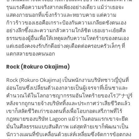
รุนแรงคือความจริงสากลเพียงอย่างเดียว แม้ว่าเธอจะ
แสดงภายนอกที่แข็งกร้าวและหยาบคาย แต่ความ
ก้าวร้าวของเธอคือเกราะป้องกันความเกลียดชังตนเอง
อย่างลึกซึ้งและความกลัวความใกล้ชิด เธอเยาะเย้ยศีล
ธรรมของผู้อื่นเพื่อให้เหตุผลกับความโหดร้ายของตนเอง
แต่เธอยังคงจงรักภักดีอย่างดุเดือดต่อครอบครัวเล็กๆ ที่
แตกสลายของคนนอก
Rock (Rokuro Okajima)
Rock (Rokuro Okajima) เป็นพนักงานบริษัทชาวญี่ปุ่นที่
อ่อนโยนซึ่งเปลี่ยนตัวเองกลายเป็นผู้เจรจาที่เย็นชาและ
คำนวณได้ในโลกอาชญากรรมอันโหดร้ายของโรアナปูร์
หลังจากถูกนายจ้างบริษัททิ้งและประกาศว่าเสียชีวิตแล้ว
เขาก็สลัดชีวิตเก่าของตนทิ้งเพื่อโอบกอดเสรีภาพที่ไร้
กฎหมายของบริษัท Lagoon แม้ว่าในตอนแรกเขาจะยึด
มั่นในศีลธรรมแบบสันติภาพ แต่สุดท้ายเขาก็พัฒนาเป็น
นักวางแผนที่ขับเคลื่อนด้วยเล่ห์เหลี่ยมซึ่งจัดการข้อตกลง