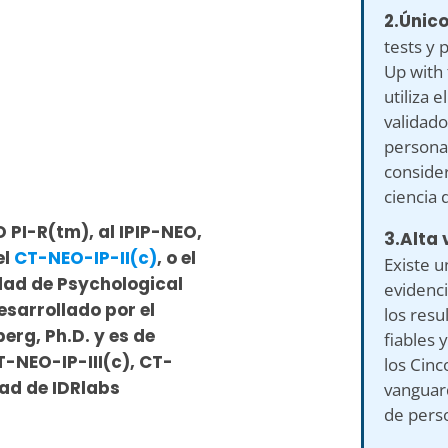
2.Único
tests y 
Up with 
utiliza 
validado
persona
consider
ciencia 
 PI-R(tm), al IPIP-NEO,
3.Alta 
el
CT-NEO-IP-II(c)
, o el
Existe u
edad de Psychological
evidenci
esarrollado por el
los res
erg, Ph.D. y es de
fiables 
T-NEO-IP-III(c), CT-
los Cinc
ad de IDRlabs
vanguard
de pers