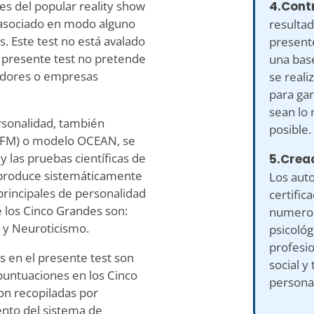
4.Contr
des del popular reality show
 asociado en modo alguno
resultad
s. Este test no está avalado
present
l presente test no pretende
una bas
gadores o empresas
se reali
para gar
sean lo 
rsonalidad, también
posible.
(FFM) o modelo OCEAN, se
 y las pruebas científicas de
5.Crea
 produce sistemáticamente
Los auto
 principales de personalidad
certific
 los Cinco Grandes son:
numeros
d y Neuroticismo.
psicológ
profesi
 en el presente test son
social y 
 puntuaciones en los Cinco
persona
on recopiladas por
nto del sistema de