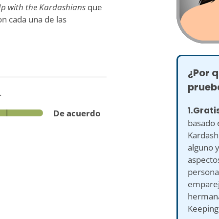
p with the Kardashians
que
on cada una de las
¿Por q
prueb
.
1.Grati
De acuerdo
basado e
Kardashi
alguno y
aspectos
persona
empareja
hermanas
Keeping