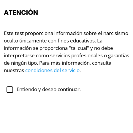
ATENCIÓN
ES
Este test proporciona información sobre el narcisismo
oculto únicamente con fines educativos. La
Revisado académicamente por la
Dra. Jennifer Schulz,
información se proporciona "tal cual" y no debe
Ph.D.,
profesora asociada de psicología
interpretarse como servicios profesionales o garantías
de ningún tipo. Para más información, consulta
Salud mental
Narcisismo
Psicología
nuestras
condiciones del servicio
.
Test del narcisismo oculto
Entiendo y deseo continuar.
En los últimos años, se ha aceptado en la
investigación de la psicológica social y de la
personalidad la distinción entre narcisismo
manifiesto y oculto. Esta distinción se basa en las dos
facetas del narcisismo inadaptado identificadas por
el psicólogo Paul M. Wink:
grandiosidad-