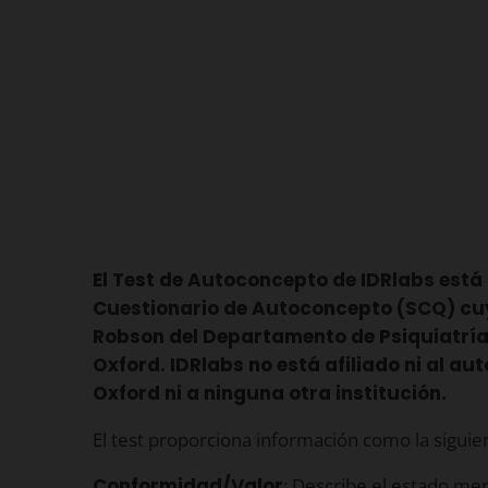
El Test de Autoconcepto de IDRlabs está
Cuestionario de Autoconcepto (SCQ) cuy
Robson del Departamento de Psiquiatría 
Oxford. IDRlabs no está afiliado ni al aut
Oxford ni a ninguna otra institución.
El test proporciona información como la siguie
Conformidad/Valor
: Describe el estado men