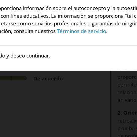
o realiza.
roporciona información sobre el autoconcepto y la autoest
on fines educativos. La información se proporciona "tal c
ma? Para cada una de las
etarse como servicios profesionales o garantías de ningún
 en qué medida te describe.
ción, consulta nuestros
Términos de servicio
.
¿Por q
prueb
do y deseo continuar.
1. Grati
proporci
De acuerdo
permite
relacio
en vario
2. Ori
retroali
prueba s
de profe