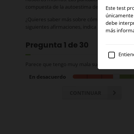
compuesta de la autoestima de la persona que l
Este test p
únicamente c
¿Quieres saber más sobre cómo es tu autoesti
debe interpr
siguientes afirmaciones, indica a continuación
más informa
Pregunta
1
de 30
Entien
Parece que tengo muy mala suerte.
En desacuerdo
CONTINUAR