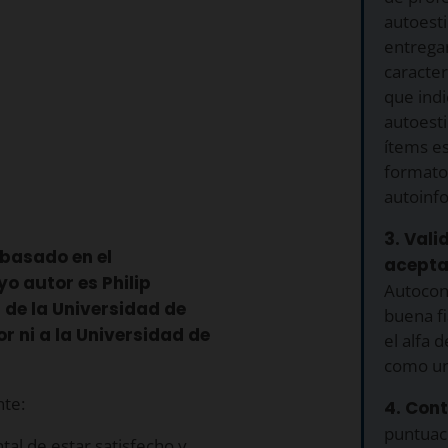
autoesti
entregar
caracter
que indi
autoest
ítems e
formato
autoinf
3. Vali
 basado en el
acepta
o autor es Philip
Autocon
de la Universidad de
buena f
or ni a la Universidad de
el alfa 
como una
nte:
4. Cont
puntuac
tal de estar satisfecho y