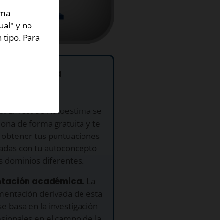
ima
ual" y no
 tipo. Para
ué usar esta
a?
s.
El Test de Autoestima se
ona de forma gratuita y te
 obtener tus puntuaciones
nadas con tu autoconcepto
s dominios diferentes.
entación académica.
La
mentación derivada de esta
e basa en la investigación
sionales en el campo de la