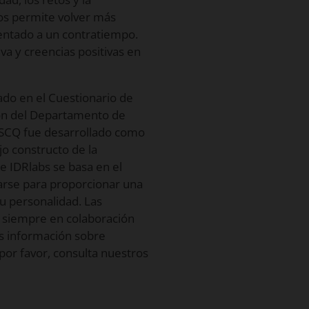
nos permite volver más
entado a un contratiempo.
iva y creencias positivas en
ado en el Cuestionario de
son del Departamento de
st SCQ fue desarrollado como
o constructo de la
 IDRlabs se basa en el
arse para proporcionar una
su personalidad. Las
e siempre en colaboración
ás información sobre
por favor, consulta nuestros