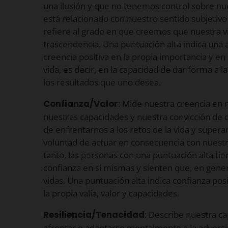
una ilusión y que no tenemos control sobre nue
está relacionado con nuestro sentido subjetivo
refiere al grado en que creemos que nuestra vi
trascendencia. Una puntuación alta indica una a
creencia positiva en la propia importancia y en 
vida, es decir, en la capacidad de dar forma a l
los resultados que uno desea.
Confianza/Valor
: Mide nuestra creencia en
nuestras capacidades y nuestra convicción de
de enfrentarnos a los retos de la vida y supera
voluntad de actuar en consecuencia con nuestra
tanto, las personas con una puntuación alta ti
confianza en sí mismas y sienten que, en genera
vidas. Una puntuación alta indica confianza posi
la propia valía, valor y capacidades.
Resiliencia/Tenacidad
: Describe nuestra ca
afrontar o adaptarse mentalmente a la adversid