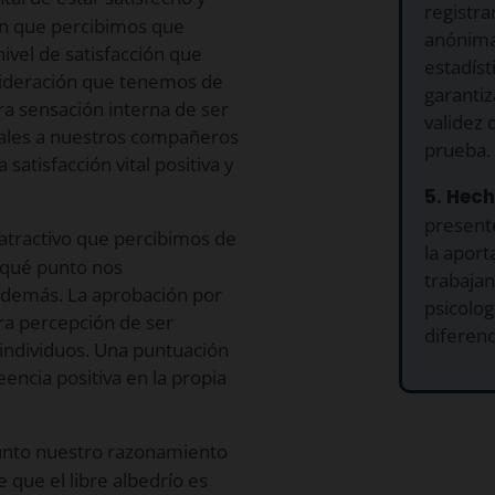
registra
o en que percibimos que
anónima.
ivel de satisfacción que
estadíst
onsideración que tenemos de
garantiz
a sensación interna de ser
validez 
uales a nuestros compañeros
prueba.
satisfacción vital positiva y
5. Hech
presente
 atractivo que percibimos de
la apor
a qué punto nos
trabajan
 demás. La aprobación por
psicolog
ra percepción de ser
diferenc
individuos. Una puntuación
eencia positiva en la propia
punto nuestro razonamiento
e que el libre albedrío es