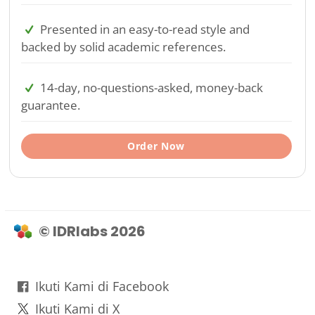
Presented in an easy-to-read style and
backed by solid academic references.
14-day, no-questions-asked, money-back
guarantee.
Order Now
© IDRlabs 2026
Ikuti Kami di Facebook
Ikuti Kami di X