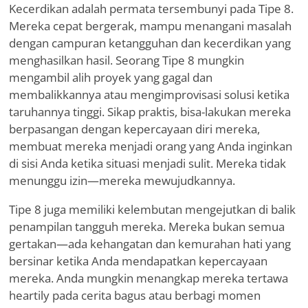
Kecerdikan adalah permata tersembunyi pada Tipe 8.
Mereka cepat bergerak, mampu menangani masalah
dengan campuran ketangguhan dan kecerdikan yang
menghasilkan hasil. Seorang Tipe 8 mungkin
mengambil alih proyek yang gagal dan
membalikkannya atau mengimprovisasi solusi ketika
taruhannya tinggi. Sikap praktis, bisa-lakukan mereka
berpasangan dengan kepercayaan diri mereka,
membuat mereka menjadi orang yang Anda inginkan
di sisi Anda ketika situasi menjadi sulit. Mereka tidak
menunggu izin—mereka mewujudkannya.
Tipe 8 juga memiliki kelembutan mengejutkan di balik
penampilan tangguh mereka. Mereka bukan semua
gertakan—ada kehangatan dan kemurahan hati yang
bersinar ketika Anda mendapatkan kepercayaan
mereka. Anda mungkin menangkap mereka tertawa
heartily pada cerita bagus atau berbagi momen