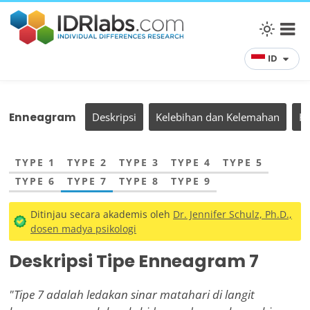
ID
Enneagram
Deskripsi
Kelebihan dan Kelemahan
H
TYPE 1
TYPE 2
TYPE 3
TYPE 4
TYPE 5
TYPE 6
TYPE 7
TYPE 8
TYPE 9
Ditinjau secara akademis oleh
Dr. Jennifer Schulz, Ph.D.,
dosen madya psikologi
Deskripsi Tipe Enneagram 7
"Tipe 7 adalah ledakan sinar matahari di langit