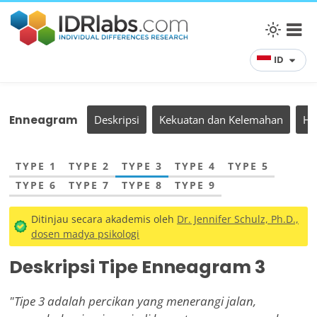
ID
Enneagram
Deskripsi
Kekuatan dan Kelemahan
Hu
TYPE 1
TYPE 2
TYPE 3
TYPE 4
TYPE 5
TYPE 6
TYPE 7
TYPE 8
TYPE 9
Ditinjau secara akademis oleh
Dr. Jennifer Schulz, Ph.D.,
dosen madya psikologi
Deskripsi Tipe Enneagram 3
"Tipe 3 adalah percikan yang menerangi jalan,