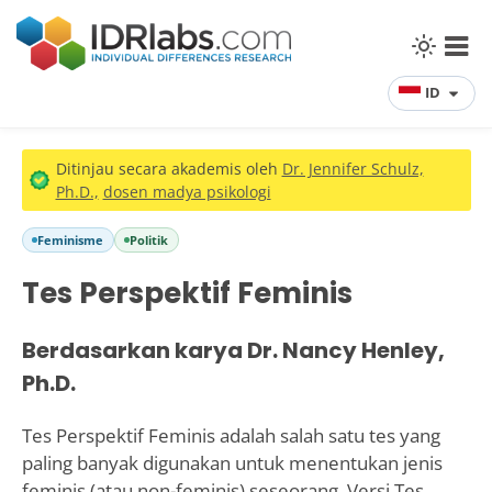
ID
Ditinjau secara akademis oleh
Dr. Jennifer Schulz,
Ph.D.,
dosen madya psikologi
Feminisme
Politik
Tes Perspektif Feminis
Berdasarkan karya Dr. Nancy Henley,
Ph.D.
Tes Perspektif Feminis adalah salah satu tes yang
paling banyak digunakan untuk menentukan jenis
feminis (atau non-feminis) seseorang. Versi Tes