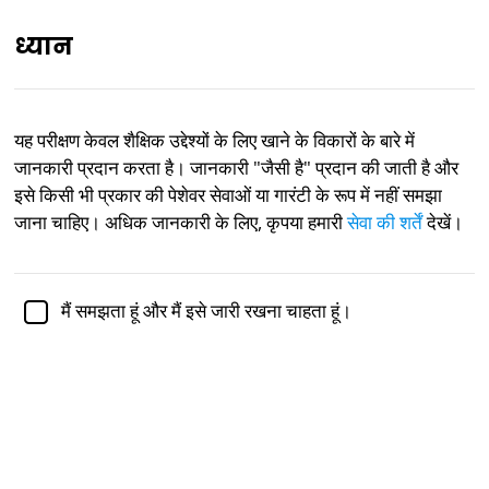
ध्यान
IN
यह परीक्षण केवल शैक्षिक उद्देश्यों के लिए खाने के विकारों के बारे में
जानकारी प्रदान करता है। जानकारी "जैसी है" प्रदान की जाती है और
डॉ. जेनिफर शुल्ज,
पीएच.डी., मनोविज्ञान की एसोसिएट प्रोफेसर द्वारा
शैक्षणिक रूप से समीक्षित
इसे किसी भी प्रकार की पेशेवर सेवाओं या गारंटी के रूप में नहीं समझा
जाना चाहिए। अधिक जानकारी के लिए, कृपया हमारी
सेवा की शर्तें
देखें।
भोजन
जीवनशैली
मानसिक स्वास्थ्य
मनोविज्ञान
खाने के विकार संकेतक परीक्षण
मैं समझता हूं और मैं इसे जारी रखना चाहता हूं।
खाने के विकार संकेतक परीक्षण कई उपकरणों को एकीकृत करता है जो
सक्रिय
खाने के विकारों
की उपस्थिति की जांच करने के लिए हैं, जैसे कि
एनोरेक्सिया
,
बुलिमिया
, और
बिंज ईटिंग डिसऑर्डर
। हालांकि विभिन्न
खाने के विकारों के लक्षण अक्सर एक-दूसरे में मिल जाते हैं, यह परीक्षण
प्रत्येक खाने के विकार की गंभीरता और जोखिम को अलग-अलग
मूल्यांकन करता है।