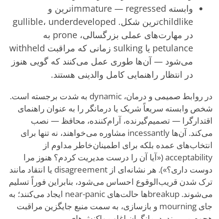
وابسته immature — regressedترین و
childlikeترین شکل. gullible، underdeveloped
در مهارت‌های عملی بزرگسالی، prone به
petulance یا sulking زمانی که مراقبت withheld
می‌شود — آن‌ها طوری عمل می‌کنند که گویی هنوز
در انتظار راهنمایی کامل والدینی هستند.
در روابط صمیمی و درمان، dynamic به شدت برجسته است.
شخص وابسته سریعاً شریک یا درمانگر را به عنوان راهنمای
اقتدارگرا — تصمیم‌گیرنده، آرام‌کننده، محافظ — نصب
می‌کند. آن‌ها incessantly مشاوره می‌خواهند، نه تنها برای
انتخاب‌های عمده بلکه برای اطمینان‌خاطر مداوم از
acceptability («آیا آن را درست مدیریت کردم؟ هنوز مرا
دوست داری؟»). هر نشانه‌ای از disagreement یا انتقاد مانند
ترک شدن قریب‌الوقوع احساس می‌شود، بنابراین فوراً تسلیم
می‌شوند. breakupها حالت‌های near-panic ایجاد می‌کنند؛ به
جای mourning و بازسازی، به سمت منبع جایگزین مراقبت
هجوم می‌برند. درمانگران اغلب واکنش‌های