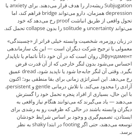
Subjugation ریشه‌دار را هدف قرار می‌دهند. برای anxiety یا
depression همزمان، دارو می‌تواند bridge فراهم کند، اما
تحول واقعی از طریق انباشت proof رخ می‌دهد که خود
می‌تواند uncertainty و solitude را بدون collapse تحمل کند.
در زبان روزمره، شخصیت وابسته خیلی فراتر از «چسبندگی»
معمولی یا ترجیح شرکت دیگران است — این یک سازماندهی
фундаментال روان است که در آن خود ذاتاً ناتمام یا ناپایدار
احساس می‌شود بدون لنگر خارجی که از آن قدرت قرض
بگیرد. وقتی آن لنگر جابه‌جا شود یا ناپدید شود، dread عمیق
رخ می‌دهد. این استراتژی زمانی برای بقا منطقی بود؛ اکنون
آزادی را محدود می‌کند. با تلاش درمانی gentle و persistent،
با این حال، بسیاری از افراد پنجره تحمل خود را گسترش
می‌دهند — یاد می‌گیرند که می‌توانند هنگام نیاز واقعی به
دیگران وابسته باشند در حالی که ظرفیت رو به رشدی برای
ایستادن، تصمیم‌گیری و وجود بر اساس شرایط خودشان
توسعه می‌دهند، حتی اگر footing در ابتدا shaky به نظر
برسد.