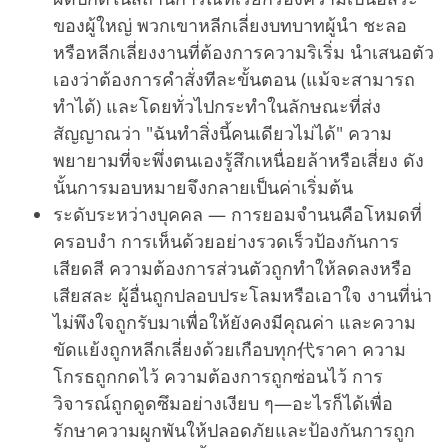
ของผู้ใหญ่ พวกเขาหลีกเลี่ยงบทบาทผู้นำ ชะลอ
หรือหลีกเลี่ยงงานที่ต้องการความริเริ่ม นำเสนอตัว
เองว่าต้องการคำสั่งทีละขั้นตอน (แม้จะสามารถ
ทำได้) และโดยทั่วไปกระทำในลักษณะที่ส่ง
สัญญาณว่า "ฉันทำสิ่งนี้คนเดียวไม่ได้" ความ
พยายามที่จะพึ่งตนเองรู้สึกเหนื่อยล้าหรือเสี่ยง ดัง
นั้นการมอบหมายจึงกลายเป็นค่าเริ่มต้น
ระดับระหว่างบุคคล — การยอมจำนนคือโหมดที่
ครอบงำ การเห็นด้วยอย่างรวดเร็วป้องกันการ
เสียดสี ความต้องการส่วนตัวถูกทำให้ลดลงหรือ
เสียสละ ผู้อื่นถูกปลอบประโลมหรือเอาใจ งานที่น่า
ไม่พึงใจถูกรับมาเพื่อให้ยังคงมีคุณค่า และความ
ขัดแย้งถูกหลีกเลี่ยงด้วยเกือบทุก代ราคา ความ
โกรธถูกกดไว้ ความต้องการถูกซ่อนไว้ การ
วิจารณ์ถูกดูดซึมอย่างเงียบ ๆ—อะไรก็ได้เพื่อ
รักษาความผูกพันให้ปลอดภัยและป้องกันการถูก