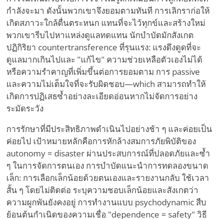
กำลังจะมา ดังนั้นพวกเขาจึงยอมตามทันที การเลิกราก่อให้
เกิดสภาวะใกล้ตื่นตระหนก แทนที่จะไว้ทุกข์และสร้างใหม่
พวกเขารีบไปหาแหล่งดูแลทดแทน นักบำบัดมักสังเกต
ปฏิกิริยา countertransference ที่รุนแรง: แรงดึงดูดที่จะ
ดูแลมากเกินไปและ "แก้ไข" ความช่วยเหลือตัวเองไม่ได้
หรือความรำคาญที่เพิ่มขึ้นต่อการยอมตาม การ passive
และความไม่เต็มใจที่จะรับผิดชอบ—which สามารถทำให้
เกิดการปฏิเสธซ้ำอย่างละเอียดอ่อนหากไม่จัดการอย่าง
ระมัดระวัง
การรักษาที่มีประสิทธิภาพดำเนินไปอย่างช้า ๆ และค่อยเป็น
ค่อยไป เป้าหมายหลักคือการหักล้างสมการภัยพิบัติของ
autonomy = disaster ผ่านประสบการณ์ที่ปลอดภัยและซ้ำ
ๆ ในการจัดการตนเอง การบำบัดแนะนำการทดลองขนาด
เล็ก: การเลือกเล็กน้อยด้วยตนเองและรายงานกลับ ใช้เวลา
สั้น ๆ โดยไม่ติดต่อ ระบุความชอบเล็กน้อยและสังเกตว่า
ความผูกพันยังคงอยู่ การทำงานแบบ psychodynamic สืบ
ย้อนต้นกำเนิดของความเชื่อ "dependence = safety" วิธี