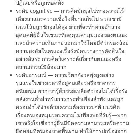
ปฏิเสธหรือถูกทอดทิ้ง
ระดับ cognitive — การคิดมักมุ่งไปทางความไร้
เดียงสาและความเชื่อใจที่มากเกินไป พวกเขามี
แนวโน้มถูกชักจูงได้สูง ยากที่จะท้าทายอำนาจ
อุดมคติผู้อื่นในขณะที่ลดคุณค่ามุมมองของตนเอง
และนำความเห็นภายนอกมาใช้โดยมีตัวกรองน้อย
ความสงสัยในตนเองเรื้อรังขัดขวางการตัดสินใจ
อย่างอิสระ การคิดวิเคราะห์เกี่ยวกับตนเองหรือ
สถานการณ์มีน้อยมาก
ระดับอารมณ์ — ความวิตกกังวลพุ่งสูงอย่าง
รุนแรงในช่วงเวลาที่อยู่คนเดียวหรือขาดการ
สนับสนุน พวกเขารู้สึกช่วยเหลือตัวเองไม่ได้เรื้อรัง
พลังงานต่ำสำหรับการกระทำเพียงลำพัง และถูก
ครอบงำได้ง่ายด้วยความต้องการปกติ แนวคิด
เรื่องตนเองหมุนรอบความไม่เพียงพอที่รับรู้—พวก
เขาจริงใจเชื่อว่าผู้อื่นมีขีดความสามารถหรือความ
ยืดหยุ่นที่ตนเองขาดพื้นฐาน ทำให้การปกป้องจาก