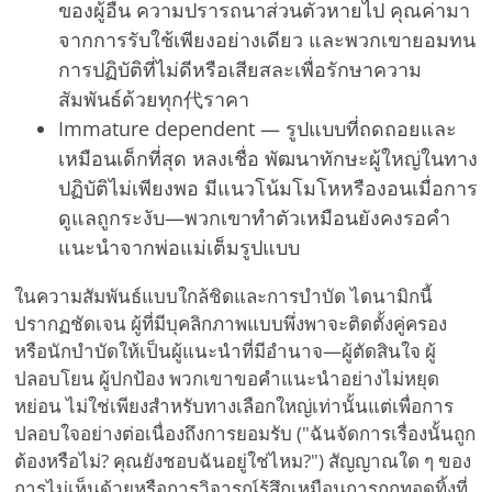
ของผู้อื่น ความปรารถนาส่วนตัวหายไป คุณค่ามา
จากการรับใช้เพียงอย่างเดียว และพวกเขายอมทน
การปฏิบัติที่ไม่ดีหรือเสียสละเพื่อรักษาความ
สัมพันธ์ด้วยทุก代ราคา
Immature dependent — รูปแบบที่ถดถอยและ
เหมือนเด็กที่สุด หลงเชื่อ พัฒนาทักษะผู้ใหญ่ในทาง
ปฏิบัติไม่เพียงพอ มีแนวโน้มโมโหหรืองอนเมื่อการ
ดูแลถูกระงับ—พวกเขาทำตัวเหมือนยังคงรอคำ
แนะนำจากพ่อแม่เต็มรูปแบบ
ในความสัมพันธ์แบบใกล้ชิดและการบำบัด ไดนามิกนี้
ปรากฏชัดเจน ผู้ที่มีบุคลิกภาพแบบพึ่งพาจะติดตั้งคู่ครอง
หรือนักบำบัดให้เป็นผู้แนะนำที่มีอำนาจ—ผู้ตัดสินใจ ผู้
ปลอบโยน ผู้ปกป้อง พวกเขาขอคำแนะนำอย่างไม่หยุด
หย่อน ไม่ใช่เพียงสำหรับทางเลือกใหญ่เท่านั้นแต่เพื่อการ
ปลอบใจอย่างต่อเนื่องถึงการยอมรับ ("ฉันจัดการเรื่องนั้นถูก
ต้องหรือไม่? คุณยังชอบฉันอยู่ใช่ไหม?") สัญญาณใด ๆ ของ
การไม่เห็นด้วยหรือการวิจารณ์รู้สึกเหมือนการถูกทอดทิ้งที่