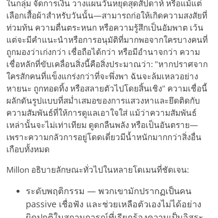
ในกลุ่ม จัดการเงิน วางแผนวันหยุดสุดสัปดาห์ หรือแม้แต่
เลือกเสื้อผ้าสำหรับวันนั้น—สามารถก่อให้เกิดความสงสัยที่
ท่วมท้น ความตื่นตระหนก หรือความรู้สึกเป็นอัมพาต เว้น
แต่จะมีคำแนะนำหรือการอนุมัติที่มากพอจากใครบางคนที่
ถูกมองว่าเก่งกว่า เชื่อถือได้กว่า หรือมีอำนาจกว่า ความ
เชื่อหลักที่ขับเคลื่อนสิ่งนี้คือสิ่งประมาณว่า: "หากปราศจาก
ใครสักคนที่แข็งแกร่งกว่าที่จะพึ่งพา ฉันจะล้มเหลวอย่าง
หายนะ ถูกทอดทิ้ง หรือสลายตัวไปโดยสิ้นเชิง" ความเชื่อนี้
ผลักดันรูปแบบที่สม่ำเสมอของการแสวงหาและยึดติดกับ
ความสัมพันธ์ที่ให้การดูแลเอาใจใส่ แม้ว่าความสัมพันธ์
เหล่านั้นจะไม่เท่าเทียม ดูดกลืนพลัง หรือเป็นอันตราย—
เพราะความกลัวการอยู่โดดเดี่ยวมีน้ำหนักมากกว่าสิ่งอื่น
เกือบทั้งหมด
Millon อธิบายลักษณะทั่วไปในหลายโดเมนที่ชัดเจน:
ระดับพฤติกรรม — พวกเขามักปรากฏเป็นคน
passive เชื่อฟัง และช่วยเหลือตัวเองไม่ได้อย่าง
ผิดปกติในสถานการณ์ที่เรียกร้องความเป็นอิสระ