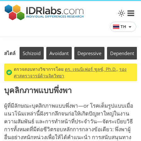
TH
สไตล์
Schizoid
Avoidant
Depressive
Dependent
ตรวจสอบทางวิชาการโดย
ดร. เจนนิเฟอร์ ชูลซ์, Ph.D.,
รอง
ศาสตราจารย์ด้านจิตวิทยา
บุคลิกภาพแบบพึ่งพา
ผู้ที่มีลักษณะบุคลิกภาพแบบพึ่งพา—or โรคเต็มรูปแบบเมื่อ
แนวโน้มเหล่านี้ฝังรากลึกจนก่อให้เกิดปัญหาใหญ่ในงาน
ความสัมพันธ์ และการทำหน้าที่ประจำวัน—จัดระเบียบวิธี
การทั้งหมดที่มีต่อชีวิตรอบหลักการกลางข้อเดียว: พึ่งพาผู้
อื่นอย่างหนักหน่วงเพื่อให้ได้คำแนะนำ การสนับสนุนทาง