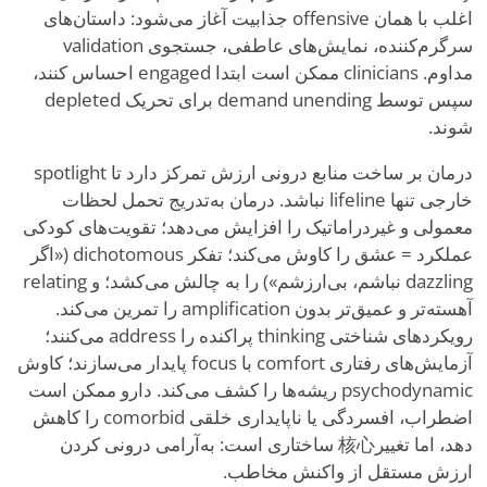
اغلب با همان offensive جذابیت آغاز می‌شود: داستان‌های
سرگرم‌کننده، نمایش‌های عاطفی، جستجوی validation
مداوم. clinicians ممکن است ابتدا engaged احساس کنند،
سپس توسط demand unending برای تحریک depleted
شوند.
درمان بر ساخت منابع درونی ارزش تمرکز دارد تا spotlight
خارجی تنها lifeline نباشد. درمان به‌تدریج تحمل لحظات
معمولی و غیردراماتیک را افزایش می‌دهد؛ تقویت‌های کودکی
عملکرد = عشق را کاوش می‌کند؛ تفکر dichotomous («اگر
dazzling نباشم، بی‌ارزشم») را به چالش می‌کشد؛ و relating
آهسته‌تر و عمیق‌تر بدون amplification را تمرین می‌کند.
رویکردهای شناختی thinking پراکنده را address می‌کنند؛
آزمایش‌های رفتاری comfort با focus پایدار می‌سازند؛ کاوش
psychodynamic ریشه‌ها را کشف می‌کند. دارو ممکن است
اضطراب، افسردگی یا ناپایداری خلقی comorbid را کاهش
دهد، اما تغییر核心 ساختاری است: به‌آرامی درونی کردن
ارزش مستقل از واکنش مخاطب.