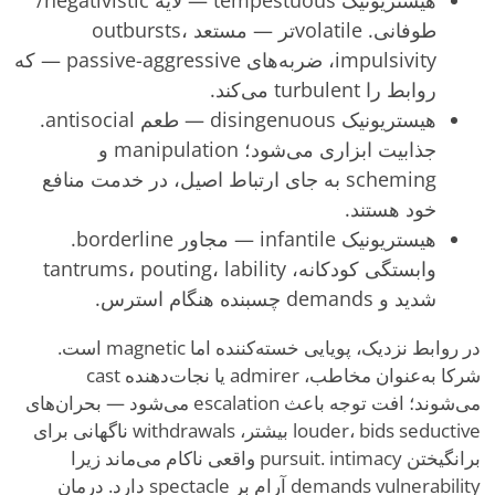
هیستریونیک tempestuous — لایه negativistic/
طوفانی. volatileتر — مستعد outbursts،
impulsivity، ضربه‌های passive-aggressive — که
روابط را turbulent می‌کند.
هیستریونیک disingenuous — طعم antisocial.
جذابیت ابزاری می‌شود؛ manipulation و
scheming به جای ارتباط اصیل، در خدمت منافع
خود هستند.
هیستریونیک infantile — مجاور borderline.
وابستگی کودکانه، tantrums، pouting، lability
شدید و demands چسبنده هنگام استرس.
در روابط نزدیک، پویایی خسته‌کننده اما magnetic است.
شرکا به‌عنوان مخاطب، admirer یا نجات‌دهنده cast
می‌شوند؛ افت توجه باعث escalation می‌شود — بحران‌های
louder، bids seductive بیشتر، withdrawals ناگهانی برای
برانگیختن pursuit. intimacy واقعی ناکام می‌ماند زیرا
demands vulnerability آرام بر spectacle دارد. درمان