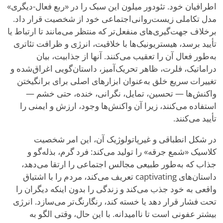
اطرافیان خود. تئودور میلون این سبک را در «ربع فعال-دیگری»
مدل تکاملی زیست‌روانی‌اجتماعی خود از شخصیت قرار داد.
برخلاف جهت‌گیری‌های منفعل‌تر که منتظر می‌مانند تا ارتباط یا
تأیید برسد، هیستریونیک‌ها با خلاقیت، انرژی و ظرافت تئاتری
به‌طور فعال آن را تعقیب می‌کنند. آنها از جذابیت، بیان
دراماتیک، فلرت، ظاهر تحریک‌آمیز، داستان‌گویی اغراق‌شده و
تغییرات سریع خلق به‌عنوان ابزارهای اصلی برای برانگیختن
واکنش‌ها — تحسین، تمایل، نگرانی، خنده، حتی خشم —
استفاده می‌کنند، زیرا آن واکنش‌ها وجود، ارزش و ایمنی را
تأیید می‌کنند.
در شکل انطباقی و غیرپاتولوژیک آن، این امر شخصیت
کلاسیک «شمع جرقه» را تولید می‌کند: فرد گرم، بذله‌گو و
جذاب که به‌طور طبیعی مجالس اجتماعی را ارتقا می‌دهد،
داستان‌های captivating تعریف می‌کند، مردم را با اشتیاق
واقعی به خود جذب می‌کند و زندگی را بدون اینکه دیگران را
تحت فشار قرار دهد یا خسته کند، رنگارنگ‌تر می‌سازد. انرژی
بیشتر عفونی است تا ناامیدانه. با این حال، وقتی الگو به