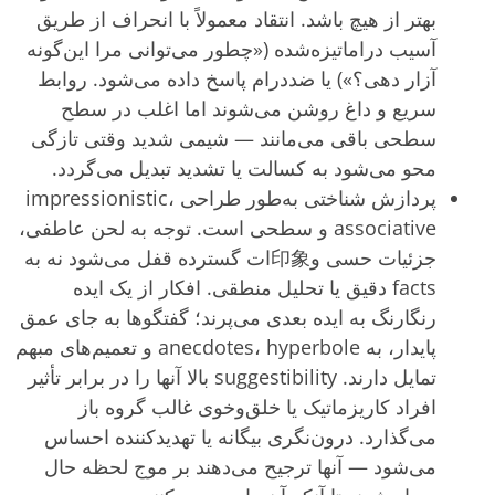
بهتر از هیچ باشد. انتقاد معمولاً با انحراف از طریق
آسیب دراماتیزه‌شده («چطور می‌توانی مرا این‌گونه
آزار دهی؟») یا ضددرام پاسخ داده می‌شود. روابط
سریع و داغ روشن می‌شوند اما اغلب در سطح
سطحی باقی می‌مانند — شیمی شدید وقتی تازگی
محو می‌شود به کسالت یا تشدید تبدیل می‌گردد.
پردازش شناختی به‌طور طراحی impressionistic،
associative و سطحی است. توجه به لحن عاطفی،
جزئیات حسی و印象ات گسترده قفل می‌شود نه به
facts دقیق یا تحلیل منطقی. افکار از یک ایده
رنگارنگ به ایده بعدی می‌پرند؛ گفتگوها به جای عمق
پایدار، به anecdotes، hyperbole و تعمیم‌های مبهم
تمایل دارند. suggestibility بالا آنها را در برابر تأثیر
افراد کاریزماتیک یا خلق‌وخوی غالب گروه باز
می‌گذارد. درون‌نگری بیگانه یا تهدیدکننده احساس
می‌شود — آنها ترجیح می‌دهند بر موج لحظه حال