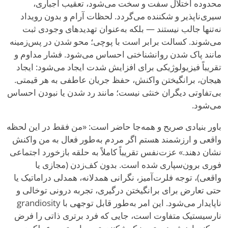
محدوده اختلال سفت و سخت می‌شود، تعقیب اجباری،
سیری‌ناپذیر و شکننده می‌گردد. لحظات آرام و بدون رویداد
نه‌تنها جالب نیستند — بلکه به‌عنوان تهدیدهای وجودی ثبت
می‌شوند. کسالت برابر است با پوچی؛ محو شدن در پس‌زمینه
مانند پاک شدن روانشناختی احساس می‌شود. فشار مداوم و
تقریباً فیزیولوژیکی برای افزایش شدت ایجاد می‌شود: ایجاد
هیجان، برانگیختن واکنش، حفظ جریان عاطفی به هر قیمتی.
بی‌تفاوتی دیگران خنثی نیست؛ مانند رد شدن یا نبودن احساس
می‌شود.
باور بنیادی صریح و همه‌جا حاضر است: «من فقط در این لحظه
واقعی و ارزشمند هستم اگر مردم به‌طور فعال به من واکنش
نشان دهند.» عزت‌نفس تقریباً کاملاً به حلقه بازخورد اجتماعی
فوری برون‌سپاری شده است. بدون کف‌زدن (مجازی یا
واقعی)، توجه فلرت‌آمیز، نگرانی همدلانه، همدلی دراماتیک یا
حتی تعارض برای برانگیختن درگیری، تجربه درونی توخالی و
ناپایدار می‌شود. این امر به‌طور قابل توجهی با grandiosity
نارسیستیک متفاوت است، جایی که فرد برتری ذاتی را فرض