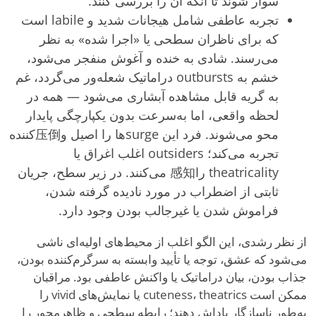
سوار شوند تا آنکه آن را بررسی کنند.
تجربه عاطفی شامل هیجانات شدید و labile است
که برای ناظران سطحی یا «اجرا شده» به نظر
می‌رسند. شادی به خنده و آغوش منفجر می‌شود،
خشم به outbursts دراماتیک شعله‌ور می‌گردد، غم
به گریه قابل مشاهده آبشاری می‌شود — همه در
لحظه واقعی، اما به‌سرعت بدون یکپارچگی پایدار
محو می‌شوند. فرد این surgeها را اصیل و压倒‌کننده
تجربه می‌کند؛ outsiders اغلب اغراق یا
theatricality را感知 می‌کنند. در زیر سطح، جریان
ثابتی از اضطراب در مورد نادیده گرفته شدن،
فراموش شدن یا غیرجالب بودن وجود دارد.
از نظر رشدی، این الگو اغلب از محیط‌های اولیه‌ای ناشی
می‌شود که عشق، توجه یا تأیید وابسته به سرگرم‌کننده بودن،
جذاب بودن، بیان دراماتیک یا واکنش عاطفی بود. مراقبان
ممکن است cuteness، theatrics یا نمایش‌های vivid را
به‌طور ناسازگار پاداش دهند؛ رابطه سطحی و ظاهرمحور را