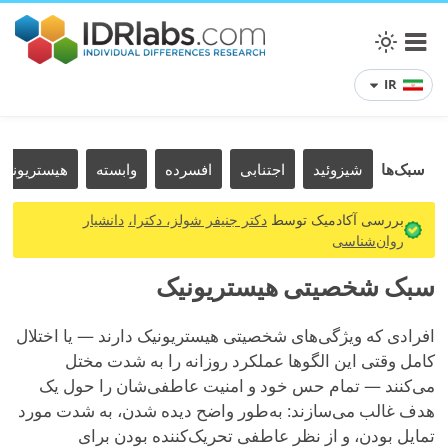
IR
سبک‌ها
شیزوئید
اجتنابی
افسرده
وابسته
هیستریونیک
بررسی آکادمیک توسط
دکتر جنیفر شولز، دکترا،
دانشیار
روان‌شناسی
سبک شخصیتی هیستریونیک
افرادی که ویژگی‌های شخصیتی هیستریونیک دارند — یا اختلال
کامل وقتی این الگوها عملکرد روزانه را به شدت مختل
می‌کنند — تمام حس خود و امنیت عاطفی‌شان را حول یک
هدف غالب می‌سازند: به‌طور واضح دیده شدن، به شدت مورد
تمایل بودن، و از نظر عاطفی تحریک‌کننده بودن برای