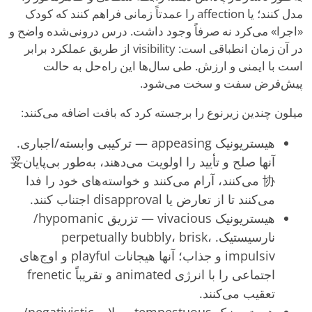
مدل کنند؛ یا affection را عمدتاً زمانی فراهم کنند که کودک
«اجرا» می‌کرد نه صرفاً وجود داشت. درس درونی‌شده واضح و
در آن زمان انطباقی است: visibility از طریق عملکرد برابر
است با ایمنی و ارزش. طی سال‌ها این راه‌حل به حالت
پیش‌فرض سفت و سخت می‌شود.
میلون چندین زیرنوع را برجسته کرد که بافت اضافه می‌کنند:
هیستریونیک appeasing — ترکیبی وابسته/اجباری.
آنها صلح و تأیید را اولویت می‌دهند، به‌طور بی‌پایان妥
协 می‌کنند، آرام می‌کنند و خواسته‌های خود را فدا
می‌کنند تا از تعارض یا disapproval اجتناب کنند.
هیستریونیک vivacious — تزریق hypomanic/
نارسیستیک. perpetually bubbly، brisk،
impulsiv و جذاب؛ آنها هیجانات playful و اوج‌های
اجتماعی را با انرژی animated و تقریباً frenetic
تعقیب می‌کنند.