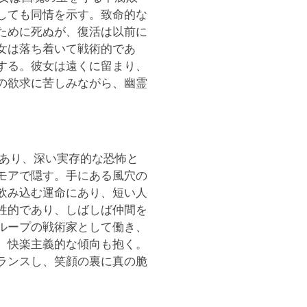
しても同情を示す。致命的な
ために死ぬが、復活は以前に
女は落ち着いて戦術的であ
する。彼女は遠くに留まり、
の欲求に苦しみながら、幽霊
であり、深い実存的な恐怖と
モアで隠す。手にある風穴の
飲み込む運命にあり、短い人
牲的であり、しばしば仲間を
ループの戦術家として働き、
、快楽主義的な傾向も抱く。
ランスし、笑顔の裏に真の脆