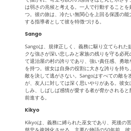
は弱さの兆候と考える。一人で行動することを
つ。彼の旅は、冷たい無関心を上回る保護の能
する指導者として彼を特徴づける。
Sango
Sangoは、規律正しく、義務に駆り立てられ
クな強さが深い悲しみと家族の残りを守る必死
て退治屋の村の誇りであり、強い責任感、勇敢
を持つ。彼女は自身の役割に大きな誇りを持ち
敵を決して逃がさない。Sangoはすべての敵
が、友人に対しては深く思いやりがある。彼女
しみ、しばしば感情が愛する者が脅かされると
前進する。
Kikyo
Kikyoは、義務に縛られた巫女であり、死後
慈悲を複雑化させる。主要な物語の50年前、