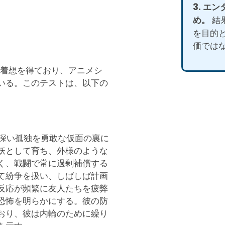
3. エ
め。
結
を目的
価では
的手法に着想を得ており、アニメシ
いる。このテストは、以下の
り、深い孤独を勇敢な仮面の裏に
妖として育ち、外様のような
く、戦闘で常に過剰補償する
て紛争を扱い、しばしば計画
反応が頻繁に友人たちを疲弊
恐怖を明らかにする。彼の防
おり、彼は内輪のために繰り