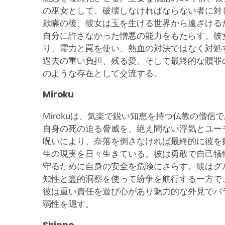
の巫女として、破壊しなければならない者に対
欺瞞の後、彼女は玉を生ける世界から遠ざける
自分に許さなかった憎悪の能力をもたらす。彼
り、霊力と罠を使い、熱血の対決ではなく対処
過去の重い負担、残る愛、そして最終的な贖罪
のような存在として交流する。
Miroku
Mirokuは、気楽で鋭い知恵を持つ仏教の僧侶
自身の死の迫る脅威を、絶え間ない浮気とユー
呪いにより、奈落を倒さなければ最終的に彼を
生の現実を日々生きている。彼は勇敢で自己犠
守るために自身の安全を危険にさらす。彼はグ
知性と霊的洞察を使って紛争を航行する一方で
彼は重い責任を遊び心があり魅力的な外見でバ
弱性を隠す。