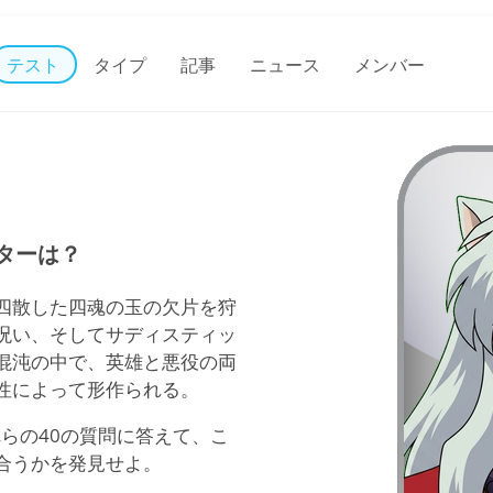
テスト
タイプ
記事
ニュース
メンバー
クターは？
四散した四魂の玉の欠片を狩
呪い、そしてサディスティッ
混沌の中で、英雄と悪役の両
性によって形作られる。
これらの40の質問に答えて、こ
合うかを発見せよ。