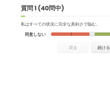
質問
1
(40問中)
私はすべての状況に完全な真剣さで臨む。
同意しない
戻る
続け