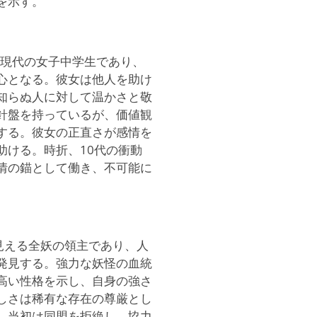
を示す。
率直な現代の女子中学生であり、
心となる。彼女は他人を助け
知らぬ人に対して温かさと敬
針盤を持っているが、価値観
する。彼女の正直さが感情を
助ける。時折、10代の衝動
情の錨として働き、不可能に
に見える全妖の領主であり、人
発見する。強力な妖怪の血統
高い性格を示し、自身の強さ
しさは稀有な存在の尊厳とし
、当初は同盟を拒絶し、協力