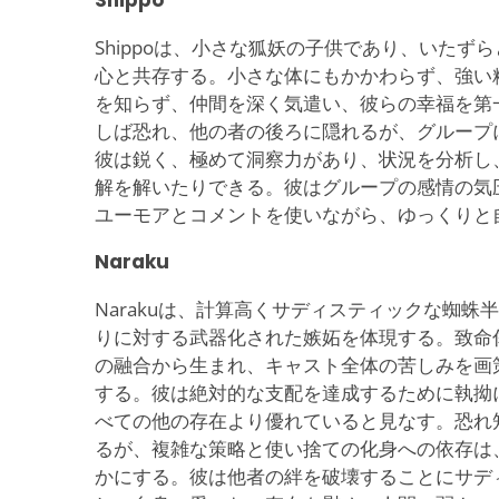
Shippo
Shippoは、小さな狐妖の子供であり、いたず
心と共存する。小さな体にもかかわらず、強い
を知らず、仲間を深く気遣い、彼らの幸福を第
しば恐れ、他の者の後ろに隠れるが、グループ
彼は鋭く、極めて洞察力があり、状況を分析し
解を解いたりできる。彼はグループの感情の気
ユーモアとコメントを使いながら、ゆっくりと
Naraku
Narakuは、計算高くサディスティックな蜘蛛
りに対する武器化された嫉妬を体現する。致命
の融合から生まれ、キャスト全体の苦しみを画
する。彼は絶対的な支配を達成するために執拗
べての他の存在より優れていると見なす。恐れ
るが、複雑な策略と使い捨ての化身への依存は
かにする。彼は他者の絆を破壊することにサデ