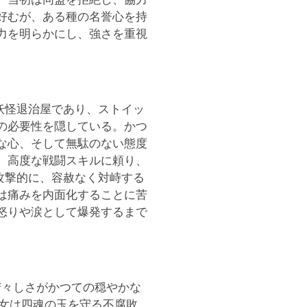
好むが、ある種の名誉心を持
力を明らかにし、強さを重視
た妖怪退治屋であり、ストイッ
の必要性を隠している。かつ
な心、そして無駄のない態度
、高度な戦闘スキルに頼り、
を攻撃的に、容赦なく対峙する
は痛みを内面化することに苦
怒りや涙として爆発するまで
の苦々しさがかつての穏やかな
彼女は四魂の玉を守る不腐敗