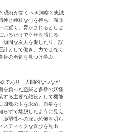
らと恐れが驚くべき洞察と忠誠
精神と純粋な心を持ち、腐敗
一に置く。脅かされるとしば
にいるだけで幸せを感じる。
、頑固な友人を促したり、誤
圧計として働き、力ではなく
自身の勇気を見つけ学ぶ。
半妖であり、人間的なつなが
傷を負った盗賊と多数の妖怪
策する主要な敵役として機能
に四魂の玉を求め、自身をす
知らずで離脱したように見え
、脆弱性への深い恐怖を明ら
ィスティックな喜びを見出