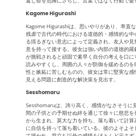
返し命を危険にさらし、言葉ではなく行動で愛
Kagome Higurashi
Kagome Higurashiは、思いやりがあり、
残虐で古代の時代における道徳的・感情的な中
る揺るぎない意志によって定義され、友人や見
意を持って接する。彼女は強い内部の道徳的羅
が挑戦されると頑固で素早く自分の考えを口に
読みやすくし、周囲の人々が防御を緩めるのを
性と嫉妬に苦しむものの、彼女は常に堅実な感
見える問題に創造的な解決策を見出す。
Sesshomaru
Sesshomaruは、誇り高く、感情がなさそう
間の子供との予期せぬ絆を通じて徐々に慈悲を
から生まれ、莫大な力を持ち、落ち着いて計算
に自信を持って落ち着いている。彼のよそよそ
て描かれ、苛立ち以外の感情をほとんど示さず