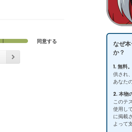
同意する
なぜ本
か？
る
1. 無料
供され
あなた
2. 本
このテ
使用し
に掲載
よって