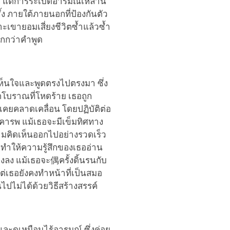
ำ แต่การระเบิดอารมณ์เหล่านี้
้ง ภายใต้ภายนอกที่ป้องกันตัว
ราะเขายอมเสี่ยงชีวิตซ้ำแล้วซ้ำ
ากกว่าคำพูด
เห็นใจและพูดตรงไปตรงมา ซึ่ง
โบราณที่โหดร้าย เธอถูก
่เคยคลาดเคลื่อน โดยปฏิบัติต่อ
ารพ แม้เธอจะมีเข็มทิศทาง
วามคิดเห็นออกไปอย่างรวดเร็ว
อทำให้ความรู้สึกของเธออ่าน
งลง แม้เธอจะ偶ครั้งดิ้นรนกับ
่เธอยังคงทำหน้าที่เป็นสมอ
ปไม่ได้ด้วยวิธีสร้างสรรค์
ละดูเหมือนไร้อารมณ์ ซึ่งค่อย