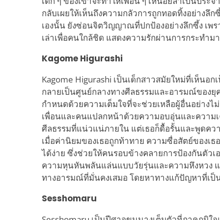
เด็ก ๆ ของเขาจะทำให้เพื่อน ๆ เหนื่อยล้าเป็นประจ
กลับเผยให้เห็นถึงความกลัวการถูกทอดทิ้งอย่างลึกซึ
เองนั้น ยังซ่อนจิตวิญญาณที่ปกป้องอย่างลึกซึ้ง เพ
เล่าเพื่อคนใกล้ชิด แสดงความรักผ่านการกระทำม
Kagome Higurashi
Kagome Higurashi เป็นเด็กสาวสมัยใหม่ที่เห็นอก
กลายเป็นศูนย์กลางทางศีลธรรมและอารมณ์ของยุค
กำหนดด้วยความเต็มใจที่จะช่วยเหลือผู้อื่นอย่างไม
เพื่อนและคนแปลกหน้าด้วยความอบอุ่นและความเค
ศีลธรรมที่แน่วแน่ภายใน แต่เธอก็ดื้อรั้นและพูดค
เมื่อค่านิยมของเธอถูกท้าทาย ความซื่อสัตย์ของเธ
ได้ง่าย ซึ่งช่วยให้คนรอบข้างคลายการป้องกันตัวเอ
ความหุนหันพลันแล่นแบบวัยรุ่นและความหึงหวง แต
ทางอารมณ์ที่มั่นคงเสมอ โดยหาทางแก้ปัญหาที่เป็นไ
Sesshomaru
Sesshomaru เป็นปีศาจขุนนางเต็มตัวที่ภาคภูมิใจแ