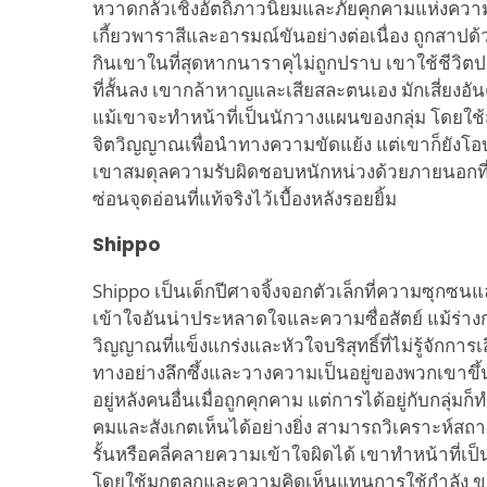
หวาดกลัวเชิงอัตถิภาวนิยมและภัยคุกคามแห่งควา
เกี้ยวพาราสีและอารมณ์ขันอย่างต่อเนื่อง ถูกสาป
กินเขาในที่สุดหากนาราคุไม่ถูกปราบ เขาใช้ชีวิต
ที่สั้นลง เขากล้าหาญและเสียสละตนเอง มักเสี่ยงอั
แม้เขาจะทำหน้าที่เป็นนักวางแผนของกลุ่ม โดยใ
จิตวิญญาณเพื่อนำทางความขัดแย้ง แต่เขาก็ยังโ
เขาสมดุลความรับผิดชอบหนักหน่วงด้วยภายนอกที่
ซ่อนจุดอ่อนที่แท้จริงไว้เบื้องหลังรอยยิ้ม
Shippo
Shippo เป็นเด็กปีศาจจิ้งจอกตัวเล็กที่ความซุกซนแ
เข้าใจอันน่าประหลาดใจและความซื่อสัตย์ แม้ร่างก
วิญญาณที่แข็งแกร่งและหัวใจบริสุทธิ์ที่ไม่รู้จักการเ
ทางอย่างลึกซึ้งและวางความเป็นอยู่ของพวกเขาขึ้
อยู่หลังคนอื่นเมื่อถูกคุกคาม แต่การได้อยู่กับกลุ่ม
คมและสังเกตเห็นได้อย่างยิ่ง สามารถวิเคราะห์สถาน
รั้นหรือคลี่คลายความเข้าใจผิดได้ เขาทำหน้าที่เป็
โดยใช้มุกตลกและความคิดเห็นแทนการใช้กำลัง ขณะที