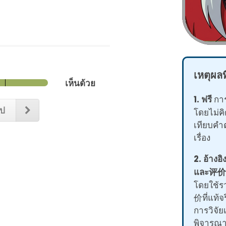
เหตุผล
เห็นด้วย
1. ฟรี
การ
ไป
โดยไม่คิ
เทียบคำ
เรื่อง
2. อ้างอ
และ评价จ
โดยใช้ร
价ที่แท้จ
การวิจัย
พิจารณาจ