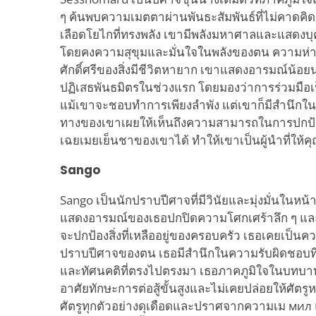
ๆ ค้นพบความเมตตาผ่านพันธะสัมพันธ์ที่ไม่คาดคิด
เลือดโยไกที่ทรงพลัง เขามีพลังมหาศาลและแสดงบุ
โดยคงความสุขุมและมั่นใจในพลังของตน ความห่าง
ศักดิ์ศรีของสิ่งมีชีวิตหายาก เขาแสดงอารมณ์
ปฏิเสธพันธมิตรในช่วงแรก โดยมองว่าการร่วมม
แม้เขาจะชอบทำการเพียงลำพัง แต่เขาก็มีสำนึกใน
ทางของเขาเผยให้เห็นถึงความสามารถในการปกป้อง
เฉยเมยเย็นชาของเขาได้ ทำให้เขาเป็นผู้นำที่ให้คุ
Sango
Sango เป็นนักปราบปีศาจที่มีวินัยและมุ่งมั่นในหน้า
แสดงอารมณ์ของเธอปกปิดความโศกเศร้าลึก ๆ และ
จะปกป้องสิ่งที่เหลืออยู่ของครอบครัว เธอเคยเป็น
ปราบปีศาจของตน เธอมีสำนึกในความรับผิดชอบที่แ
และทัศนคติที่ตรงไปตรงมา เธอภาคภูมิใจในบทบ
อาศัยทักษะการต่อสู้ขั้นสูงและไม่เคยปล่อยให้ศัตร
ศัตรูทุกตัวอย่างดุเดือดและปราศจากความเม мил แ