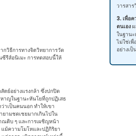
วารสารว
3. เพื่อ
ตนเอง
ผล
ในฐานะ
ไม่ใช่เพ
อย่างเป
ากวิธีการทางจิตวิทยาการวัด
ีรีส์อนิเมะ การทดสอบนี้ให้
สัตย์อย่างแรงกล้า ซึ่งปกปิด
หาญในฐานะหันโยที่ถูกปฏิเสธ
ึกว่าเป็นคนนอก ทำให้เขา
พยายามชดเชยมากเกินไปใน
ญาณดิบ ๆ และการเผชิญหน้า
ร แม้ความโมโหและปฏิกิริยา