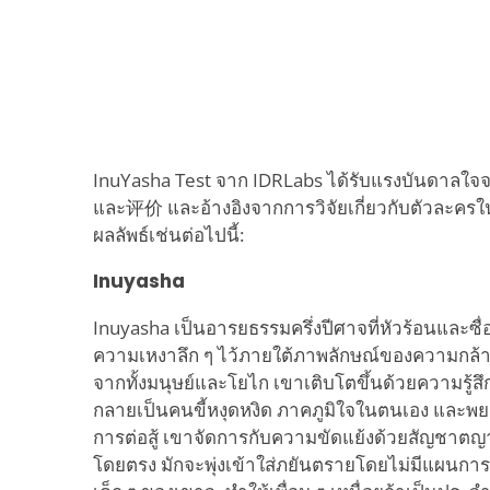
InuYasha Test จาก IDRLabs ได้รับแรงบันดาลใจจ
และ评价 และอ้างอิงจากการวิจัยเกี่ยวกับตัวละครในซ
ผลลัพธ์เช่นต่อไปนี้:
Inuyasha
Inuyasha เป็นอารยธรรมครึ่งปีศาจที่หัวร้อนและซื่อ
ความเหงาลึก ๆ ไว้ภายใต้ภาพลักษณ์ของความกล้า
จากทั้งมนุษย์และโยไก เขาเติบโตขึ้นด้วยความรู้ส
กลายเป็นคนขี้หงุดหงิด ภาคภูมิใจในตนเอง และ
การต่อสู้ เขาจัดการกับความขัดแย้งด้วยสัญชาต
โดยตรง มักจะพุ่งเข้าใส่ภยันตรายโดยไม่มีแผนกา