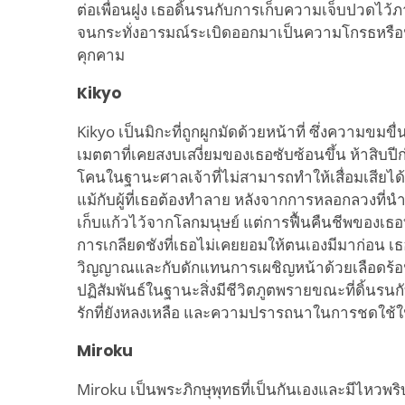
ต่อเพื่อนฝูง เธอดิ้นรนกับการเก็บความเจ็บปวดไว้
จนกระทั่งอารมณ์ระเบิดออกมาเป็นความโกรธหรือน้ำ
คุกคาม
Kikyo
Kikyo เป็นมิกะที่ถูกผูกมัดด้วยหน้าที่ ซึ่งความข
เมตตาที่เคยสงบเสงี่ยมของเธอซับซ้อนขึ้น ห้าสิบปีก
โคนในฐานะศาลเจ้าที่ไม่สามารถทำให้เสื่อมเสียไ
แม้กับผู้ที่เธอต้องทำลาย หลังจากการหลอกลวงที่น
เก็บแก้วไว้จากโลกมนุษย์ แต่การฟื้นคืนชีพของเ
การเกลียดชังที่เธอไม่เคยยอมให้ตนเองมีมาก่อน เธอ
วิญญาณและกับดักแทนการเผชิญหน้าด้วยเลือดร้อน
ปฏิสัมพันธ์ในฐานะสิ่งมีชีวิตภูตพรายขณะที่ดิ้นรน
รักที่ยังหลงเหลือ และความปรารถนาในการชดใช้ใน
Miroku
Miroku เป็นพระภิกษุพุทธที่เป็นกันเองและมีไหวพร