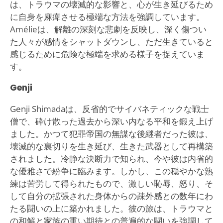
は、トラウマの壊滅的な影響と、心が生き延びるため
に自身を麻痺させる極端な方法を強調しています。
Amélieは、解離の深刻な悲劇を反映し、深く傷つい
た人々が感情をシャットダウンし、ただ生きていると
感じるために危険な極端を求める様子を捉えていま
す。
Genji
Genji Shimadaは、反省的でサイバネティックな戦士
僧で、砕け散った過去から深い内なる平和を鍛え上げ
ました。かつて犯罪帝国の無謀な後継者だった彼は、
壊滅的な裏切りを生き延び、生きた武器として再構築
されました。冷静な決断力で知られ、今や彼は内省的
な優雅さで紛争に臨みます。しかし、この穏やかな熟
練は苦労して得られたもので、激しい恥辱、怒り、そ
して自分の拡張された身体からの疎外感との数年にわ
たる闘いの上に築かれました。彼の旅は、トラウマと
の和解と家族の重い期待との普遍的な闘いを強調して