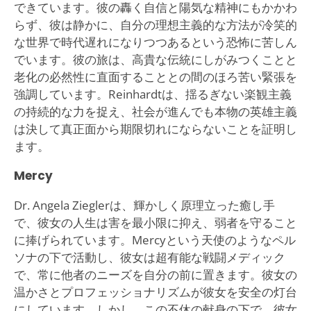
できています。彼の轟く自信と陽気な精神にもかかわ
らず、彼は静かに、自分の理想主義的な方法が冷笑的
な世界で時代遅れになりつつあるという恐怖に苦しん
でいます。彼の旅は、高貴な伝統にしがみつくことと
老化の必然性に直面することとの間のほろ苦い緊張を
強調しています。Reinhardtは、揺るぎない楽観主義
の持続的な力を捉え、社会が進んでも本物の英雄主義
は決して真正面から期限切れにならないことを証明し
ます。
Mercy
Dr. Angela Zieglerは、輝かしく原理立った癒し手
で、彼女の人生は害を最小限に抑え、弱者を守ること
に捧げられています。Mercyという天使のようなペル
ソナの下で活動し、彼女は超有能な戦闘メディック
で、常に他者のニーズを自分の前に置きます。彼女の
温かさとプロフェッショナリズムが彼女を安全の灯台
にしています。しかし、この不休の献身の下で、彼女