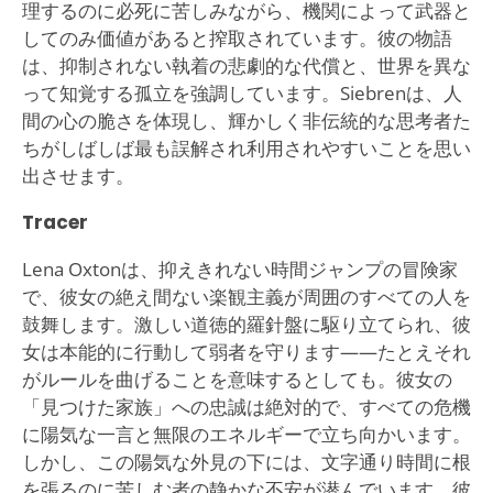
理するのに必死に苦しみながら、機関によって武器と
してのみ価値があると搾取されています。彼の物語
は、抑制されない執着の悲劇的な代償と、世界を異な
って知覚する孤立を強調しています。Siebrenは、人
間の心の脆さを体現し、輝かしく非伝統的な思考者た
ちがしばしば最も誤解され利用されやすいことを思い
出させます。
Tracer
Lena Oxtonは、抑えきれない時間ジャンプの冒険家
で、彼女の絶え間ない楽観主義が周囲のすべての人を
鼓舞します。激しい道徳的羅針盤に駆り立てられ、彼
女は本能的に行動して弱者を守ります——たとえそれ
がルールを曲げることを意味するとしても。彼女の
「見つけた家族」への忠誠は絶対的で、すべての危機
に陽気な一言と無限のエネルギーで立ち向かいます。
しかし、この陽気な外見の下には、文字通り時間に根
を張るのに苦しむ者の静かな不安が潜んでいます。彼