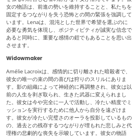
女の物語は、前進の勢いを維持することと、私たちを
固定するつながりを失う恐怖との間の緊張を強調して
います。Lenaは、混沌とした世界で希望を選ぶのに
必要な勇気を体現し、ポジティビティが誠実な信念で
あると同時に、重要な感情の鎧でもあることを思い出
させます。
Widowmaker
Amélie Lacroixは、感情的に切り離された暗殺者で、
彼女の唯一の束の間の喜びは狩りのスリルにありま
す。影の組織によって神経的に再調整され、彼女は以
前の人生を剥ぎ取られ、生きた武器に変えられまし
た。彼女は今や完全に一人で活動し、冷たい精度でミ
ッションを実行するために他人から自分を遠ざけま
す。彼女が冷たい完璧さのオーラを投影しているもの
の、過去との残存するつながりが埋もれた悲しみと代
理権の悲劇的な喪失を示唆しています。彼女の物語