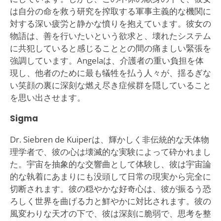
は自分の命を救う研究を搾取する軍事主義的な機関に
対する深い疲労と静かな憤りを抱えています。彼女の
物語は、善を行いたいという欲求と、壊れたシステム
に共犯していると感じることとの間の痛ましい緊張を
強調しています。Angelaは、介護者の重い負担を体
現し、他者のために最も犠牲を払う人々が、揺るぎな
い笑顔の裏に深刻な燃え尽き症候群を隠していること
を思い出させます。
Sigma
Dr. Siebren de Kuiperは、輝かしく非伝統的な天体物
理学者で、彼の心は壊滅的な実験によって砕かれまし
た。宇宙を抽象的な交響曲として体験し、彼は宇宙論
的な執着にあまりにも没頭して日常の現実から完全に
切断されます。彼の穏やかな好奇心は、彼が振るう恐
ろしく世界を曲げる力と鮮やかに対比されます。彼の
風変わりな天才の下で、彼は深刻に脆弱で、思考を整