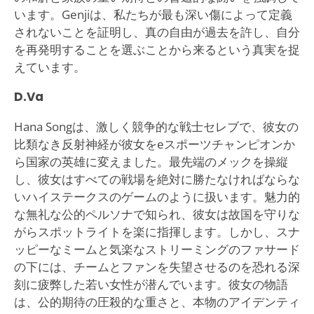
います。Genjiは、私たちが最も深い傷によって定義
されないことを証明し、真の自由が過去を許し、自分
を再発明することを選ぶことから来るという真実を捉
えています。
D.Va
Hana Songは、激しく競争的な戦士セレブで、彼女の
比類なき反射神経が彼女をeスポーツチャンピオンか
ら国家の英雄に変えました。最先端のメックを操縦
し、彼女はすべての戦場を絶対に勝たなければならな
いハイステークスのゲームのように扱います。魅力的
な無礼な公的ペルソナで知られ、彼女は故国を守りな
がらスポットライトを楽に指揮します。しかし、スナ
ッピーなミームと気楽なストリーミングのファサード
の下には、チームとファンを失望させるのを恐れる深
刻に疲弊した若い女性が潜んでいます。彼女の物語
は、公的期待の圧殺的な重さと、本物のアイデンティ