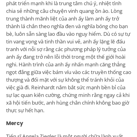
phát triển mạnh khi là trung tâm chú ý, nhiệt tình
chia sẻ những câu chuyện vinh quang ồn ào. Lòng
trung thành mãnh liệt của anh ấy làm anh ấy trở
thành lá chắn theo nghĩa đen và nghĩa bóng cho bạn
bè, luôn sẵn sàng lao đầu vào nguy hiểm. Dù có sự tự
tin vang vọng và tinh thần vui vẻ, anh ấy lặng lẽ đấu
tranh với nỗi sợ rằng các phương pháp lý tưởng của
anh ấy đang trở nên lỗi thời trong một thế giới hoài
nghi. Hành trình của anh ấy nhấn mạnh căng thẳng
ngọt đắng giữa việc bám víu vào các truyền thống cao
thượng và đối mặt với sự không thể tránh khỏi của
việc già đi. Reinhardt nắm bắt sức mạnh bền bỉ của
sự lạc quan kiên cường, chứng minh rằng ngay cả khi
xã hội tiến bước, anh hùng chân chính không bao giờ
thực sự hết hạn.
Mercy
Tiến sĩ Angela Ziegler là một người chữa lành xuất