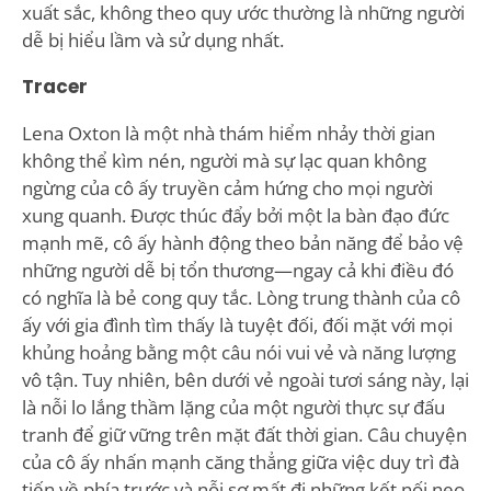
xuất sắc, không theo quy ước thường là những người
dễ bị hiểu lầm và sử dụng nhất.
Tracer
Lena Oxton là một nhà thám hiểm nhảy thời gian
không thể kìm nén, người mà sự lạc quan không
ngừng của cô ấy truyền cảm hứng cho mọi người
xung quanh. Được thúc đẩy bởi một la bàn đạo đức
mạnh mẽ, cô ấy hành động theo bản năng để bảo vệ
những người dễ bị tổn thương—ngay cả khi điều đó
có nghĩa là bẻ cong quy tắc. Lòng trung thành của cô
ấy với gia đình tìm thấy là tuyệt đối, đối mặt với mọi
khủng hoảng bằng một câu nói vui vẻ và năng lượng
vô tận. Tuy nhiên, bên dưới vẻ ngoài tươi sáng này, lại
là nỗi lo lắng thầm lặng của một người thực sự đấu
tranh để giữ vững trên mặt đất thời gian. Câu chuyện
của cô ấy nhấn mạnh căng thẳng giữa việc duy trì đà
tiến về phía trước và nỗi sợ mất đi những kết nối neo