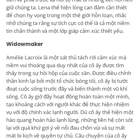
giữ chúng ta. Lena thể hiện lòng can đảm cần thiết
để chọn hy vọng trong một thế giới hỗn loạn, nhắc
nhở chúng ta rằng sự tích cực có thể là cả một niềm
tin chân thành và một lớp giáp cảm xúc thiết yếu.
Widowmaker
Amélie Lacroix là một sát thủ tách rời cảm xúc mà
niềm vui thoáng qua duy nhất của cô ấy được tìm
thấy trong sự hồi hộp của cuộc săn. Được điều chỉnh
thần kinh lại bởi một tổ chức bóng tối, cô ấy bị tước
đoạt cuộc sống trước đây và biến thành một vũ khí
sống. Cô ấy giờ đây hoạt động hoàn toàn một mình,
tạo khoảng cách với người khác để thực hiện nhiệm
vụ với độ chính xác lạnh người. Dù cô ấy thể hiện một
hào quang hoàn hảo lạnh lùng, những liên hệ còn sót
lại với quá khứ gợi ý về nỗi đau chôn vùi và sự mất
mát bi kịch về quyền tự chủ. Câu chuyện của cô ấy