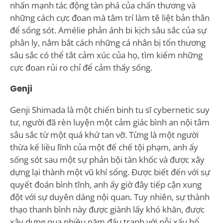
nhấn mạnh tác động tàn phá của chấn thương và
những cách cực đoan mà tâm trí làm tê liệt bản thân
để sống sót. Amélie phản ánh bi kịch sâu sắc của sự
phân ly, nắm bắt cách những cá nhân bị tổn thương
sâu sắc có thể tắt cảm xúc của họ, tìm kiếm những
cực đoan rủi ro chỉ để cảm thấy sống.
Genji
Genji Shimada là một chiến binh tu sĩ cybernetic suy
tư, người đã rèn luyện một cảm giác bình an nội tâm
sâu sắc từ một quá khứ tan vỡ. Từng là một người
thừa kế liều lĩnh của một đế chế tội phạm, anh ấy
sống sót sau một sự phản bội tàn khốc và được xây
dựng lại thành một vũ khí sống. Được biết đến với sự
quyết đoán bình tĩnh, anh ấy giờ đây tiếp cận xung
đột với sự duyên dáng nội quan. Tuy nhiên, sự thành
thạo thanh bình này được giành lấy khó khăn, được
xây dựng qua nhiều năm đấu tranh với nỗi xấu hổ