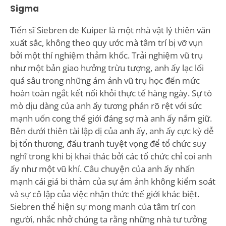
Sigma
Tiến sĩ Siebren de Kuiper là một nhà vật lý thiên văn
xuất sắc, không theo quy ước mà tâm trí bị vỡ vụn
bởi một thí nghiệm thảm khốc. Trải nghiệm vũ trụ
như một bản giao hưởng trừu tượng, anh ấy lạc lối
quá sâu trong những ám ảnh vũ trụ học đến mức
hoàn toàn ngắt kết nối khỏi thực tế hàng ngày. Sự tò
mò dịu dàng của anh ấy tương phản rõ rệt với sức
mạnh uốn cong thế giới đáng sợ mà anh ấy nắm giữ.
Bên dưới thiên tài lập dị của anh ấy, anh ấy cực kỳ dễ
bị tổn thương, đấu tranh tuyệt vọng để tổ chức suy
nghĩ trong khi bị khai thác bởi các tổ chức chỉ coi anh
ấy như một vũ khí. Câu chuyện của anh ấy nhấn
mạnh cái giá bi thảm của sự ám ảnh không kiểm soát
và sự cô lập của việc nhận thức thế giới khác biệt.
Siebren thể hiện sự mong manh của tâm trí con
người, nhắc nhở chúng ta rằng những nhà tư tưởng