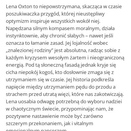
Lena Oxton to niepowstrzymana, skacząca w czasie
poszukiwaczka przygód, której nieustępliwy
optymizm inspiruje wszystkich wokół niej.
Napędzana silnym kompasem moralnym, działa
instynktownie, aby chronić słabych – nawet jeśli
oznacza to łamanie zasad. Jej lojalność wobec
„znalezionej rodziny” jest absolutna, radząc sobie z
każdym kryzysem wesołym żartem i nieograniczoną
energią. Pod tą słoneczną fasadą jednak kryje się
cicha niepokój kogoś, kto dosłownie zmaga się z
utrzymaniem się w czasie. Jej historia podkreśla
napięcie między utrzymaniem pędu do przodu a
strachem przed utratą więzi, które nas zakotwiczają.
Lena uosabia odwagę potrzebną do wyboru nadziei
w chaotycznym świecie, przypominając nam, że
pozytywne nastawienie może być zarówno
szczerym przekonaniem, jak i vitalnym
emocjonalnym pancerzem.