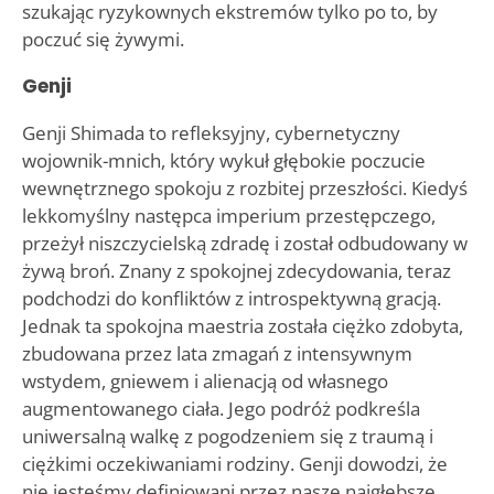
szukając ryzykownych ekstremów tylko po to, by
poczuć się żywymi.
Genji
Genji Shimada to refleksyjny, cybernetyczny
wojownik-mnich, który wykuł głębokie poczucie
wewnętrznego spokoju z rozbitej przeszłości. Kiedyś
lekkomyślny następca imperium przestępczego,
przeżył niszczycielską zdradę i został odbudowany w
żywą broń. Znany z spokojnej zdecydowania, teraz
podchodzi do konfliktów z introspektywną gracją.
Jednak ta spokojna maestria została ciężko zdobyta,
zbudowana przez lata zmagań z intensywnym
wstydem, gniewem i alienacją od własnego
augmentowanego ciała. Jego podróż podkreśla
uniwersalną walkę z pogodzeniem się z traumą i
ciężkimi oczekiwaniami rodziny. Genji dowodzi, że
nie jesteśmy definiowani przez nasze najgłębsze