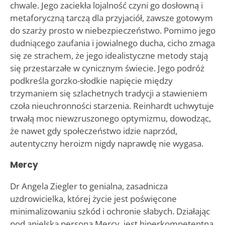
chwale. Jego zaciekła lojalność czyni go dosłowną i
metaforyczną tarczą dla przyjaciół, zawsze gotowym
do szarży prosto w niebezpieczeństwo. Pomimo jego
dudniącego zaufania i jowialnego ducha, cicho zmaga
się ze strachem, że jego idealistyczne metody stają
się przestarzałe w cynicznym świecie. Jego podróż
podkreśla gorzko-słodkie napięcie między
trzymaniem się szlachetnych tradycji a stawieniem
czoła nieuchronności starzenia. Reinhardt uchwytuje
trwałą moc niewzruszonego optymizmu, dowodząc,
że nawet gdy społeczeństwo idzie naprzód,
autentyczny heroizm nigdy naprawdę nie wygasa.
Mercy
Dr Angela Ziegler to genialna, zasadnicza
uzdrowicielka, której życie jest poświęcone
minimalizowaniu szkód i ochronie słabych. Działając
pod anielską personą Mercy, jest hiperkompetentną