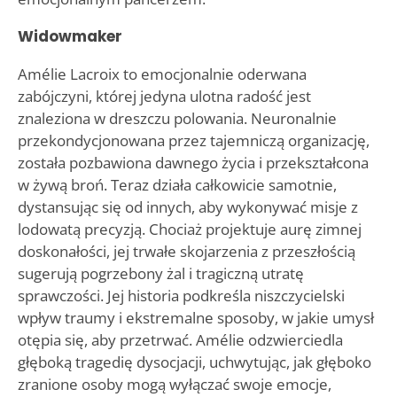
Widowmaker
Amélie Lacroix to emocjonalnie oderwana
zabójczyni, której jedyna ulotna radość jest
znaleziona w dreszczu polowania. Neuronalnie
przekondycjonowana przez tajemniczą organizację,
została pozbawiona dawnego życia i przekształcona
w żywą broń. Teraz działa całkowicie samotnie,
dystansując się od innych, aby wykonywać misje z
lodowatą precyzją. Chociaż projektuje aurę zimnej
doskonałości, jej trwałe skojarzenia z przeszłością
sugerują pogrzebony żal i tragiczną utratę
sprawczości. Jej historia podkreśla niszczycielski
wpływ traumy i ekstremalne sposoby, w jakie umysł
otępia się, aby przetrwać. Amélie odzwierciedla
głęboką tragedię dysocjacji, uchwytując, jak głęboko
zranione osoby mogą wyłączać swoje emocje,