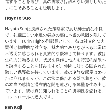
進することを選び、真の勇敢さは諦めない握りしめた
手にこそあることを証明します。
Hayato Suo
Hayato Suoは洗練された策略家であり紳士的な不良
で、礼儀正しい永遠の笑みの裏に本当の意図を隠して
います。Furin Highの副部長として、彼は社交的な力
関係と物理的な対立を、魅力的でありながらも非常に
不透明に感じられる貴族的な優雅さで操ります。彼は
生の力に頼るより、状況を操作し他人を特定の結果へ
と誘導することを好みますが、仲間に対する隠された
激しい保護欲を持っています。彼の冷静な態度はめっ
たに崩れませんが、この常に保たれる落ち着きが、彼
の本当の感情と潜在的な闇を遠ざける障壁を生み出し
ています。彼は真に知られることの脆弱性を恐れる、
コントロールの達人です。
Ren Kaji