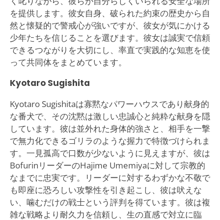
く叱りながら、彼らが自分らしくいられる安全な場所
を提供します。彼女自身、破られた約束の歴史から自
然と懐疑的で警戒心が強いですが、彼女が気にかける
少年たちを信じることを選びます。彼女は誠実で信頼
できるつながりを大切にし、率直で実践的な知恵を使
って共同体をまとめています。
Kyotaro Sugishita
Kyotaro Sugishitaは寡黙なパワーハウスであり献身的
な番犬で、その沈黙は激しい忠誠心と純粋な献身を隠
しています。彼は並外れた身体的強さと、相手を一撃
で無力化できるゴリラのような握力で特徴づけられま
す。一見孤高で口数が少ないように見えますが、彼は
BofurinリーダーのHajime Umemiyaに対して宗教的
なまでに忠実です。リーダーに対するわずかな不敬で
も即座に恐ろしい攻撃性を引き起こし、彼は吠えな
い、噛むだけの戦士という評判を得ています。彼は複
雑な戦略より耐久力を信頼し、生の直感で対立に臨