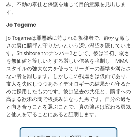
み、不動の奉仕と保護を通じて目的意識を見出しま
す。
Jo Togame
Jo Togameは罪悪感に苛まれる規律者で、静かな激し
さの裏に贖罪と守りたいという深い渇望を隠していま
す。Shishitorenのナンバー2として、彼は当初、弱さ
を無価値と等しいとする厳しい信条を強制し、MMA
スタイルの強大な力を使ってリーダーの基準を満たさ
ない者を罰します。しかしこの残虐さは仮面であり、
友人を失敗しつつあるイデオロギーの結果から守るた
めに採用したものです。彼は過去の共犯と、贖罪への
高まる欲求の間で板挟みになった男です。自分の過ち
と向き合うことを選ぶことで、真の強さは変わる勇気
と他人を守ることにあると証明します。