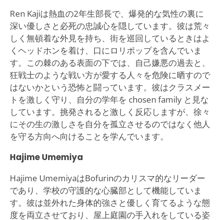
Ren Kajiは熱血の2年生部長で、爆発的な気性の裏に
深い優しさと必死の忠誠心を隠しています。彼は荒々
しく無頓着な外見を持ち、街を巡回しているときはよ
くヘッドホンを着け、口にロリポップを含んでいま
す。この棘のある表面の下では、自己嫌悪の過去と、
狂戦士のような戦い方が愛する人々を危険に晒すので
はないかという恐怖と闘っています。彼はクラスメー
トを激しく守り、自分の学年を chosen family と見な
しています。挑発されると激しく反応しますが、徐々
にその生の激しさを自分を孤立させるのではなく他人
を守る方向へ向けることを学んでいます。
Hajime Umemiya
Hajime UmemiyaはBofurinのカリスマ的なリーダー
であり、学校の守護的な心臓部として機能していま
す。彼は並外れた身体的強さと優しく育てるような態
度を両立させており、屋上庭園の手入れをしている姿