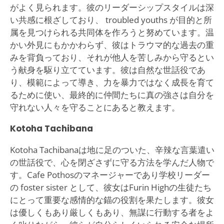
がよく見られます。彼のリーダーシップスタイルは深
い共感に根ざしており、 troubled youths が目的と所
属を見つけられる共同体を作ろうと努めています。温
かい外見にもかかわらず、彼はトラウマ的な過去の重
みを背負っており、それが他人を苦しみから守るとい
う献身を駆り立てています。彼は自然な世話役であ
り、模範によって導き、力を暴力ではなく成長を育て
るために使い、最終的に仲間たちに真の強さは自分を
守れない人々を守ることにあると教えます。
Kotoha Tachibana
Kotoha Tachibanaは地に足のついた、辛辣な言葉遣い
の世話役で、心を閉ざさずに守る方法を学んだ人物で
す。Cafe Pothosのマネージャーであり学校リーダー
の foster sister として、彼女はFurin Highの生徒たち
にとって重要な感情的な錨の役割を果たします。彼女
は優しくもあり厳しくもあり、無謀に行動する者をよ