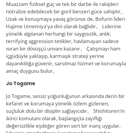
Muazzam fiziksel güç ve tek bir darbe ile rakipleri
nötralize edebilecek bir goril benzeri güce sahiptir。
Uzak ve konuşmaya yavaş görünse de, Bofurin lideri
Hajime Umemiya'ya dini olarak bağlıdır。 Liderine
yönelik algılanan herhangi bir saygısızlık, anlık,
terrifying aggression tetikler, havlamayan sadece
ısıran bir dövüşçü unvanı kazanır。 Çatışmayı ham
içgüdüyle yaklaşıp, karmaşık strateji yerine
dayanıklılığa güvenir, sarsılmaz hizmet ve korumayla
amaç duygusu bulur。
Jo Togame
Jo Togame, sessiz yoğunluğunun arkasında derin bir
kefaret ve korumaya yönelik özlem gizlenen,
suçluluk dolu bir disiplin sağlayıcıdır。 Shishitoren'in
ikinci komutanı olarak, başlangıçta zayıflığı
değersizlikle eşdeğer gören sert bir inanç uygular,