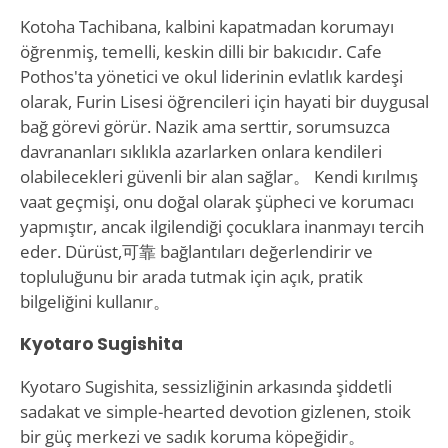
Kotoha Tachibana, kalbini kapatmadan korumayı
öğrenmiş, temelli, keskin dilli bir bakıcıdır. Cafe
Pothos'ta yönetici ve okul liderinin evlatlık kardeşi
olarak, Furin Lisesi öğrencileri için hayati bir duygusal
bağ görevi görür. Nazik ama serttir, sorumsuzca
davrananları sıklıkla azarlarken onlara kendileri
olabilecekleri güvenli bir alan sağlar。 Kendi kırılmış
vaat geçmişi, onu doğal olarak şüpheci ve korumacı
yapmıştır, ancak ilgilendiği çocuklara inanmayı tercih
eder. Dürüst,可靠 bağlantıları değerlendirir ve
topluluğunu bir arada tutmak için açık, pratik
bilgeliğini kullanır。
Kyotaro Sugishita
Kyotaro Sugishita, sessizliğinin arkasında şiddetli
sadakat ve simple-hearted devotion gizlenen, stoik
bir güç merkezi ve sadık koruma köpeğidir。