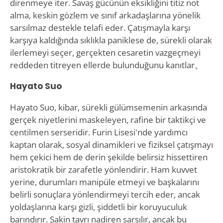
direnmeye iter. Savaş gücünün eksikliğini titiz not
alma, keskin gözlem ve sınıf arkadaşlarına yönelik
sarsılmaz destekle telafi eder. Çatışmayla karşı
karşıya kaldığında sıklıkla paniklese de, sürekli olarak
ilerlemeyi seçer, gerçekten cesaretin vazgeçmeyi
reddeden titreyen ellerde bulunduğunu kanıtlar。
Hayato Suo
Hayato Suo, kibar, sürekli gülümsemenin arkasında
gerçek niyetlerini maskeleyen, rafine bir taktikçi ve
centilmen serseridir. Furin Lisesi'nde yardımcı
kaptan olarak, sosyal dinamikleri ve fiziksel çatışmayı
hem çekici hem de derin şekilde belirsiz hissettiren
aristokratik bir zarafetle yönlendirir. Ham kuvvet
yerine, durumları manipüle etmeyi ve başkalarını
belirli sonuçlara yönlendirmeyi tercih eder, ancak
yoldaşlarına karşı gizli, şiddetli bir koruyuculuk
barındırır. Sakin tavrı nadiren sarsılır, ancak bu