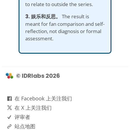
to relate to outside the series.
3. 娱乐和反思。
The result is
meant for fan comparison and self-
reflection, not diagnosis or formal
assessment.
© IDRlabs 2026
在 Facebook 上关注我们
在 X 上关注我们
评审者
站点地图