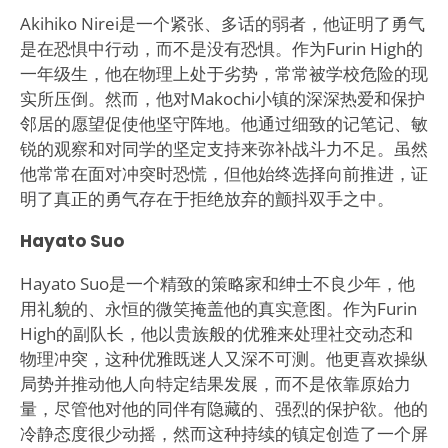
Akihiko Nirei是一个紧张、多话的弱者，他证明了勇气
是在恐惧中行动，而不是没有恐惧。作为Furin High的
一年级生，他在物理上处于劣势，常常被学校危险的现
实所压倒。然而，他对Makochi小镇的深深热爱和保护
邻居的愿望促使他坚守阵地。他通过细致的记笔记、敏
锐的观察和对同学的坚定支持来弥补战斗力不足。虽然
他常常在面对冲突时恐慌，但他始终选择向前推进，证
明了真正的勇气存在于拒绝放弃的颤抖双手之中。
Hayato Suo
Hayato Suo是一个精致的策略家和绅士不良少年，他
用礼貌的、永恒的微笑掩盖他的真实意图。作为Furin
High的副队长，他以贵族般的优雅来处理社交动态和
物理冲突，这种优雅既迷人又深不可测。他更喜欢操纵
局势并推动他人向特定结果发展，而不是依靠原始力
量，尽管他对他的同伴有隐藏的、强烈的保护欲。他的
冷静态度很少动摇，然而这种持续的镇定创造了一个屏