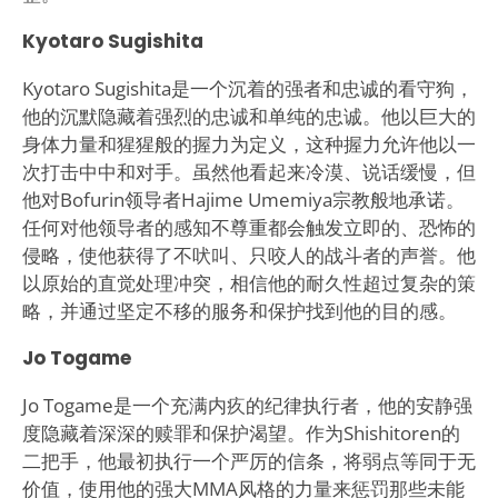
Kyotaro Sugishita
Kyotaro Sugishita是一个沉着的强者和忠诚的看守狗，
他的沉默隐藏着强烈的忠诚和单纯的忠诚。他以巨大的
身体力量和猩猩般的握力为定义，这种握力允许他以一
次打击中中和对手。虽然他看起来冷漠、说话缓慢，但
他对Bofurin领导者Hajime Umemiya宗教般地承诺。
任何对他领导者的感知不尊重都会触发立即的、恐怖的
侵略，使他获得了不吠叫、只咬人的战斗者的声誉。他
以原始的直觉处理冲突，相信他的耐久性超过复杂的策
略，并通过坚定不移的服务和保护找到他的目的感。
Jo Togame
Jo Togame是一个充满内疚的纪律执行者，他的安静强
度隐藏着深深的赎罪和保护渴望。作为Shishitoren的
二把手，他最初执行一个严厉的信条，将弱点等同于无
价值，使用他的强大MMA风格的力量来惩罚那些未能