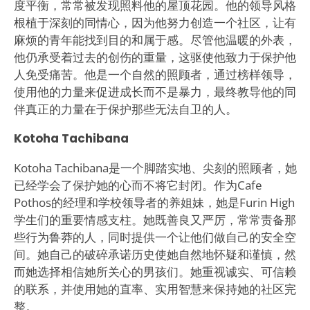
度平衡，常常被发现照料他的屋顶花园。他的领导风格
根植于深刻的同情心，因为他努力创造一个社区，让有
麻烦的青年能找到目的和属于感。尽管他温暖的外表，
他仍承受着过去的创伤的重量，这驱使他致力于保护他
人免受痛苦。他是一个自然的照顾者，通过榜样领导，
使用他的力量来促进成长而不是暴力，最终教导他的同
伴真正的力量在于保护那些无法自卫的人。
Kotoha Tachibana
Kotoha Tachibana是一个脚踏实地、尖刻的照顾者，她
已经学会了保护她的心而不将它封闭。作为Cafe
Pothos的经理和学校领导者的养姐妹，她是Furin High
学生们的重要情感支柱。她既善良又严厉，常常责备那
些行为鲁莽的人，同时提供一个让他们做自己的安全空
间。她自己的破碎承诺历史使她自然地怀疑和谨慎，然
而她选择相信她所关心的男孩们。她重视诚实、可信赖
的联系，并使用她的直率、实用智慧来保持她的社区完
整。