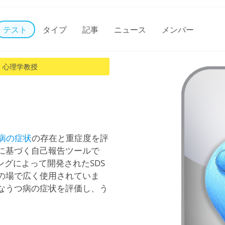
テスト
タイプ
記事
ニュース
メンバー
、心理学教授
病の症状
の存在と重症度を評
に基づく自己報告ツールで
ングによって開発されたSDS
の場で広く使用されていま
なうつ病の症状を評価し、う