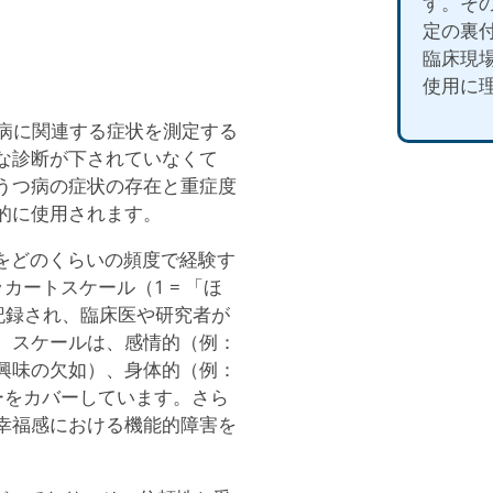
す。そ
定の裏
臨床現
使用に
つ病に関連する症状を測定する
な診断が下されていなくて
うつ病の症状の存在と重症度
的に使用されます。
状をどのくらいの頻度で経験す
ートスケール（1 = 「ほ
で記録され、臨床医や研究者が
。スケールは、感情的（例：
興味の欠如）、身体的（例：
ーをカバーしています。さら
幸福感における機能的障害を