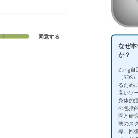
同意する
なぜ本
か？
Zung
（SDS
るため
高いツ
身体的
の包括
医と研究
病のス
導、回