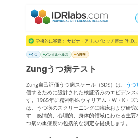
学術的に審査：
サビナ・アリスパヒッチ博士 Ph.D.
うつ
メンタルヘルス
心理学
Zungうつ病テスト
Zung自己評価うつ病スケール（SDS）は、
うつ
価するために設計された検証済みのエビデンス
す。1965年に精神科医ウィリアム・W・K・ズ
は、うつ病のスクリーニングに臨床および研究
す。感情的、心理的、身体的領域にわたる主要
つ病の重症度の包括的な測定を提供します。