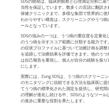
SDSの開発は、臨床的観察と心理測定分析に基
当性を保証しています。数多くの言語に翻訳さ
保健クリニックまで、多様な集団で世界的に使
わかりやすい構造は、スクリーニングやうつ病
ールとなっています。
SDSの強みの一つは、うつ病の重症度を定量化
のうつ病を示すスコア範囲に分類する能力です
の症状プロファイルに基づいて治療計画を調整
を追跡して治療効果を評価できます。他のうつ病
は自己報告を重視し、個人が自分の経験を振り
にします。
実際には、Zung SDSは、うつ病のスクリー
のモニタリングに信頼できる方法を臨床医に提
てうつ病の標準化された測定を提供し、研究間
の理解が進化し続ける中、SDSのようなツール
の進歩に重要な役割を果たします。