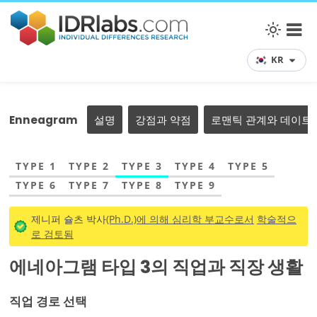
KR
Enneagram
설명
강점과 약점
로맨틱 관계와 데이트
TYPE 1
TYPE 2
TYPE 3
TYPE 4
TYPE 5
TYPE 6
TYPE 7
TYPE 8
TYPE 9
제니퍼 슐츠 박사
(Ph.D.)에 의해 심리학 부교수로서
학술적으
로 검토됨
에네아그램 타입 3의 직업과 직장 생활
직업 경로 선택