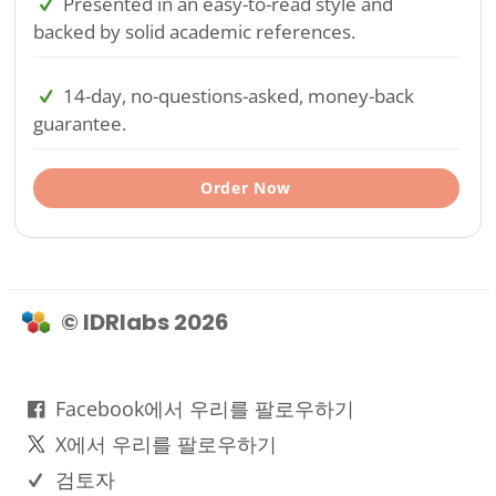
Presented in an easy-to-read style and
backed by solid academic references.
14-day, no-questions-asked, money-back
guarantee.
Order Now
© IDRlabs 2026
Facebook에서 우리를 팔로우하기
X에서 우리를 팔로우하기
검토자