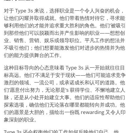
对于 Type 3s 来说，选择职业是一个令人兴奋的机会，
让他们闪耀并取得成就。他们带着热情对待它，寻求能
够利用他们的才能并追求重大胜利的角色。他们
’
被吸引
到那些他们可以脱颖而出并产生影响的职业——想想创
业、销售、营销、娱乐或领导职位。平凡工作的想法并
不吸引他们；他们想要能激发他们对进步的热情并为他
们的能力提供舞台的工作。
这种目标导向的心态意味着 Type 3s 从一开始就往往目
标高远。他们
’
不满足于安于现状——他们可能追求竞争
激烈的领域、一流公司，或承诺成长和认可的道路。他
们
’
愿意付出努力，无论那是
’
s 获得学位、不懈地建立人
脉，还是从小处开始建立大事。他们的适应性帮助他们
探索选项，确信他们无论落在哪里都能转向并成功。他
们的愿景是大胆的，描绘出一份既 rewarding 又令人印
象深刻的职业。
Type 3s 还会权衡他们的工作如何反映他们自己。他