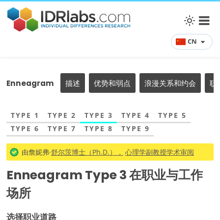
CN
Enneagram
描述
优势和弱点
浪漫关系和约会
职
TYPE 1
TYPE 2
TYPE 3
TYPE 4
TYPE 5
TYPE 6
TYPE 7
TYPE 8
TYPE 9
由詹妮弗·
舒尔茨博士（Ph.D.），
心理学副教授学术审阅
Enneagram Type 3 在职业与工作
场所
选择职业道路