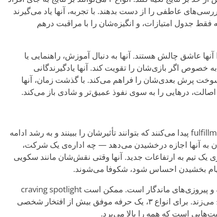
ررسی‌های عاطفی را از دست بدهند. با تجربه، آنها یاد می‌گیرند
فقط جدول امتیازات، و انگیزه‌شان را با مراقبت درهم
 می‌آید، زیرا آنها عاشق چالش هستند. آنها به دنبال آموزش، راهنمایی یا
، به خصوص اگر بازی‌شان را تقویت کند. آنها یادگیرندگانی
ط سوخت پرش بعدی‌شان را فراهم می‌کند. با گذشت زمان، آنها
صالت، درهایی را به سوی نفوذ عمیق‌تر و شادی باز می‌کند.
در درازمدت، انواع ۳ در حرفه‌هایی fulfillment پیدا می‌کنند که بتوانند تأثیرشان را ببینند و به رشد ادامه
تند وقتی کارشان به آنها اجازه درخشیدن می‌دهد — چه اداره‌ی یک شرکت،
ری یک تیم به ارتفاعات جدید. آنها وقتی نقش‌شان مانند سکویی
لهام بخشیدن احساس شود، شکوفا می‌شوند.
سفر کاری آنها یکی از حرکات جسورانه و پیروزی‌های ماندگار است. ممکن است craving spotlight
باشند، اما سهم‌هایشان فراتر از آن موج می‌زند. برای انواع ۳، یک حرفه موفق بیش از افتخار شخصی
ت‌هایی است که همه را بالا می‌برد.