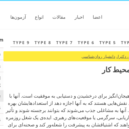
اعضا
اخبار
مقالات
انواع
آزمون‌ها
am
TYPE 9
TYPE 8
TYPE 7
TYPE 6
TYPE 5
TY
n
 دکترا،
دانشیار روان‌شناسی
s
d
g
 فرصت هیجان‌انگیز برای درخشیدن و دستیابی به موفقیت است. آنها با
e
 نقش‌هایی هستند که به آنها اجازه دهد از استعدادهایشان بهره
s
آنها
به مشاغلی جذب می‌شوند که بتوانند برجسته شوند و تأثیر
اریابی، سرگرمی یا موقعیت‌های رهبری. ایده‌ی یک شغل روزمره
.
اهند که اشتیاقشان به پیشرفت را شعله‌ور کند و صحنه‌ای برای