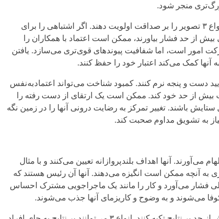
رگ‌تری منجر شود.
تعارض می‌تواند زمانی ایجاد شود که انواع ۳ تصویر را بر صداقت اولویت دهند. اگر اشتباهی را برای
 بیش از حد فشار بیاورند، ممکن است اعتماد با همکاران را
هد.意图 آنها حفظ حرکت امور است، اما شفافیت پیوندهای قوی‌تری می‌سازد. یافتن
آنها کمک می‌کند اعتبار خود را حفظ کنند.
به تأیید دست و پنجه نرم کنند. کمبود شناخت می‌تواند اعتمادبه‌نفس
اثبات بیش از حد خود کند. ممکن است یک ارتقای از دست رفته را
ستایش باشند. تغییر تمرکز به رضایت درونی آنها را در زمین نگه
یاز به تشویق مداوم صحبت کند.
اع ۳ چشم‌انداز و الهام می‌آورند. آنها اهداف بلندپروازانه تعیین می‌کنند و با مثال
ری به آنچه
ممکن است انگیزه می‌دهند. آنها آن رئیس هستند که
ی فشار می‌آورد و کار را مانند یک ماجراجویی مشترک احساس
وفا می‌شوند و به وضوح و کاریزمای آنها جذب می‌شوند.
با این حال، آنها ممکن است در ابتدا بیش از حد بر نتایج تکیه کنند. انواع ۳ می‌توانند بر نتایج به جای افراد