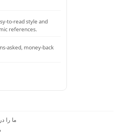
sy-to-read style and
mic references.
ons-asked, money-back
ما را در
م