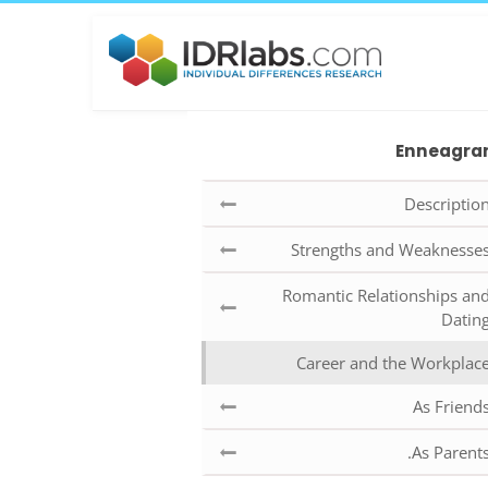
Enneagr
Descriptio
Strengths and Weaknesse
Romantic Relationships an
Datin
Career and the Workplac
As Friend
As Parents