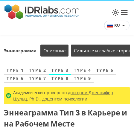
RU
Эннеаграмма
Описание
Сильные и слабые сторон
TYPE 1
TYPE 2
TYPE 3
TYPE 4
TYPE 5
TYPE 6
TYPE 7
TYPE 8
TYPE 9
Академически проверено
доктором Дженнифер
Шульц, Ph.D.,
доцентом психологии
Эннеаграмма Тип 3 в Карьере и
на Рабочем Месте