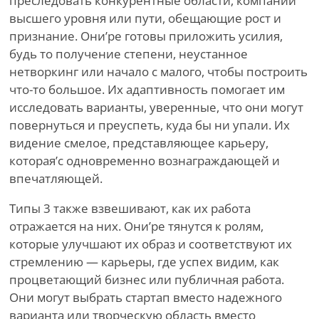
преследовать конкурентные области, компании
высшего уровня или пути, обещающие рост и
признание. Они
’
ре готовы приложить усилия,
будь то получение степени, неустанное
нетворкинг или начало с малого, чтобы построить
что-то большое. Их адаптивность помогает им
исследовать варианты, уверенные, что они могут
повернуться и преуспеть, куда бы ни упали. Их
видение смелое, представляющее карьеру,
которая
’
с одновременно вознаграждающей и
впечатляющей.
Типы 3 также взвешивают, как их работа
отражается на них. Они
’
ре тянутся к ролям,
которые улучшают их образ и соответствуют их
стремлению — карьеры, где успех видим, как
процветающий бизнес или публичная работа.
Они могут выбрать стартап вместо надежного
варианта или творческую область вместо