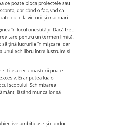
eea ce poate bloca proiectele sau
iscantă, dar când o fac, văd că
ate duce la victorii și mai mari.
nea în locul onestității. Dacă trec
prea tare pentru un termen limită,
 să țină lucrurile în mișcare, dar
unui echilibru între lustruire și
re. Lipsa recunoașterii poate
xcesiv. Ei ar putea lua o
ocul scopului. Schimbarea
e pământ, lăsând munca lor să
sc obiective ambițioase și conduc