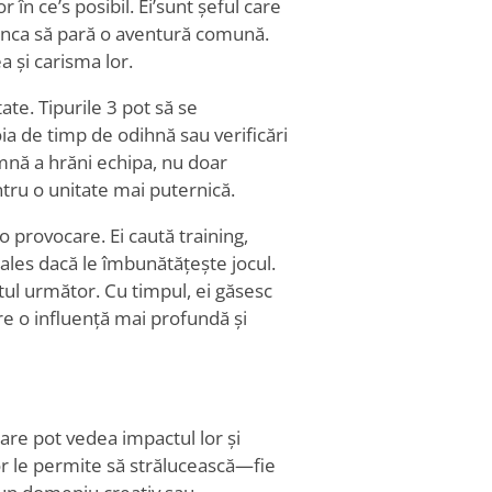
r în ce
’
s posibil. Ei
’
sunt șeful care
unca să pară o aventură comună.
a și carisma lor.
ate. Tipurile 3 pot să se
ia de timp de odihnă sau verificări
mnă a hrăni echipa, nu doar
tru o unitate mai puternică.
o provocare. Ei caută training,
ales dacă le îmbunătățește jocul.
tul următor. Cu timpul, ei găsesc
re o influență mai profundă și
care pot vedea impactul lor și
or le permite să strălucească—fie