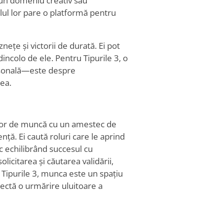
-un domeniu creativ sau
olul lor pare o platformă pentru
ețe și victorii de durată. Ei pot
dincolo de ele. Pentru Tipurile 3, o
rsonală—este despre
mea.
e lor de muncă cu un amestec de
ență. Ei caută roluri care le aprind
sc echilibrând succesul cu
icitarea și căutarea validării,
u Tipurile 3, munca este un spațiu
eflectă o urmărire uluitoare a