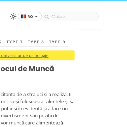
RO
6
TYPE 7
TYPE 8
TYPE 9
 universitar de psihologie
 Locul de Muncă
tantă de a străluci și a realiza. Ei
it să-și folosească talentele și să
 pot ieși în evidență și a face un
 divertisment sau poziții de
ei vor muncă care alimentează