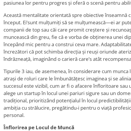
pasiunea lor pentru progres și oferă o scenă pentru abilită
Această mentalitate orientată spre obiective înseamnă că 
început. Ei
’
sunt mulțumiți să se mulțumească—ei ar pute
companii de top sau căi care promit creștere și recunoaș
muncească din greu, fie că e vorba de obținerea unei d
începând mic pentru a construi ceva mare. Adaptabilitatea
încrezători că pot schimba direcția și reuși oriunde ateri
îndrăzneață, imaginând o carieră care
’
s atât recompensat
Tipurile 3 iau, de asemenea, în considerare cum munca lor
atrași de roluri care le îmbunătățesc imaginea și se alini
succesul este vizibil, cum ar fi o afacere înfloritoare sau u
alege un startup în locul unei pariuri sigure sau un domen
tradițional, prioritizând potențialul în locul predictibilită
ambiția cu strălucire, pregătindu-i pentru o viață profes
personal.
Înflorirea pe Locul de Muncă