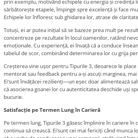
prin exemplu, motivând echipele cu energia și credința lo
sărbătorește etapele, împinge spre excelență și face m
Echipele lor înfloresc sub ghidarea lor, atrase de claritate
Totuși, ei ar putea inițial să se bazeze prea mult pe rezult
concentreze pe rezultate în locul oamenilor, ratând nevo
emoționale. Cu experiență, ei învață că a conduce însea
tabelul de scor, combinând determinarea lor cu grija pen
Creșterea vine ușor pentru Tipurile 3, deoarece le place 
mentorat sau feedback pentru a-și ascuți marginea, mai 
Ei
’
sunt învățăcei rezilienți—un eșec doar alimentează sal
că asocierea goanei lor cu autenticitatea deschide uși sp
bucurie.
Satisfacție pe Termen Lung în Carieră
Pe termen lung, Tipurile 3 găsesc împlinire în cariere în 
continua să crească. Ei
’
sunt cei mai fericiți când munca l