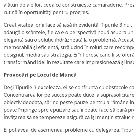
alături de ale lor, ceea ce construiește camaraderie. Pre
rutină în oportunități pentru progres.
Creativitatea lor îi face să iasă în evidență. Tipurile 3 nu
’
t
adaugă o scânteie, fie că e o perspectivă nouă asupra u
elegantă sau o soluție îndrăzneață la o problemă. Aceast
memorabilă și eficientă, strălucind în roluri care recomp
designul, media sau strategia. Ei înfloresc când li se ofe
transformând idei în rezultate care impresionează și insp
Provocări pe Locul de Muncă
Deși Tipurile 3 excelează, ei se confruntă cu obstacole car
Concentrarea lor pe succes poate duce la suprasolicitar
obiectiv deodată, sărind peste pauze pentru a rămâne în 
poate împinge spre epuizare sau îi poate face să pară pr
Învățarea să se tempereze asigură că își mențin străluci
Ei pot avea, de asemenea, probleme cu delegarea. Tipuri