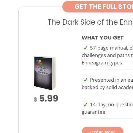
GET THE FULL STO
The Dark Side of the E
WHAT YOU GET
57-page manual, ex
challenges and paths t
Enneagram types.
Presented in an ea
backed by solid acade
5.99
$
14-day, no-questi
guarantee.
Order Now