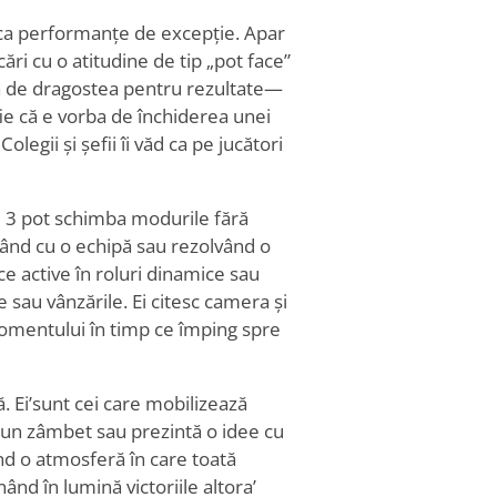
at ca performanțe de excepție. Apar
cări cu o atitudine de tip „pot face”
tă de dragostea pentru rezultate—
fie că e vorba de închiderea unei
legii și șefii îi văd ca pe jucători
le 3 pot schimba modurile fără
ând cu o echipă sau rezolvând o
ace active în roluri dinamice sau
 sau vânzările. Ei citesc camera și
momentului în timp ce împing spre
. Ei
’
sunt cei care mobilizează
 un zâmbet sau prezintă o idee cu
nd o atmosferă în care toată
ând în lumină victoriile altora
’