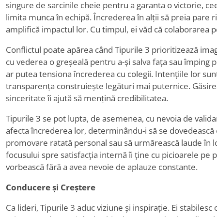
singure de sarcinile cheie pentru a garanta o victorie, c
limita munca în echipă. Încrederea în alții să preia pare r
amplifică impactul lor. Cu timpul, ei văd că colaborarea po
Conflictul poate apărea când Tipurile 3 prioritizează imagi
cu vederea o greșeală pentru a-și salva fața sau împing 
ar putea tensiona încrederea cu colegii. Intențiile lor sunt
transparența construiește legături mai puternice. Găsirea 
sinceritate îi ajută să mențină credibilitatea.
Tipurile 3 se pot lupta, de asemenea, cu nevoia de valida
afecta încrederea lor, determinându-i să se dovedească e
promovare ratată personal sau să urmărească laude în l
focusului spre satisfacția internă îi ține cu picioarele p
vorbească fără a avea nevoie de aplauze constante.
Conducere și Creștere
Ca lideri, Tipurile 3 aduc viziune și inspirație. Ei stabile