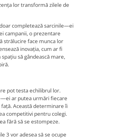
zența lor transformă zilele de
 doar completează sarcinile—ei
nei campanii, o prezentare
ă strălucire face munca lor
ensează inovația, cum ar fi
ră spațiu să gândească mare,
iră.
e pot testa echilibrul lor.
e—ei ar putea urmări fiecare
față. Această determinare îi
ea competitivi pentru colegi.
rea fără să se estompeze.
le 3 vor adesea să se ocupe