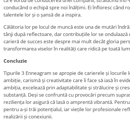
că e vorba de conducerea unei companii, strălucind într
conducând o echipă spre noi înălțimi. Ei înfloresc când r
talentele lor și o șansă de a inspira.
Călătoria lor pe locul de muncă este una de mutări îndrăzn
tânji după reflectoare, dar contribuțiile lor se ondulaază 
carieră de succes este despre mai mult decât gloria pe
transformarea viselor în realități care ridică pe toată lu
Concluzie
Tipurile 3 Enneagram se apropie de carierele și locuril
ambiție, carismă și creativitate care îi face să iasă în evid
ambiția, excelează prin adaptabilitate și strălucire și cre
substanță. Deși se confruntă cu provocări precum suprasol
reziliența lor asigură că lasă o amprentă vibrantă. Pentr
pentru a-și trăi potențialul, iar viețile lor profesionale r
realizării și conexiunii.