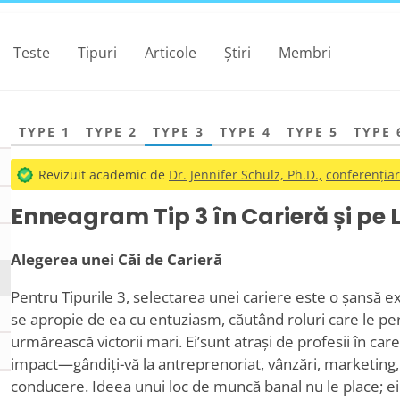
Teste
Tipuri
Articole
Știri
Membri
TYPE 1
TYPE 2
TYPE 3
TYPE 4
TYPE 5
TYPE 
Revizuit academic de
Dr. Jennifer Schulz, Ph.D.,
conferențiar
Enneagram Tip 3 în Carieră și pe
Alegerea unei Căi de Carieră
Pentru Tipurile 3, selectarea unei cariere este o șansă exci
se apropie de ea cu entuziasm, căutând roluri care le perm
urmărească victorii mari. Ei
’
sunt atrași de profesii în care
impact—gândiți-vă la antreprenoriat, vânzări, marketing,
conducere. Ideea unui loc de muncă banal nu le place; 