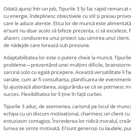
Odată ajunși într-un job, Tipurile 3 își fac rapid remarc
cu energie, îndeplinesc obiectivele cu stil și preiau provo
care le aduce atenție. Etica lor de muncă este alimenta
ei
’
sunt nu doar acolo să bifeze prezența, ci să exceleze, 
afaceri, conducerea unui proiect sau uimirea unui client. Co
de nădejde care livrează sub presiune.
Adaptabilitatea lor este o putere cheie la muncă. Tipuri
probleme—prezentând unei mulțimi dificile, brainstorm
sarcină solo cu egală pricepere. Această versatilitate îi f
variate, cum ar fi consultanța, planificarea de evenimente
își ajustează abordarea, asigurându-se că se potrivesc 
succes. Flexibilitatea lor îi ține în față curbei.
Tipurile 3 aduc, de asemenea, carismă pe locul de muncă
echipa cu un discurs motivațional, charmesc un client cu
entuziasm contagios. Încrederea lor ridică moralul, creâ
lumea se simte motivată. Ei
’
sunt generoși cu laudele, pun