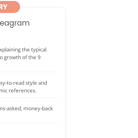
RY
nneagram
plaining the typical
o growth of the 9
sy-to-read style and
mic references.
ons-asked, money-back