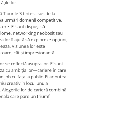
țile lor.
Tipurile 3 țintesc sus de la
a urmări domenii competitive,
tere. Ei
’
sunt dispuși să
iplome, networking neobosit sau
 lor îi ajută să exploreze opțiuni,
zează. Viziunea lor este
oare, cât și impresionantă.
 se reflectă asupra lor. Ei
’
sunt
ază cu ambiția lor—cariere în care
n job cu fața la public. Ei ar putea
iu creativ în locul unuia
ții. Alegerile lor de carieră combină
ională care pare un triumf