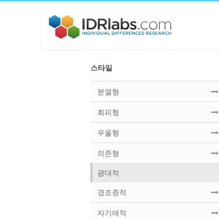
스타일
분열형
회피형
우울형
의존형
광대적
경조증적
자기애적