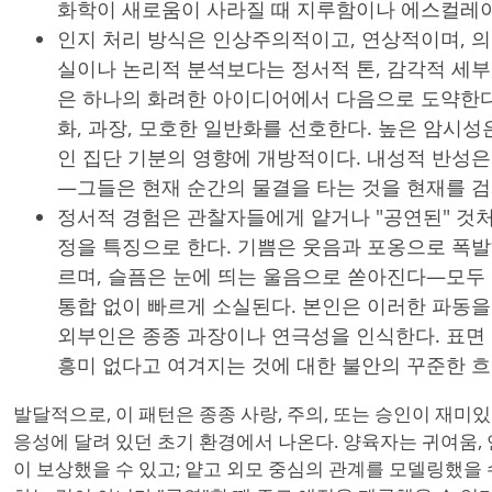
화학이 새로움이 사라질 때 지루함이나 에스컬레
인지 처리 방식은 인상주의적이고, 연상적이며, 의
실이나 논리적 분석보다는 정서적 톤, 감각적 세부
은 하나의 화려한 아이디어에서 다음으로 도약한다
화, 과장, 모호한 일반화를 선호한다. 높은 암시
인 집단 기분의 영향에 개방적이다. 내성적 반성
—그들은 현재 순간의 물결을 타는 것을 현재를 
정서적 경험은 관찰자들에게 얕거나 "공연된" 것
정을 특징으로 한다. 기쁨은 웃음과 포옹으로 폭발
르며, 슬픔은 눈에 띄는 울음으로 쏟아진다—모두
통합 없이 빠르게 소실된다. 본인은 이러한 파동
외부인은 종종 과장이나 연극성을 인식한다. 표면
흥미 없다고 여겨지는 것에 대한 불안의 꾸준한 흐
발달적으로, 이 패턴은 종종 사랑, 주의, 또는 승인이 재미있음
응성에 달려 있던 초기 환경에서 나온다. 양육자는 귀여움, 
이 보상했을 수 있고; 얕고 외모 중심의 관계를 모델링했을 