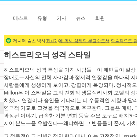
테스트
유형
기사
뉴스
회원
제니퍼 슐츠 박사
(Ph.D.)에 의해 심리학 부교수로서
학술적으로 
히스트리오닉 성격 스타일
히스트리오닉 성격 특성을 가진 사람들—이 패턴들이 일상
장애로—자신의 전체 자아감과 정서적 안정감을 하나의 지
사람들에게 생생하게 보이고, 강렬하게 욕망되며, 정서적으로 
Millon은 이 스타일을 그의 진화적 생물심리사회 모델의 성격에서
치했다. 연결이나 승인을 기다리는 더 수동적인 지향과 달리
연극적 기교로 그것을 적극적으로 추구한다. 그들은 매력, 극
과장된 이야기, 급속한 기분 변화 등을 주요 도구로 배치하여 
지어 분노—을 유발한다—왜냐하면 그 반응들이 존재, 가치
그 적응적이고 비병리적인 형태에서, 이는 고전적인 "spark p