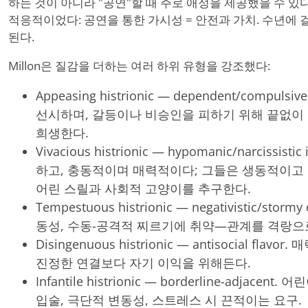
하는 것이 아니라 "공연"할 때 주로 애정을 제공했을 수 있
적응적이었다: 공연을 통한 가시성 = 안전과 가치. 수년에 
된다.
Millon은 질감을 더하는 여러 하위 유형을 강조했다:
Appeasing histrionic — dependent/compu
선시하며, 갈등이나 비승인을 피하기 위해 끝없이 
희생한다.
Vivacious histrionic — hypomanic/narcissi
하고, 충동적이며 매력적이다; 그들은 생동적이고
어린 스릴과 사회적 고양이를 추구한다.
Tempestuous histrionic — negativistic/st
동성, 수동-공격적 찌르기에 취약—관계를 격랑으
Disingenuous histrionic — antisocial f
진정한 연결보다 자기 이익을 위해든다.
Infantile histrionic — borderline-adjac
입술, 극단적 변동성, 스트레스 시 끈적이는 요구.