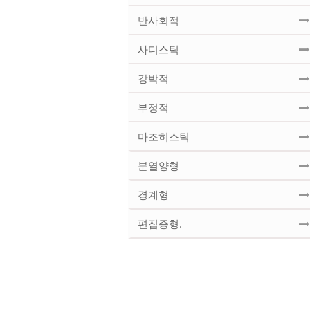
반사회적
사디스틱
강박적
부정적
마조히스틱
분열양형
경계형
편집증형.