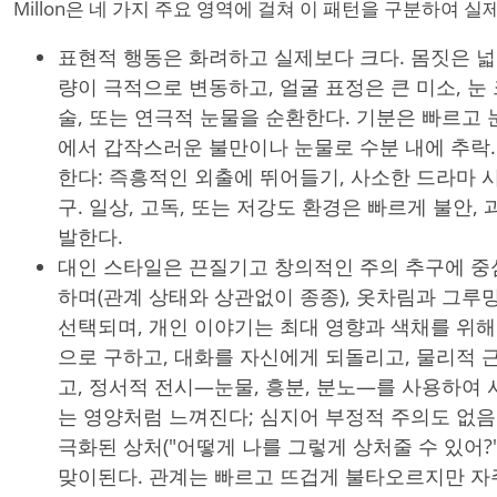
Millon은 네 가지 주요 영역에 걸쳐 이 패턴을 구분하여 실
표현적 행동은 화려하고 실제보다 크다. 몸짓은 넓
량이 극적으로 변동하고, 얼굴 표정은 큰 미소, 눈
술, 또는 연극적 눈물을 순환한다. 기분은 빠르고
에서 갑작스러운 불만이나 눈물로 수분 내에 추락
한다: 즉흥적인 외출에 뛰어들기, 사소한 드라마 
구. 일상, 고독, 또는 저강도 환경은 빠르게 불안,
발한다.
대인 스타일은 끈질기고 창의적인 주의 추구에 중
하며(관계 상태와 상관없이 종종), 옷차림과 그루
선택되며, 개인 이야기는 최대 영향과 색채를 위해
으로 구하고, 대화를 자신에게 되돌리고, 물리적 
고, 정서적 전시—눈물, 흥분, 분노—를 사용하여
는 영양처럼 느껴진다; 심지어 부정적 주의도 없음
극화된 상처("어떻게 나를 그렇게 상처줄 수 있어?
맞이된다. 관계는 빠르고 뜨겁게 불타오르지만 자