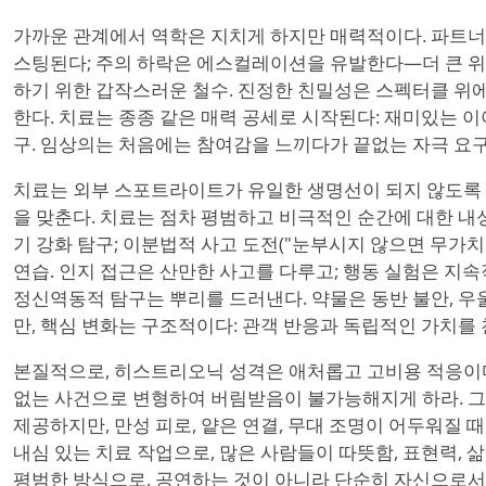
가까운 관계에서 역학은 지치게 하지만 매력적이다. 파트너는
스팅된다; 주의 하락은 에스컬레이션을 유발한다—더 큰 위기
하기 위한 갑작스러운 철수. 진정한 친밀성은 스펙터클 위
한다. 치료는 종종 같은 매력 공세로 시작된다: 재미있는 이
구. 임상의는 처음에는 참여감을 느끼다가 끝없는 자극 요구
치료는 외부 스포트라이트가 유일한 생명선이 되지 않도록 
을 맞춘다. 치료는 점차 평범하고 비극적인 순간에 대한 내성
기 강화 탐구; 이분법적 사고 도전("눈부시지 않으면 무가치"
연습. 인지 접근은 산만한 사고를 다루고; 행동 실험은 지
정신역동적 탐구는 뿌리를 드러낸다. 약물은 동반 불안, 우
만, 핵심 변화는 구조적이다: 관객 반응과 독립적인 가치를 
본질적으로, 히스트리오닉 성격은 애처롭고 고비용 적응이다:
없는 사건으로 변형하여 버림받음이 불가능해지게 하라. 그
제공하지만, 만성 피로, 얕은 연결, 무대 조명이 어두워질 
내심 있는 치료 작업으로, 많은 사람들이 따뜻함, 표현력,
평범한 방식으로, 공연하는 것이 아니라 단순히 자신으로