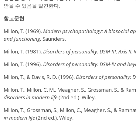
받을 수 있음을 발견한다.
참고문헌
Millon, T. (1969).
Modern psychopathology: A biosocial ap
and functioning.
Saunders.
Millon, T. (1981).
Disorders of personality: DSM-III, Axis II.
W
Millon, T. (1996).
Disorders of personality: DSM-IV and be
Millon, T., & Davis, R. D. (1996).
Disorders of personality:
Millon, T., Millon, C. M., Meagher, S., Grossman, S., & Ra
disorders in modern life
(2nd ed.). Wiley.
Millon, T., Grossman, S., Millon, C., Meagher, S., & Ramna
in modern life
(2nd ed.). Wiley.