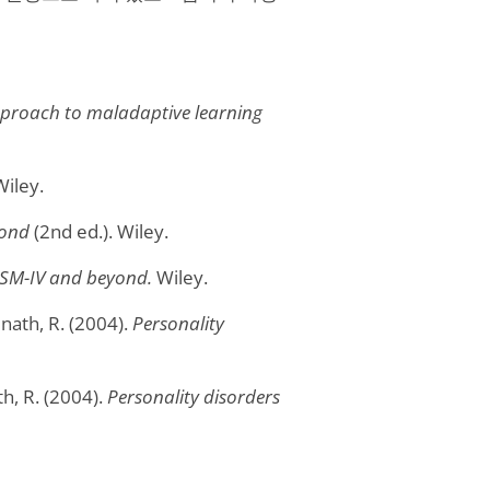
proach to maladaptive learning
iley.
yond
(2nd ed.). Wiley.
 DSM-IV and beyond.
Wiley.
mnath, R. (2004).
Personality
th, R. (2004).
Personality disorders