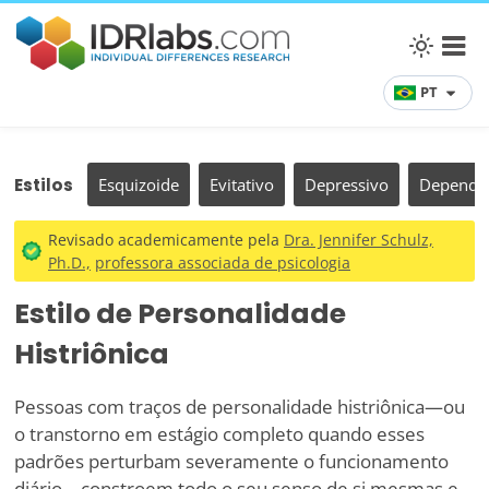
PT
Estilos
Esquizoide
Evitativo
Depressivo
Depende
Revisado academicamente pela
Dra. Jennifer Schulz,
Ph.D.,
professora associada de psicologia
Estilo de Personalidade
Histriônica
Pessoas com traços de personalidade histriônica—ou
o transtorno em estágio completo quando esses
padrões perturbam severamente o funcionamento
diário—constroem todo o seu senso de si mesmas e