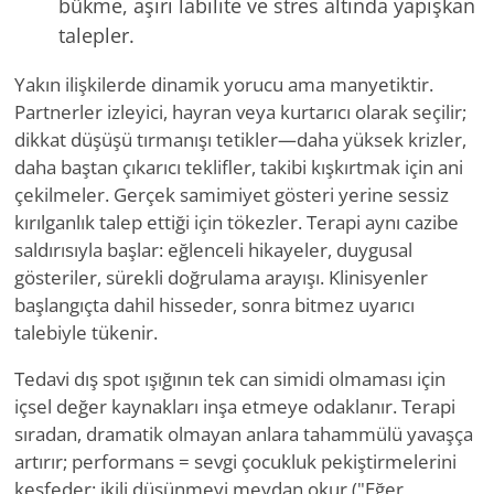
bükme, aşırı labilite ve stres altında yapışkan
talepler.
Yakın ilişkilerde dinamik yorucu ama manyetiktir.
Partnerler izleyici, hayran veya kurtarıcı olarak seçilir;
dikkat düşüşü tırmanışı tetikler—daha yüksek krizler,
daha baştan çıkarıcı teklifler, takibi kışkırtmak için ani
çekilmeler. Gerçek samimiyet gösteri yerine sessiz
kırılganlık talep ettiği için tökezler. Terapi aynı cazibe
saldırısıyla başlar: eğlenceli hikayeler, duygusal
gösteriler, sürekli doğrulama arayışı. Klinisyenler
başlangıçta dahil hisseder, sonra bitmez uyarıcı
talebiyle tükenir.
Tedavi dış spot ışığının tek can simidi olmaması için
içsel değer kaynakları inşa etmeye odaklanır. Terapi
sıradan, dramatik olmayan anlara tahammülü yavaşça
artırır; performans = sevgi çocukluk pekiştirmelerini
keşfeder; ikili düşünmeyi meydan okur ("Eğer