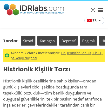
TR
Tarzlar
Şizoid
Kaçıngan
Depresif
Bağımlı
Hist
Akademik olarak incelenmiştir:
Dr. Jennifer Schulz, Ph.D.,
psikoloji doçenti
Histrionik Kişilik Tarzı
Histrionik kişilik özelliklerine sahip kişiler—oradan
günlük işlevleri ciddi şekilde bozduğunda tam
teşekküllü bozukluk—tüm benlik duygularını ve
duygusal güvenliklerini tek bir baskın hedef etrafında
inşa ederler: çevrelerindekiler tarafından canlı bir