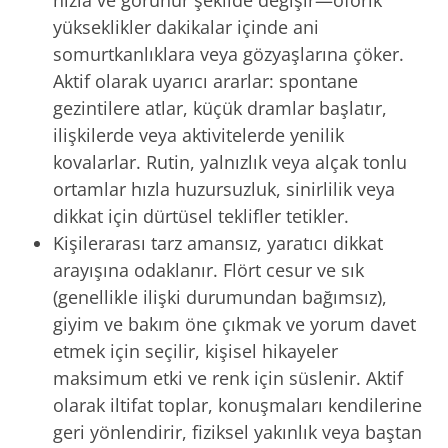
hızla ve görünür şekilde değişir—öforik
yükseklikler dakikalar içinde ani
somurtkanlıklara veya gözyaşlarına çöker.
Aktif olarak uyarıcı ararlar: spontane
gezintilere atlar, küçük dramlar başlatır,
ilişkilerde veya aktivitelerde yenilik
kovalarlar. Rutin, yalnızlık veya alçak tonlu
ortamlar hızla huzursuzluk, sinirlilik veya
dikkat için dürtüsel teklifler tetikler.
Kişilerarası tarz amansız, yaratıcı dikkat
arayışına odaklanır. Flört cesur ve sık
(genellikle ilişki durumundan bağımsız),
giyim ve bakım öne çıkmak ve yorum davet
etmek için seçilir, kişisel hikayeler
maksimum etki ve renk için süslenir. Aktif
olarak iltifat toplar, konuşmaları kendilerine
geri yönlendirir, fiziksel yakınlık veya baştan