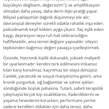
büyüleyici değilsem, değersizim"); ve amplifikasyon
olmadan daha yavaş, daha derin ilişki pratiği yapar.
Bilişsel yaklaşımlar dağınık düşünmeyi ele alır;
davranışsal deneyler sürekli odakla rahatlık inşa eder;
psikodinamik keşif kökleri açığa çıkarır. İlaç eşlik eden
kaygı, depresyon veya ruh hali istikrarsızlığını
hafifletebilir, ama temel değişim yapısaldır: izleyici
tepkisinden bağımsız değeri yavaşça içselleştirmek.
Özünde, histrionik kişilik dokunaklı, yüksek maliyetli
bir uyarlanmadır: kendini terk edilmesini imkansız
kılan karşı konulmaz, kaçırılmaz bir olaya dönüştür.
Canlılık, yaratıcılık ve sosyal manyetizma getirir, ama
kronik yorgunluk, sığ bağlantılar ve sahne ışıkları
söndüğünde boşluk pahasına. Tutarlı, sabırlı terapötik
çalışmayla birçok kişi sıcaklıklarını, ifadeciliklerini ve
yaşama heveslerini korurken, performans yerine
sadece kendileri oldukları için daha sessiz, daha