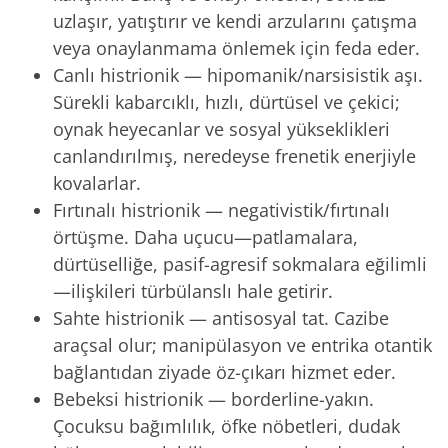
uzlaşır, yatıştırır ve kendi arzularını çatışma
veya onaylanmama önlemek için feda eder.
Canlı histrionik — hipomanik/narsisistik aşı.
Sürekli kabarcıklı, hızlı, dürtüsel ve çekici;
oynak heyecanlar ve sosyal yükseklikleri
canlandırılmış, neredeyse frenetik enerjiyle
kovalarlar.
Fırtınalı histrionik — negativistik/fırtınalı
örtüşme. Daha uçucu—patlamalara,
dürtüselliğe, pasif-agresif sokmalara eğilimli
—ilişkileri türbülanslı hale getirir.
Sahte histrionik — antisosyal tat. Cazibe
araçsal olur; manipülasyon ve entrika otantik
bağlantıdan ziyade öz-çıkarı hizmet eder.
Bebeksi histrionik — borderline-yakın.
Çocuksu bağımlılık, öfke nöbetleri, dudak