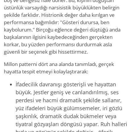
boş ve dengesiz hale döner. Bu, kişinin doğuştan
üstünlük varsaydığı narsisistik büyüklükten belirgin
şekilde farklıdır. Histrionik değer daha kırılgan ve
performansa bağımlıdır: "Gösteri durursa, ben
kaybolurum." Birçoğu eğlence değeri düştüğü anda
başkalarının ilgisini kaybedeceğinden gerçekten
korkar, bu yüzden performansı durdurmak asla
güvenli bir seçenek gibi hissettirmez.
Millon patterni dört ana alanda tanımladı, gerçek
hayatta tespit etmeyi kolaylaştırarak:
İfadecilik davranışı gösterişli ve hayattan
büyük. Jestler geniş ve canlandırılmış, ses
perdesi ve hacmi dramatik şekilde sallanır,
yüz ifadeleri büyük gülümsemeler, iri gözlü
şaşkınlık, dramatik dudak bükmeler veya
tiyatral gözyaşları döngüsü yapar. Ruh halleri