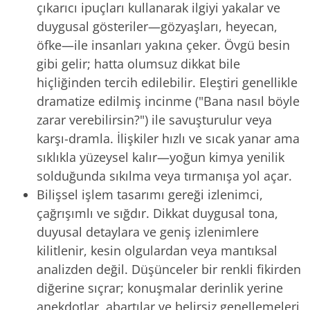
çıkarıcı ipuçları kullanarak ilgiyi yakalar ve
duygusal gösteriler—gözyaşları, heyecan,
öfke—ile insanları yakına çeker. Övgü besin
gibi gelir; hatta olumsuz dikkat bile
hiçliğinden tercih edilebilir. Eleştiri genellikle
dramatize edilmiş incinme ("Bana nasıl böyle
zarar verebilirsin?") ile savuşturulur veya
karşı-dramla. İlişkiler hızlı ve sıcak yanar ama
sıklıkla yüzeysel kalır—yoğun kimya yenilik
solduğunda sıkılma veya tırmanışa yol açar.
Bilişsel işlem tasarımı gereği izlenimci,
çağrışımlı ve sığdır. Dikkat duygusal tona,
duyusal detaylara ve geniş izlenimlere
kilitlenir, kesin olgulardan veya mantıksal
analizden değil. Düşünceler bir renkli fikirden
diğerine sıçrar; konuşmalar derinlik yerine
anekdotlar, abartılar ve belirsiz genellemeleri