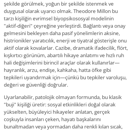
şekilde görülmek, yoğun bir şekilde istenmek ve
duygusal olarak uyarıcı olmak. Theodore Millon bu
tarzı kişiliğin evrimsel biyopsikososyal modelinin
"aktif-diğeri" çeyreğine yerleştirdi. Bağlantı veya onay
gelmesini bekleyen daha pasif yönelimlerin aksine,
histrionikler yaratıcılık, enerji ve tiyatral gösterişle onu
aktif olarak kovalarlar. Cazibe, dramatik ifadecilik, flört,
kışkırtıcı görünüm, abartılı hikaye anlatımı ve hızlı ruh
hali değişimlerini birincil araçlar olarak kullanırlar—
hayranlık, arzu, endişe, kahkaha, hatta öfke gibi
tepkileri uyandırmak için—çünkü bu tepkiler varoluşu,
değeri ve güvenliği doğrular.
Uyarlanabilir, patolojik olmayan formunda, bu klasik
"buji" kişiliği üretir: sosyal etkinlikleri doğal olarak
yükselten, büyüleyici hikayeler anlatan, gerçek
coşkuyla insanları çeken, hayatı başkalarını
bunaltmadan veya yormadan daha renkli kılan sıcak,