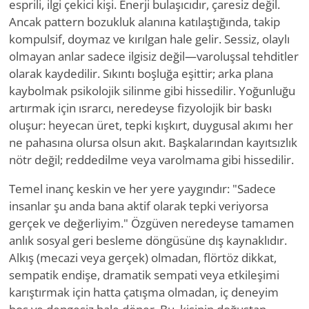
esprili, ilgi çekici kişi. Enerji bulaşıcıdır, çaresiz değil.
Ancak pattern bozukluk alanına katılaştığında, takip
kompulsif, doymaz ve kırılgan hale gelir. Sessiz, olaylı
olmayan anlar sadece ilgisiz değil—varoluşsal tehditler
olarak kaydedilir. Sıkıntı boşluğa eşittir; arka plana
kaybolmak psikolojik silinme gibi hissedilir. Yoğunluğu
artırmak için ısrarcı, neredeyse fizyolojik bir baskı
oluşur: heyecan üret, tepki kışkırt, duygusal akımı her
ne pahasına olursa olsun akıt. Başkalarından kayıtsızlık
nötr değil; reddedilme veya varolmama gibi hissedilir.
Temel inanç keskin ve her yere yaygındır: "Sadece
insanlar şu anda bana aktif olarak tepki veriyorsa
gerçek ve değerliyim." Özgüven neredeyse tamamen
anlık sosyal geri besleme döngüsüne dış kaynaklıdır.
Alkış (mecazi veya gerçek) olmadan, flörtöz dikkat,
sempatik endişe, dramatik sempati veya etkileşimi
karıştırmak için hatta çatışma olmadan, iç deneyim