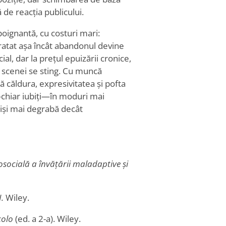
 de reacția publicului.
poignantă, cu costuri mari:
 ratat așa încât abandonul devine
al, dar la prețul epuizării cronice,
le scenei se sting. Cu muncă
 căldura, expresivitatea și pofta
n—chiar iubiți—în moduri mai
nșiși mai degrabă decât
ocială a învățării maladaptive și
I.
Wiley.
colo
(ed. a 2-a). Wiley.