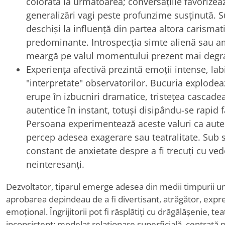
colorată la următoarea; conversațiile favorizea
generalizări vagi peste profunzime susținută. Sug
deschiși la influență din partea altora carismati
predominante. Introspecția simte alienă sau 
meargă pe valul momentului prezent mai degra
Experiența afectivă prezintă emoții intense, lab
"interpretate" observatorilor. Bucuria explodează
erupe în izbucniri dramatice, tristețea cascade
autentice în instant, totuși disipându-se rapid 
Persoana experimentează aceste valuri ca autent
percep adesea exagerare sau teatralitate. Sub 
constant de anxietate despre a fi trecuți cu ved
neinteresanți.
Dezvoltator, tiparul emerge adesea din medii timpurii u
aprobarea depindeau de a fi divertisant, atrăgător, expre
emoțional. Îngrijitorii pot fi răsplătiți cu drăgălășenie, tea
inconsistent; modelat relaționare superficială, centrată p