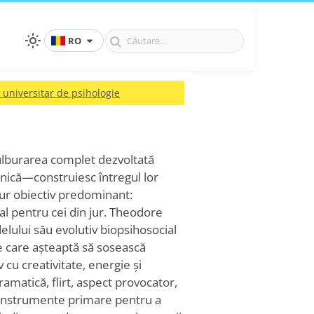
RO
 universitar de psihologie
ulburarea complet dezvoltată
lnică—construiesc întregul lor
ngur obiectiv predominant:
al pentru cei din jur. Theodore
delului său evolutiv biopsihosocial
ve care așteaptă să sosească
cu creativitate, energie și
ramatică, flirt, aspect provocator,
a instrumente primare pentru a