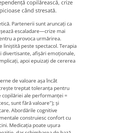
Dependență copilărească, crize
lipicioase când stresată.
tică. Partenerii sunt aruncați ca
lanșează escaladare—crize mai
entru a provoca urmărirea.
 liniștită peste spectacol. Terapia
divertisante, afișări emoționale,
 implicați, apoi epuizați de cererea
erne de valoare așa încât
 crește treptat toleranța pentru
 copilăriei ale performanței =
sc, sunt fără valoare"); și
care. Abordările cognitive
mentale construiesc confort cu
ini. Medicația poate ușura
poziție, dar schimbarea de bază