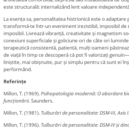
este structurală: internalizând lent valoare independentă
La esența sa, personalitatea histrionică este o adaptare 
transformă-te într-un eveniment irezistibil, imposibil de
imposibil. Livrează vibranță, creativitate și magnetism soci
conexiuni superficiale și goliciune ori de câte ori lumini
terapeutică consistentă, patientă, mulți oameni păstrează
de viață în timp ce descoperă că pot fi valorizați genui
liniștite, mai obișnuite, pur și simplu pentru că sunt ei î
performând.
Referințe
Millon, T. (1969).
Psihopatologia modernă: O abordare bios
funcționării.
Saunders.
Millon, T. (1981).
Tulburări de personalitate: DSM-III, Axis I
Millon, T. (1996).
Tulburări de personalitate: DSM-IV și din