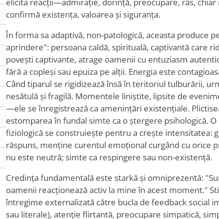
elicita reacții—admirație, dorință, preocupare, râs, chia
confirmă existența, valoarea și siguranța.
În forma sa adaptivă, non-patologică, aceasta produce pe
aprindere": persoana caldă, spirituală, captivantă care rid
povești captivante, atrage oamenii cu entuziasm autentic 
fără a copleși sau epuiza pe alții. Energia este contagio
Când tiparul se rigidizează însă în teritoriul tulburării, 
nesătulă și fragilă. Momentele liniștite, lipsite de even
—ele se înregistrează ca amenințări existențiale. Plictis
estomparea în fundal simte ca o ștergere psihologică. O
fiziologică se construiește pentru a crește intensitatea:
răspuns, menține curentul emoțional curgând cu orice pre
nu este neutră; simte ca respingere sau non-existență.
Credința fundamentală este starkă și omniprezentă: "Sun
oamenii reacționează activ la mine în acest moment." St
întregime externalizată către bucla de feedback social i
sau literale), atenție flirtantă, preocupare simpatică, sim