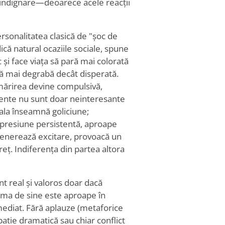
r indignare—deoarece acele reacții
rsonalitatea clasică de "șoc de
ică natural ocaziile sociale, spune
și face viața să pară mai colorată
asă mai degrabă decât disperată.
urmărirea devine compulsivă,
imente nu sunt doar neinteresante
eala înseamnă goliciune;
 presiune persistentă, aproape
 generează excitare, provoacă un
ț. Indiferența din partea altora
t real și valoros doar dacă
ima de sine este aproape în
mediat. Fără aplauze (metaforice
patie dramatică sau chiar conflict