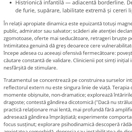
Histrionică infantilă — adiacentă borderline. 
de furie, supărare, labilitate extremă și cereri 
În relații apropiate dinamica este epuizantă totuși magne
public, admirator sau salvator; scăderi ale atenției dec
zgomotoase, oferte mai seducătoare, retrageri bruște p
Intimitatea genuină dă greș deoarece cere vulnerabilitate
începe adesea cu aceeași ofensivă fermecătoare: povești 
căutare constantă de validare. Clinicienii pot simți inițial
nesfârșită de stimulare.
Tratamentul se concentrează pe construirea surselor int
reflectorul extern nu este singura linie de viață. Terapia
momente obișnuite, non-dramatice; explorează întăririle
dragoste; contestă gândirea dicotomică ("Dacă nu străluce
practică relaționare mai lentă, mai profundă fără amplifi
adresează gândirea împrăștiată; experimente comporta
focus susținut; explorare psihodinamică descoperă rădăc
anxietatea comorbidă, depresia sau instabilitatea de dis