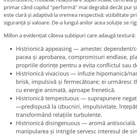
primar când copilul "performă" mai degrabă decât pur și s
este clară și adaptivă la vremea respectivă: vizibilitate
siguranță și valoare. De-a lungul anilor acea soluție se rig
Millon a evidențiat câteva subtipuri care adaugă textură:
Histrionică appeasing — amestec dependent/com
pacea și aprobarea, compromisuri endlase, pla
propriile dorințe pentru a evita conflictul sau 
Histrionică vivacious — infuzie hipomanică/na
brisk, impulsivă și fermecătoare; ei urmăresc th
cu energie animată, aproape frenetică.
Histrionică tempestuous — suprapunere negativ
—predispusă la izbucniri, impulsivitate, înțepă
transformând relațiile turbulente.
Histrionică disingenuous — aromă antisocială.
manipularea și intrigile servesc interesul de s