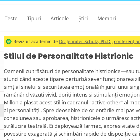
Teste
Tipuri
Articole
Știri
Membri
Revizuit academic de
Dr. Jennifer Schulz, Ph.D.,
conferențiar
Stilul de Personalitate Histrionic
Oamenii cu trăsături de personalitate histrionice—sau t
atunci când aceste tipare perturbă sever funcționarea zi
simț al sinelui și securitatea emoțională în jurul unui si
rămânând văzuți vivid, doriți intens și stimulanți emoțion
Millon a plasat acest stil în cadranul "active-other" al mo
al personalității. Spre deosebire de orientările mai pasi
conexiunea sau aprobarea, histrionicele o urmăresc activ 
strălucire teatrală. Ei deployează farmec, expresivitate d
povestire exagerată și schimbări rapide de dispoziție c