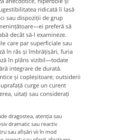
ză anecdotice, hiperbole și
estibilitatea ridicată îi lasă
ci sau dispoziții de grup
amenințătoare—ei preferă să
bă decât să-l examineze.
ile care par superficiale sau
 în râs și îmbrățișări, furia
ază în plâns vizibil—todate
fără integrare de durată.
ice și copleșitoare; outsiderii
suprafață curge un curent
erea, uitați sau considerați
nde dragostea, atenția sau
siv dramatic sau reactiv
tru sau afișări vii în mod
e aspect; sau oferit afecțiune