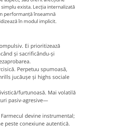
implu exista. Lecția internalizată
 prin performanță înseamnă
idizează în modul implicit.
pulsiv. Ei prioritizează
când și sacrificându-și
dezaprobarea.
rcisică. Perpetuu spumoasă,
rills jucăușe și highs sociale
istică/furtunoasă. Mai volatilă
turi pasiv-agresive—
 Farmecul devine instrumental;
ine peste conexiune autentică.