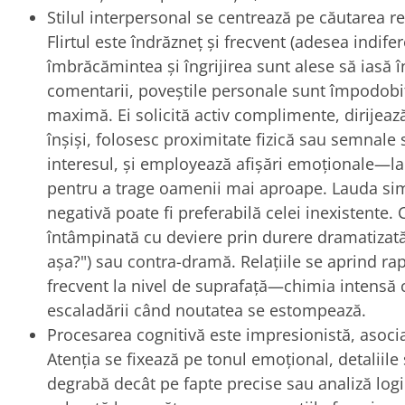
Stilul interpersonal se centrează pe căutarea rel
Flirtul este îndrăzneț și frecvent (adesea indifere
îmbrăcămintea și îngrijirea sunt alese să iasă în
comentarii, poveștile personale sunt împodobi
maximă. Ei solicită activ complimente, dirijează
înșiși, folosesc proximitate fizică sau semnale
interesul, și employează afișări emoționale—la
pentru a trage oamenii mai aproape. Lauda simt
negativă poate fi preferabilă celei inexistente. 
întâmpinată cu deviere prin durere dramatizată
așa?") sau contra-dramă. Relațiile se aprind rap
frecvent la nivel de suprafață—chimia intensă c
escaladării când noutatea se estompează.
Procesarea cognitivă este impresionistă, asociat
Atenția se fixează pe tonul emoțional, detaliile 
degrabă decât pe fapte precise sau analiză logi