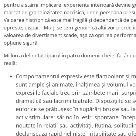
pentru a stârni implicare, experiența interioară devine go
marcat de grandiozitatea narcisică, unde persoana pres
Valoarea histrionică este mai fragilă și dependentă de p
oprește, dispar." Mulți se tem genuin că alții vor pierde 
valoarea de divertisment scade, așa că oprirea performa
opțiune sigură.
Millon a delimitat tiparul în patru domenii cheie, făcându
reală:
Comportamentul expresiv este flamboiant și ma
sunt ample și animate, înălțimea și volumul vo
expresiile faciale trec prin zâmbete mari, surpr
dramatică sau lacrimi teatrale. Dispozițiile se 
euforice se prăbușesc în supărări bruște sau la
activ stimulare: sărind în ieșiri spontane, în
noutate în relații sau activități. Rutina, solitu
declanșează rapid neliniște, iritabilitate sau of