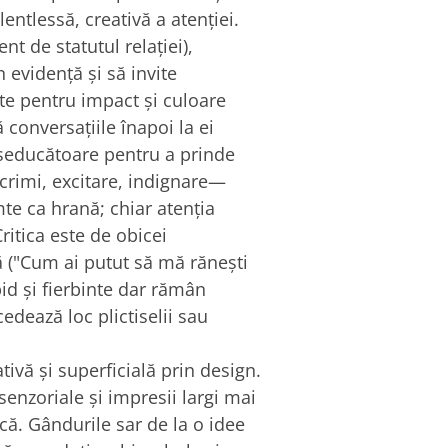
entlessă, creativă a atenției.
nt de statutul relației),
 evidență și să invite
te pentru impact și culoare
 conversațiile înapoi la ei
 seducătoare pentru a prinde
crimi, excitare, indignare—
e ca hrană; chiar atenția
Critica este de obicei
 ("Cum ai putut să mă rănești
id și fierbinte dar rămân
edează loc plictiselii sau
ivă și superficială prin design.
senzoriale și impresii largi mai
că. Gândurile sar de la o idee