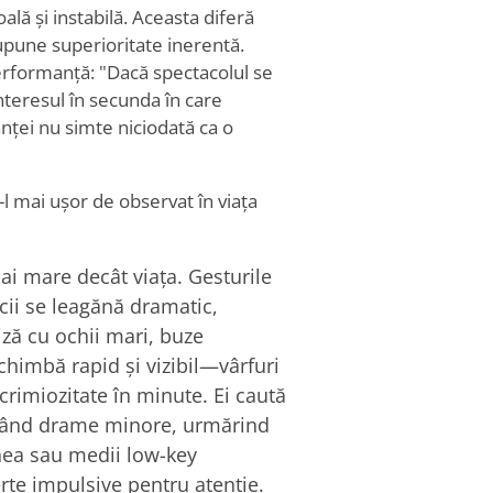
ală și instabilă. Aceasta diferă
upune superioritate inerentă.
erformanță: "Dacă spectacolul se
interesul în secunda în care
nței nu simte niciodată ca o
-l mai ușor de observat în viața
i mare decât viața. Gesturile
cii se leagănă dramatic,
iză cu ochii mari, buze
schimbă rapid și vizibil—vârfuri
crimiozitate în minute. Ei caută
cepând drame minore, urmărind
dinea sau medii low-key
erte impulsive pentru atenție.