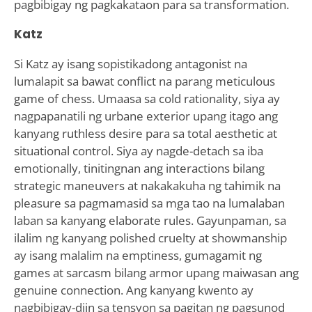
pagbibigay ng pagkakataon para sa transformation.
Katz
Si Katz ay isang sopistikadong antagonist na
lumalapit sa bawat conflict na parang meticulous
game of chess. Umaasa sa cold rationality, siya ay
nagpapanatili ng urbane exterior upang itago ang
kanyang ruthless desire para sa total aesthetic at
situational control. Siya ay nagde-detach sa iba
emotionally, tinitingnan ang interactions bilang
strategic maneuvers at nakakakuha ng tahimik na
pleasure sa pagmamasid sa mga tao na lumalaban
laban sa kanyang elaborate rules. Gayunpaman, sa
ilalim ng kanyang polished cruelty at showmanship
ay isang malalim na emptiness, gumagamit ng
games at sarcasm bilang armor upang maiwasan ang
genuine connection. Ang kanyang kwento ay
nagbibigay-diin sa tensyon sa pagitan ng pagsunod