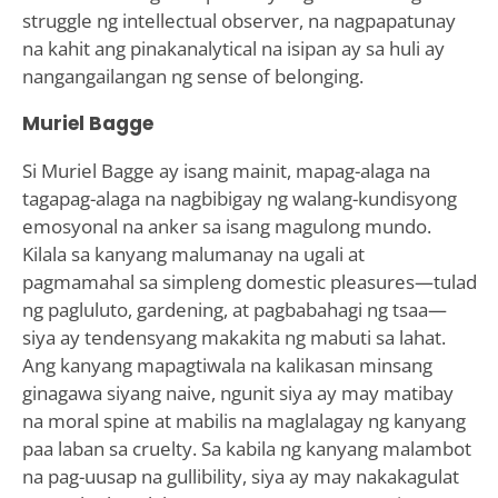
struggle ng intellectual observer, na nagpapatunay
na kahit ang pinakanalytical na isipan ay sa huli ay
nangangailangan ng sense of belonging.
Muriel Bagge
Si Muriel Bagge ay isang mainit, mapag-alaga na
tagapag-alaga na nagbibigay ng walang-kundisyong
emosyonal na anker sa isang magulong mundo.
Kilala sa kanyang malumanay na ugali at
pagmamahal sa simpleng domestic pleasures—tulad
ng pagluluto, gardening, at pagbabahagi ng tsaa—
siya ay tendensyang makakita ng mabuti sa lahat.
Ang kanyang mapagtiwala na kalikasan minsang
ginagawa siyang naive, ngunit siya ay may matibay
na moral spine at mabilis na maglalagay ng kanyang
paa laban sa cruelty. Sa kabila ng kanyang malambot
na pag-uusap na gullibility, siya ay may nakakagulat