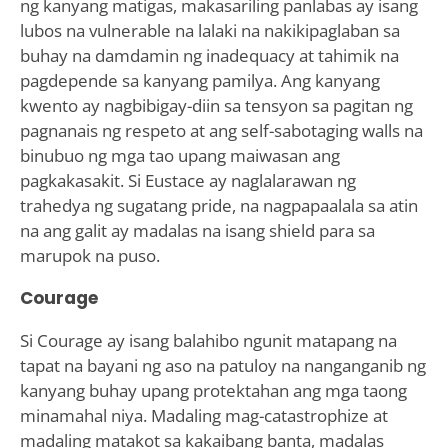
ng kanyang matigas, makasariling panlabas ay isang
lubos na vulnerable na lalaki na nakikipaglaban sa
buhay na damdamin ng inadequacy at tahimik na
pagdepende sa kanyang pamilya. Ang kanyang
kwento ay nagbibigay-diin sa tensyon sa pagitan ng
pagnanais ng respeto at ang self-sabotaging walls na
binubuo ng mga tao upang maiwasan ang
pagkakasakit. Si Eustace ay naglalarawan ng
trahedya ng sugatang pride, na nagpapaalala sa atin
na ang galit ay madalas na isang shield para sa
marupok na puso.
Courage
Si Courage ay isang balahibo ngunit matapang na
tapat na bayani ng aso na patuloy na nanganganib ng
kanyang buhay upang protektahan ang mga taong
minamahal niya. Madaling mag-catastrophize at
madaling matakot sa kakaibang banta, madalas