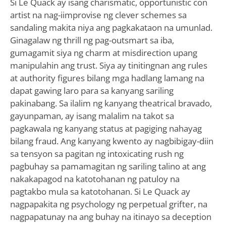
Si Le Quack ay isang charismatic, opportunistic con
artist na nag-iimprovise ng clever schemes sa
sandaling makita niya ang pagkakataon na umunlad.
Ginagalaw ng thrill ng pag-outsmart sa iba,
gumagamit siya ng charm at misdirection upang
manipulahin ang trust. Siya ay tinitingnan ang rules
at authority figures bilang mga hadlang lamang na
dapat gawing laro para sa kanyang sariling
pakinabang. Sa ilalim ng kanyang theatrical bravado,
gayunpaman, ay isang malalim na takot sa
pagkawala ng kanyang status at pagiging nahayag
bilang fraud. Ang kanyang kwento ay nagbibigay-diin
sa tensyon sa pagitan ng intoxicating rush ng
pagbuhay sa pamamagitan ng sariling talino at ang
nakakapagod na katotohanan ng patuloy na
pagtakbo mula sa katotohanan. Si Le Quack ay
nagpapakita ng psychology ng perpetual grifter, na
nagpapatunay na ang buhay na itinayo sa deception