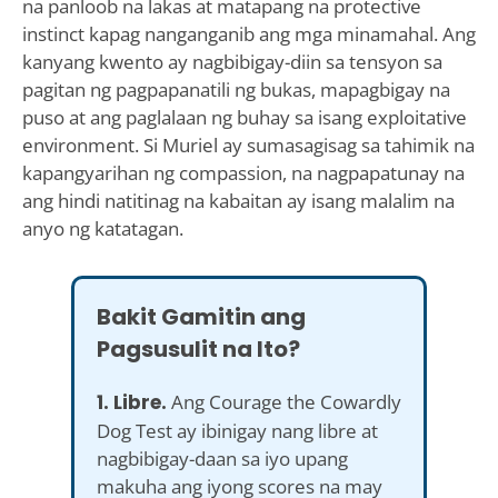
na panloob na lakas at matapang na protective
instinct kapag nanganganib ang mga minamahal. Ang
kanyang kwento ay nagbibigay-diin sa tensyon sa
pagitan ng pagpapanatili ng bukas, mapagbigay na
puso at ang paglalaan ng buhay sa isang exploitative
environment. Si Muriel ay sumasagisag sa tahimik na
kapangyarihan ng compassion, na nagpapatunay na
ang hindi natitinag na kabaitan ay isang malalim na
anyo ng katatagan.
Bakit Gamitin ang
Pagsusulit na Ito?
1. Libre.
Ang Courage the Cowardly
Dog Test ay ibinigay nang libre at
nagbibigay-daan sa iyo upang
makuha ang iyong scores na may