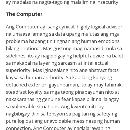
ay madalas na nagta-tago ng malalim na insecurity.
The Computer
Ang Computer ay isang cynical, highly logical advisor
na umaasa lamang sa data upang malutas ang mga
problema habang tinitingnan ang human emotions
bilang irrational. Mas gustong magmamasid mula sa
sidelines, ito ay nagbibigay ng helpful advice na balot
sa makapal na layer ng sarcasm at intellectual
superiority. Mas iginagalang nito ang abstract facts
kaysa sa human authority. Sa kabila ng kanyang
detached exterior, gayunpaman, ito ay may tahimik,
steadfast loyalty sa mga taong pinapayuhan nito at
nakakaranas ng genuine fear kapag pilit na ilalagay
sa vulnerable situations. Ang kwento nito ay
nagbibigay-diin sa tensyon sa pagitan ng safety ng
pure logic at ang unavoidable messiness ng human
connection. Ang Computer ay naglalarawan ng