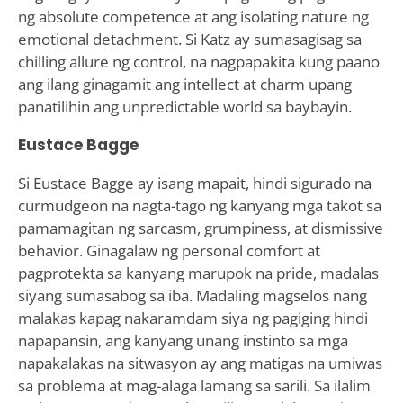
ng absolute competence at ang isolating nature ng
emotional detachment. Si Katz ay sumasagisag sa
chilling allure ng control, na nagpapakita kung paano
ang ilang ginagamit ang intellect at charm upang
panatilihin ang unpredictable world sa baybayin.
Eustace Bagge
Si Eustace Bagge ay isang mapait, hindi sigurado na
curmudgeon na nagta-tago ng kanyang mga takot sa
pamamagitan ng sarcasm, grumpiness, at dismissive
behavior. Ginagalaw ng personal comfort at
pagprotekta sa kanyang marupok na pride, madalas
siyang sumasabog sa iba. Madaling magselos nang
malakas kapag nakaramdam siya ng pagiging hindi
napapansin, ang kanyang unang instinto sa mga
napakalakas na sitwasyon ay ang matigas na umiwas
sa problema at mag-alaga lamang sa sarili. Sa ilalim