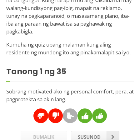
na bangungot. Kung harapin mo ang kakaiba na may
walang-kundisyong pag-ibig, mapait na reklamo,
tunay na pagkaparanoid, o masasamang plano, iba-
iba ang paraan ng bawat isa sa paghawak ng
pagkabigla.
Kumuha ng quiz upang malaman kung aling
residente ng mundong ito ang pinakamalapit sa iyo.
Tanong
1
ng 35
Sobrang motivated ako ng personal comfort, pera, at
pagprotekta sa akin lang.
BUMALIK
SUSUNOD