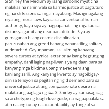
Si Shirley the Medium ay isang sardonic mystic na
malakas na naniniwala sa karmic justice at pagtuturo
ng harsh lessons sa mga mayabang. Mas iginagalang
niya ang moral laws kaysa sa conventional human
authority, kaya siya ay nagpapanatili ng mga tao sa
distansya gamit ang deadpan attitude. Siya ay
gumaganap bilang cosmic disciplinarian,
parurusahan ang greed habang nananatiling solitary
at detached. Gayunpaman, sa ilalim ng kanyang
severe curses at cynical exterior ay isang begrudging
empathy, dahil laging nag-iiwan siya ng daan para sa
kanyang mga biktima upang ma-redeem ang
kanilang sarili. Ang kanyang kwento ay nagbibigay-
diin sa tensyon sa pagitan ng rigid demand para sa
universal justice at ang compassionate desire na
makita ang paglago ng iba. Si Shirley ay sumasagisag
sa archetype ng tough-love guide, na nagpapaalala sa
atin na ang tunay na accountability ay tungkol sa