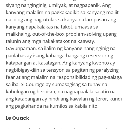
siyang nanginginig, umiiyak, at nagpapanik. Ang
kanyang malalim na pagkakadikit sa kanyang maliit
na bilog ang nagtutulak sa kanya na lampasan ang
kanyang napakalakas na takot, umaasa sa
malikhaing, out-of-the-box problem-solving upang
talunin ang mga nakakatakot na kaaway.
Gayunpaman, sa ilalim ng kanyang nanginginig na
panlabas ay isang kahanga-hangang reservoir ng
katapangan at katatagan. Ang kanyang kwento ay
nagbibigay-diin sa tensyon sa pagitan ng paralyzing
fear at ang malalim na responsibilidad ng pag-aalaga
sa iba. Si Courage ay sumasagisag sa tunay na
kahulugan ng heroism, na nagpapaalala sa atin na
ang katapangan ay hindi ang kawalan ng teror, kundi
ang pagkahanda na kumilos sa kabila nito.
Le Quack