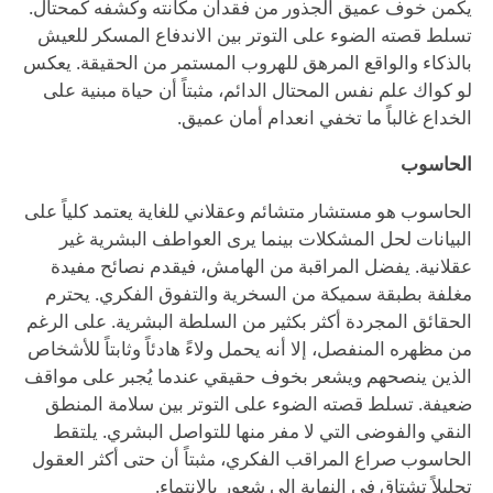
يكمن خوف عميق الجذور من فقدان مكانته وكشفه كمحتال.
تسلط قصته الضوء على التوتر بين الاندفاع المسكر للعيش
بالذكاء والواقع المرهق للهروب المستمر من الحقيقة. يعكس
لو كواك علم نفس المحتال الدائم، مثبتاً أن حياة مبنية على
الخداع غالباً ما تخفي انعدام أمان عميق.
الحاسوب
الحاسوب هو مستشار متشائم وعقلاني للغاية يعتمد كلياً على
البيانات لحل المشكلات بينما يرى العواطف البشرية غير
عقلانية. يفضل المراقبة من الهامش، فيقدم نصائح مفيدة
مغلفة بطبقة سميكة من السخرية والتفوق الفكري. يحترم
الحقائق المجردة أكثر بكثير من السلطة البشرية. على الرغم
من مظهره المنفصل، إلا أنه يحمل ولاءً هادئاً وثابتاً للأشخاص
الذين ينصحهم ويشعر بخوف حقيقي عندما يُجبر على مواقف
ضعيفة. تسلط قصته الضوء على التوتر بين سلامة المنطق
النقي والفوضى التي لا مفر منها للتواصل البشري. يلتقط
الحاسوب صراع المراقب الفكري، مثبتاً أن حتى أكثر العقول
تحليلاً تشتاق في النهاية إلى شعور بالانتماء.