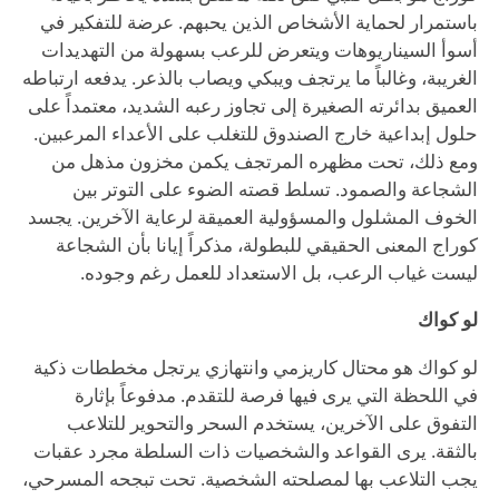
باستمرار لحماية الأشخاص الذين يحبهم. عرضة للتفكير في
أسوأ السيناريوهات ويتعرض للرعب بسهولة من التهديدات
الغريبة، وغالباً ما يرتجف ويبكي ويصاب بالذعر. يدفعه ارتباطه
العميق بدائرته الصغيرة إلى تجاوز رعبه الشديد، معتمداً على
حلول إبداعية خارج الصندوق للتغلب على الأعداء المرعبين.
ومع ذلك، تحت مظهره المرتجف يكمن مخزون مذهل من
الشجاعة والصمود. تسلط قصته الضوء على التوتر بين
الخوف المشلول والمسؤولية العميقة لرعاية الآخرين. يجسد
كوراج المعنى الحقيقي للبطولة، مذكراً إيانا بأن الشجاعة
ليست غياب الرعب، بل الاستعداد للعمل رغم وجوده.
لو كواك
لو كواك هو محتال كاريزمي وانتهازي يرتجل مخططات ذكية
في اللحظة التي يرى فيها فرصة للتقدم. مدفوعاً بإثارة
التفوق على الآخرين، يستخدم السحر والتحوير للتلاعب
بالثقة. يرى القواعد والشخصيات ذات السلطة مجرد عقبات
يجب التلاعب بها لمصلحته الشخصية. تحت تبجحه المسرحي،