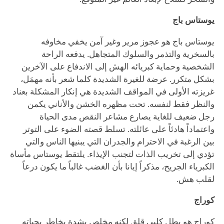
يوستاس باج
يوستاس باج هو عجوز مرير وغير آمن يخفي مخاوفه
بالسخرية والتذمر والسلوك المتجاهل. يدفعه الراحة
الشخصية وحماية كبريائه الهش إلى الاندفاع على الآخرين
بشكل متكرر. عرضة للغيرة الشديدة كلما شعر بأنه مهمَل،
غريزته الأولى في المواقف الشديدة هي إنكار المشكلة بعناد
والنظر فقط لنفسه. تحت مظهره الخشن والأناني يكمن
رجل ضعيف للغاية يصارع مشاعر النقص مدى الحياة
واعتماداً هادئاً على عائلته. تسلط قصته الضوء على التوتر
بين الرغبة في الاحترام والجدران التي يبنيها الناس والتي
تؤدي إلى تخريب الذات لتجنب الإيذاء. يلتقط يوستاس مأساة
الكبرياء الجريح، مذكراً إيانا بأن الغضب غالباً ما يكون درعاً
لقلب هش.
كوراج
كوراج هو بطل كلبي قلق لكنه مخلص بشدة يخاطر بحياته