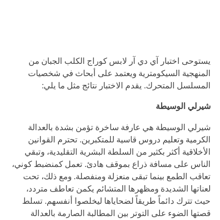
يستوحى اختبار آي دي آر لابس كوراج الكلب الجبان من
المنهجية السيكومترية ويعتمد على أبحاث في شخصيات
المسلسل المتحرك. يقدم الاختبار نتائج مثل ما يلي:
شيرلي الوسيطة
شيرلي الوسيطة هي عارفة ساخرة تؤمن بشدة بالعدالة
الكرمية وتعليم دروس قاسية للمتكبرين. تحترم القوانين
الأخلاقية أكثر بكثير من السلطة البشرية التقليدية، وتبقي
الناس على مسافة ذراع بموقف هادئ. تعمل كمنضبط كوني،
تعاقب الطمع بينما تبقى منعزلة ومنفصلة. ومع ذلك، تحت
لعناتها الشديدة ومظهرها المتشائم يكمن تعاطف متردد،
حيث تترك دائماً طريقاً لضحاياها ليخلصوا أنفسهم. تسلط
قصتها الضوء على التوتر بين المطالبة الصارمة بالعدالة