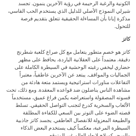
الكونية والرغبة الرحيمة في رؤية الآخرين ينمون. تجسد
شيرلي النموذج الأصلي للدليل الذي يستخدم الحب القاسي،
مذكرة إيانا بأن المساءلة الحقيقية تتعلق بتقديم فرصة
للتحول.
كاتز
كاتز هو خصم متطور يتعامل مع كل صراع كلعبة شطرنج
دقيقة. معتمداً على العقلانية الباردة، يحافظ على مظهر
حضاري ليخفي رغبته الوحشية في السيطرة الكاملة على
الجماليات والمواقف. يبتعد عن الآخرين عاطفياً، معتبراً
التفاعلات مناورات استراتيجية ويستمد متعة هادئة من
مشاهدة الناس يناضلون ضد قواعده المعقدة. ومع ذلك، تحت
قسوته المصقولة واستعراضه يكمن فراغ عميق، مستخدماً
الألعاب والسخرية كدرع لتجنب التواصل الحقيقي. تسلط
قصته الضوء على التوتر بين السعي للكفاءة المطلقة
والطبيعة المعزولة للانفصال العاطفي. يجسد كاتز جاذبية
السيطرة المرعبة، معكساً كيف يستخدم البعض الذكاء
والسحر كسلاح لإبعاد العالم غير المتوقع.