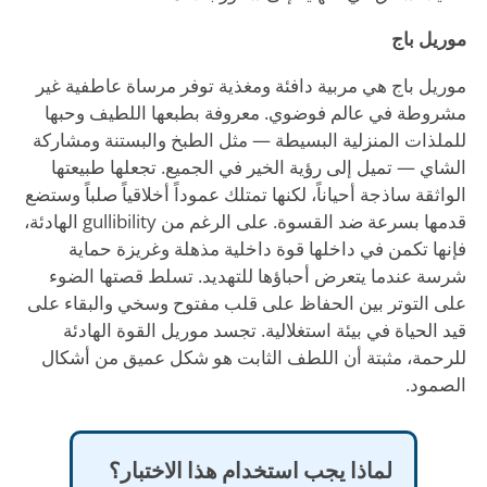
موريل باج
موريل باج هي مربية دافئة ومغذية توفر مرساة عاطفية غير
مشروطة في عالم فوضوي. معروفة بطبعها اللطيف وحبها
للملذات المنزلية البسيطة — مثل الطبخ والبستنة ومشاركة
الشاي — تميل إلى رؤية الخير في الجميع. تجعلها طبيعتها
الواثقة ساذجة أحياناً، لكنها تمتلك عموداً أخلاقياً صلباً وستضع
قدمها بسرعة ضد القسوة. على الرغم من gullibility الهادئة،
فإنها تكمن في داخلها قوة داخلية مذهلة وغريزة حماية
شرسة عندما يتعرض أحباؤها للتهديد. تسلط قصتها الضوء
على التوتر بين الحفاظ على قلب مفتوح وسخي والبقاء على
قيد الحياة في بيئة استغلالية. تجسد موريل القوة الهادئة
للرحمة، مثبتة أن اللطف الثابت هو شكل عميق من أشكال
الصمود.
لماذا يجب استخدام هذا الاختبار؟