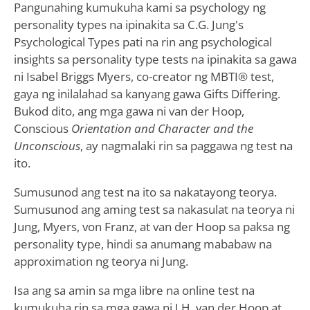
Pangunahing kumukuha kami sa psychology ng
personality types na ipinakita sa C.G. Jung's
Psychological Types pati na rin ang psychological
insights sa personality type tests na ipinakita sa gawa
ni Isabel Briggs Myers, co-creator ng MBTI® test,
gaya ng inilalahad sa kanyang gawa Gifts Differing.
Bukod dito, ang mga gawa ni van der Hoop,
Conscious
Orientation and Character and the
Unconscious
, ay nagmalaki rin sa paggawa ng test na
ito.
Sumusunod ang test na ito sa nakatayong teorya.
Sumusunod ang aming test sa nakasulat na teorya ni
Jung, Myers, von Franz, at van der Hoop sa paksa ng
personality type, hindi sa anumang mababaw na
approximation ng teorya ni Jung.
Isa ang sa amin sa mga libre na online test na
kumukuha rin sa mga gawa ni J.H. van der Hoop at