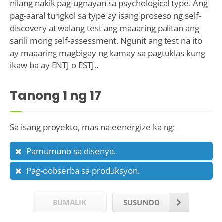
nilang nakikipag-ugnayan sa psychological type. Ang
pag-aaral tungkol sa type ay isang proseso ng self-
discovery at walang test ang maaaring palitan ang
sarili mong self-assessment. Ngunit ang test na ito
ay maaaring magbigay ng kamay sa pagtuklas kung
ikaw ba ay ENTJ o ESTJ..
Tanong
1
ng 17
Sa isang proyekto, mas na-eenergize ka ng:
Pamumuno sa disenyo.
Pag-oobserba sa produksyon.
BUMALIK
SUSUNOD