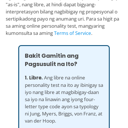
"as-is", nang libre, at hindi dapat bigyang-
interpretasyon bilang nagbibigay ng propesyonal o
sertipikadong payo ng anumang uri. Para sa higit pa
sa aming online personality test, mangyaring
kumonsulta sa aming
Terms of Service
.
Bakit Gamitin ang
Pagsusulit na Ito?
1. Libre.
Ang libre na online
personality test na ito ay ibinigay sa
iyo nang libre at magbibigay-daan
sa iyo na linawin ang iyong four-
letter type code ayon sa typology
ni Jung, Myers, Briggs, von Franz, at
van der Hoop.