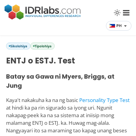
PH
Sikolohiya
Tipolohiya
ENTJ o ESTJ. Test
Batay sa Gawa ni Myers, Briggs, at
Jung
Kaya't nakakuha ka na ng basic
Personality Type Test
at hindi ka pa rin sigurado sa iyong uri. Ngunit
nakapag-peek ka na sa sistema at iniisip mong
malamang ENTJ o ESTJ. ka. Huwag mag-alala.
Nangyayari ito sa maraming tao kapag unang beses