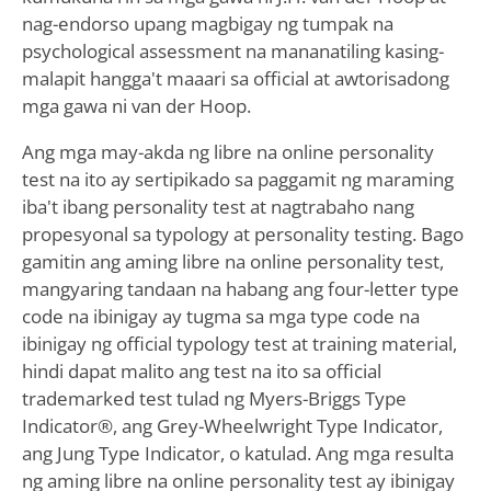
nag-endorso upang magbigay ng tumpak na
psychological assessment na mananatiling kasing-
malapit hangga't maaari sa official at awtorisadong
mga gawa ni van der Hoop.
Ang mga may-akda ng libre na online personality
test na ito ay sertipikado sa paggamit ng maraming
iba't ibang personality test at nagtrabaho nang
propesyonal sa typology at personality testing. Bago
gamitin ang aming libre na online personality test,
mangyaring tandaan na habang ang four-letter type
code na ibinigay ay tugma sa mga type code na
ibinigay ng official typology test at training material,
hindi dapat malito ang test na ito sa official
trademarked test tulad ng Myers-Briggs Type
Indicator®, ang Grey-Wheelwright Type Indicator,
ang Jung Type Indicator, o katulad. Ang mga resulta
ng aming libre na online personality test ay ibinigay