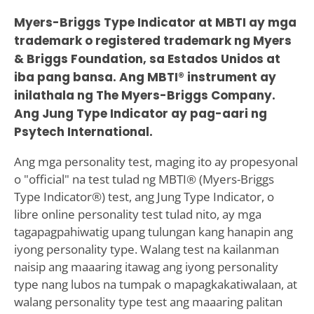
Myers-Briggs Type Indicator at MBTI ay mga
trademark o registered trademark ng Myers
& Briggs Foundation, sa Estados Unidos at
iba pang bansa. Ang MBTI® instrument ay
inilathala ng The Myers-Briggs Company.
Ang Jung Type Indicator ay pag-aari ng
Psytech International.
Ang mga personality test, maging ito ay propesyonal
o "official" na test tulad ng MBTI® (Myers-Briggs
Type Indicator®) test, ang Jung Type Indicator, o
libre online personality test tulad nito, ay mga
tagapagpahiwatig upang tulungan kang hanapin ang
iyong personality type. Walang test na kailanman
naisip ang maaaring itawag ang iyong personality
type nang lubos na tumpak o mapagkakatiwalaan, at
walang personality type test ang maaaring palitan