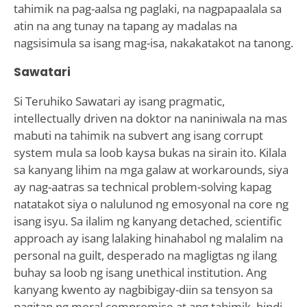
tahimik na pag-aalsa ng paglaki, na nagpapaalala sa
atin na ang tunay na tapang ay madalas na
nagsisimula sa isang mag-isa, nakakatakot na tanong.
Sawatari
Si Teruhiko Sawatari ay isang pragmatic,
intellectually driven na doktor na naniniwala na mas
mabuti na tahimik na subvert ang isang corrupt
system mula sa loob kaysa bukas na sirain ito. Kilala
sa kanyang lihim na mga galaw at workarounds, siya
ay nag-aatras sa technical problem-solving kapag
natatakot siya o nalulunod ng emosyonal na core ng
isang isyu. Sa ilalim ng kanyang detached, scientific
approach ay isang lalaking hinahabol ng malalim na
personal na guilt, desperado na magligtas ng ilang
buhay sa loob ng isang unethical institution. Ang
kanyang kwento ay nagbibigay-diin sa tensyon sa
pagitan ng moral compromise at ang tahimik, hindi