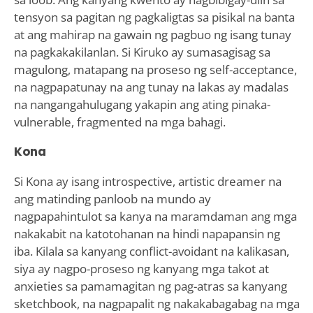
tensyon sa pagitan ng pagkaligtas sa pisikal na banta
at ang mahirap na gawain ng pagbuo ng isang tunay
na pagkakakilanlan. Si Kiruko ay sumasagisag sa
magulong, matapang na proseso ng self-acceptance,
na nagpapatunay na ang tunay na lakas ay madalas
na nangangahulugang yakapin ang ating pinaka-
vulnerable, fragmented na mga bahagi.
Kona
Si Kona ay isang introspective, artistic dreamer na
ang matinding panloob na mundo ay
nagpapahintulot sa kanya na maramdaman ang mga
nakakabit na katotohanan na hindi napapansin ng
iba. Kilala sa kanyang conflict-avoidant na kalikasan,
siya ay nagpo-proseso ng kanyang mga takot at
anxieties sa pamamagitan ng pag-atras sa kanyang
sketchbook, na nagpapalit ng nakakabagabag na mga