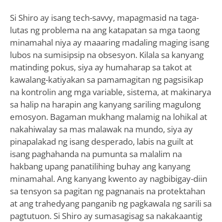
Si Shiro ay isang tech-savvy, mapagmasid na taga-
lutas ng problema na ang katapatan sa mga taong
minamahal niya ay maaaring madaling maging isang
lubos na sumisipsip na obsesyon. Kilala sa kanyang
matinding pokus, siya ay humaharap sa takot at
kawalang-katiyakan sa pamamagitan ng pagsisikap
na kontrolin ang mga variable, sistema, at makinarya
sa halip na harapin ang kanyang sariling magulong
emosyon. Bagaman mukhang malamig na lohikal at
nakahiwalay sa mas malawak na mundo, siya ay
pinapalakad ng isang desperado, labis na guilt at
isang paghahanda na pumunta sa malalim na
hakbang upang panatilihing buhay ang kanyang
minamahal. Ang kanyang kwento ay nagbibigay-diin
sa tensyon sa pagitan ng pagnanais na protektahan
at ang trahedyang panganib ng pagkawala ng sarili sa
pagtutuon. Si Shiro ay sumasagisag sa nakakaantig