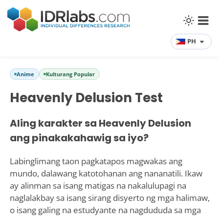
PH
Anime
Kulturang Popular
Heavenly Delusion Test
Aling karakter sa Heavenly Delusion
ang pinakakahawig sa iyo?
Labinglimang taon pagkatapos magwakas ang
mundo, dalawang katotohanan ang nananatili. Ikaw
ay alinman sa isang matigas na nakalulupagi na
naglalakbay sa isang sirang disyerto ng mga halimaw,
o isang galing na estudyante na nagdududa sa mga