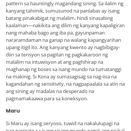
pattern sa hauntingly magandang sining. Sa ilalim ng
kanyang tahimik, sumusunod na panlabas ay isang
batang pinakabigat ng malalim, hindi sinasabing
kaalaman—nakikita ang dilim ng kanyang kapaligiran
nang mahaba bago ang iba pa, gayunpaman
nararamdaman na ganap na walang kapangyarihan
upang itigil ito. Ang kanyang kwento ay nagbibigay-
diin sa tensyon sa pagitan ng pagkakaroon ng
malalim na intuwisyon at ang paghihirap na
maghanap ng boses sa isang mundo na tumatanggi
na makinig. Si Kona ay sumasagisag sa nag-iisa na
kagandahan ng sensitivity, na nagpapaalala sa atin na
ang sining ay madalas na desperado na
pagmamakaawa para sa koneksyon.
Maru
Si Maru ay isang seryoso, tuwid na nakalulupagi na
nag-navigate sa isang sirang mundo gamit ang pisikal