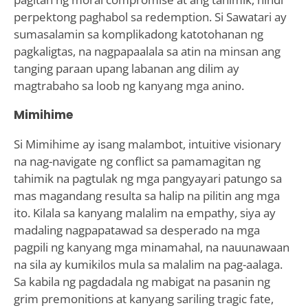
perpektong paghabol sa redemption. Si Sawatari ay
sumasalamin sa komplikadong katotohanan ng
pagkaligtas, na nagpapaalala sa atin na minsan ang
tanging paraan upang labanan ang dilim ay
magtrabaho sa loob ng kanyang mga anino.
Mimihime
Si Mimihime ay isang malambot, intuitive visionary
na nag-navigate ng conflict sa pamamagitan ng
tahimik na pagtulak ng mga pangyayari patungo sa
mas magandang resulta sa halip na pilitin ang mga
ito. Kilala sa kanyang malalim na empathy, siya ay
madaling nagpapatawad sa desperado na mga
pagpili ng kanyang mga minamahal, na nauunawaan
na sila ay kumikilos mula sa malalim na pag-aalaga.
Sa kabila ng pagdadala ng mabigat na pasanin ng
grim premonitions at kanyang sariling tragic fate,