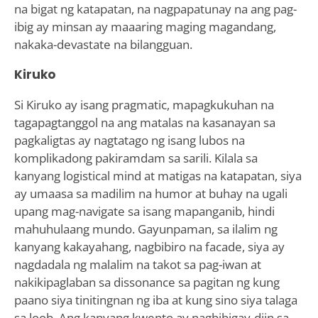
na bigat ng katapatan, na nagpapatunay na ang pag-
ibig ay minsan ay maaaring maging magandang,
nakaka-devastate na bilangguan.
Kiruko
Si Kiruko ay isang pragmatic, mapagkukuhan na
tagapagtanggol na ang matalas na kasanayan sa
pagkaligtas ay nagtatago ng isang lubos na
komplikadong pakiramdam sa sarili. Kilala sa
kanyang logistical mind at matigas na katapatan, siya
ay umaasa sa madilim na humor at buhay na ugali
upang mag-navigate sa isang mapanganib, hindi
mahuhulaang mundo. Gayunpaman, sa ilalim ng
kanyang kakayahang, nagbibiro na facade, siya ay
nagdadala ng malalim na takot sa pag-iwan at
nakikipaglaban sa dissonance sa pagitan ng kung
paano siya tinitingnan ng iba at kung sino siya talaga
sa loob. Ang kanyang kwento ay nagbibigay-diin sa