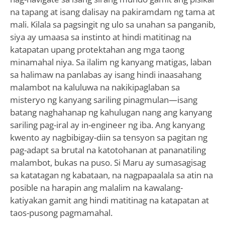
na tapang at isang dalisay na pakiramdam ng tama at
mali. Kilala sa pagsingit ng ulo sa unahan sa panganib,
siya ay umaasa sa instinto at hindi matitinag na
katapatan upang protektahan ang mga taong
minamahal niya. Sa ilalim ng kanyang matigas, laban
sa halimaw na panlabas ay isang hindi inaasahang
malambot na kaluluwa na nakikipaglaban sa
misteryo ng kanyang sariling pinagmulan—isang
batang naghahanap ng kahulugan nang ang kanyang
sariling pag-iral ay in-engineer ng iba. Ang kanyang
kwento ay nagbibigay-diin sa tensyon sa pagitan ng
pag-adapt sa brutal na katotohanan at pananatiling
malambot, bukas na puso. Si Maru ay sumasagisag
sa katatagan ng kabataan, na nagpapaalala sa atin na
posible na harapin ang malalim na kawalang-
katiyakan gamit ang hindi matitinag na katapatan at
taos-pusong pagmamahal.