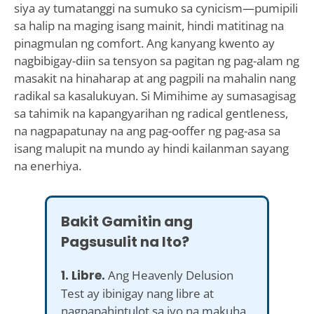
siya ay tumatanggi na sumuko sa cynicism—pumipili
sa halip na maging isang mainit, hindi matitinag na
pinagmulan ng comfort. Ang kanyang kwento ay
nagbibigay-diin sa tensyon sa pagitan ng pag-alam ng
masakit na hinaharap at ang pagpili na mahalin nang
radikal sa kasalukuyan. Si Mimihime ay sumasagisag
sa tahimik na kapangyarihan ng radical gentleness,
na nagpapatunay na ang pag-ooffer ng pag-asa sa
isang malupit na mundo ay hindi kailanman sayang
na enerhiya.
Bakit Gamitin ang
Pagsusulit na Ito?
1. Libre.
Ang Heavenly Delusion
Test ay ibinigay nang libre at
nagpapahintulot sa iyo na makuha