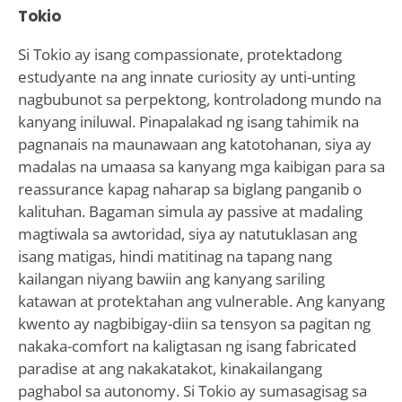
Tokio
Si Tokio ay isang compassionate, protektadong
estudyante na ang innate curiosity ay unti-unting
nagbubunot sa perpektong, kontroladong mundo na
kanyang iniluwal. Pinapalakad ng isang tahimik na
pagnanais na maunawaan ang katotohanan, siya ay
madalas na umaasa sa kanyang mga kaibigan para sa
reassurance kapag naharap sa biglang panganib o
kalituhan. Bagaman simula ay passive at madaling
magtiwala sa awtoridad, siya ay natutuklasan ang
isang matigas, hindi matitinag na tapang nang
kailangan niyang bawiin ang kanyang sariling
katawan at protektahan ang vulnerable. Ang kanyang
kwento ay nagbibigay-diin sa tensyon sa pagitan ng
nakaka-comfort na kaligtasan ng isang fabricated
paradise at ang nakakatakot, kinakailangang
paghabol sa autonomy. Si Tokio ay sumasagisag sa