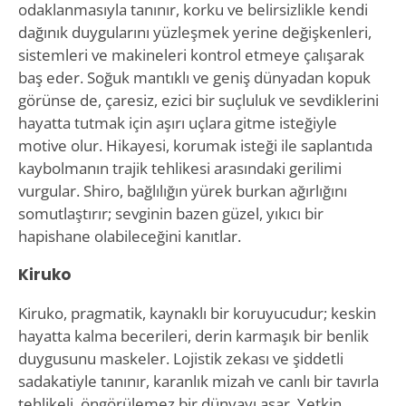
odaklanmasıyla tanınır, korku ve belirsizlikle kendi
dağınık duygularını yüzleşmek yerine değişkenleri,
sistemleri ve makineleri kontrol etmeye çalışarak
baş eder. Soğuk mantıklı ve geniş dünyadan kopuk
görünse de, çaresiz, ezici bir suçluluk ve sevdiklerini
hayatta tutmak için aşırı uçlara gitme isteğiyle
motive olur. Hikayesi, korumak isteği ile saplantıda
kaybolmanın trajik tehlikesi arasındaki gerilimi
vurgular. Shiro, bağlılığın yürek burkan ağırlığını
somutlaştırır; sevginin bazen güzel, yıkıcı bir
hapishane olabileceğini kanıtlar.
Kiruko
Kiruko, pragmatik, kaynaklı bir koruyucudur; keskin
hayatta kalma becerileri, derin karmaşık bir benlik
duygusunu maskeler. Lojistik zekası ve şiddetli
sadakatiyle tanınır, karanlık mizah ve canlı bir tavırla
tehlikeli, öngörülemez bir dünyayı aşar. Yetkin,