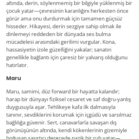
altında, derin, söylenmemiş bir bilgiyle yüklenmiş bir
çocuk yatar—çevresinin karanlığını herkesten önce
görür ama onu durdurmak için tamamen güçsüz
hisseder. Hikayesi, derin sezgiye sahip olmak ile
dinlemeyi reddeden bir dünyada ses bulma
mücadelesi arasındaki gerilimi vurgular. Kona,
hassasiyetin izole güzelliğini yakalar; sanatın
genellikle bağlantı için çaresiz bir yalvarış olduğunu
hatırlatır.
Maru
Maru, samimi, düz forward bir hayatta kalandır;
harap bir dünyayı fiziksel cesaret ve saf doğru-yanlış
duygusuyla aşar. Tehlikeye kafa ilk dalmasıyla
tanınır, sevdiklerini korumak için içgüdü ve sarsılmaz
bağlılığa güvenir. Sert, canavarlarla savaşan dış
görünüşünün altında, kendi kökenlerinin gizemiyle
boğuşan şaşırtıcı derecede nazik bir ruh yatar—