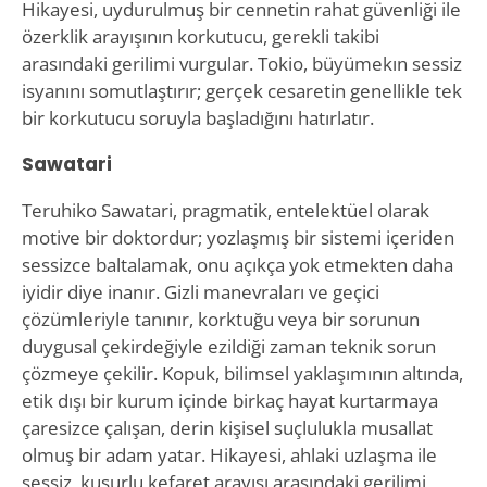
Hikayesi, uydurulmuş bir cennetin rahat güvenliği ile
özerklik arayışının korkutucu, gerekli takibi
arasındaki gerilimi vurgular. Tokio, büyümekın sessiz
isyanını somutlaştırır; gerçek cesaretin genellikle tek
bir korkutucu soruyla başladığını hatırlatır.
Sawatari
Teruhiko Sawatari, pragmatik, entelektüel olarak
motive bir doktordur; yozlaşmış bir sistemi içeriden
sessizce baltalamak, onu açıkça yok etmekten daha
iyidir diye inanır. Gizli manevraları ve geçici
çözümleriyle tanınır, korktuğu veya bir sorunun
duygusal çekirdeğiyle ezildiği zaman teknik sorun
çözmeye çekilir. Kopuk, bilimsel yaklaşımının altında,
etik dışı bir kurum içinde birkaç hayat kurtarmaya
çaresizce çalışan, derin kişisel suçlulukla musallat
olmuş bir adam yatar. Hikayesi, ahlaki uzlaşma ile
sessiz, kusurlu kefaret arayışı arasındaki gerilimi