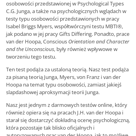
osobowości przedstawionej w Psychological Types
C.G. Junga, a także na psychologicznych wglądach w
testy typu osobowości przedstawionych w pracy
Isabel Briggs Myers, współtwórczyni testu MBTI®,
jak podano w jej pracy Gifts Differing. Ponadto, prace
van der Hoopa, Conscious
Orientation and Character
and the Unconscious
, były również wpływowe w
tworzeniu tego testu.
Ten test podąża za ustaloną teorią. Nasz test podąża
za pisaną teorią Junga, Myers, von Franz i van der
Hoopa na temat typu osobowości, zamiast jakiejś
slapdashowej aproksymacji teorii Junga.
Nasz jest jednym z darmowych testów online, który
również opiera się na pracach J.H. van der Hoopa i
starał się dostarczyć dokładną ocenę psychologiczną,
która pozostaje tak blisko oficjalnych i
autoryzowanych prac van der Hoopa, jak to możliwe.