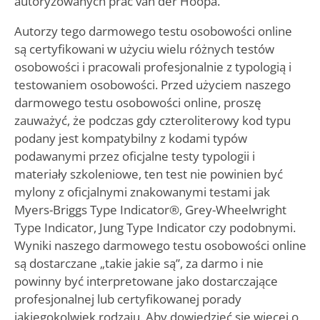
autoryzowanych prac van der Hoopa.
Autorzy tego darmowego testu osobowości online
są certyfikowani w użyciu wielu różnych testów
osobowości i pracowali profesjonalnie z typologią i
testowaniem osobowości. Przed użyciem naszego
darmowego testu osobowości online, proszę
zauważyć, że podczas gdy czteroliterowy kod typu
podany jest kompatybilny z kodami typów
podawanymi przez oficjalne testy typologii i
materiały szkoleniowe, ten test nie powinien być
mylony z oficjalnymi znakowanymi testami jak
Myers-Briggs Type Indicator®, Grey-Wheelwright
Type Indicator, Jung Type Indicator czy podobnymi.
Wyniki naszego darmowego testu osobowości online
są dostarczane „takie jakie są”, za darmo i nie
powinny być interpretowane jako dostarczające
profesjonalnej lub certyfikowanej porady
jakiegokolwiek rodzaju. Aby dowiedzieć się więcej o