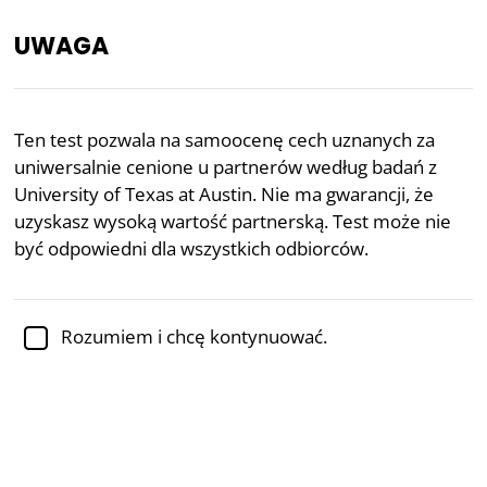
UWAGA
PL
Ten test pozwala na samoocenę cech uznanych za
uniwersalnie cenione u partnerów według badań z
Recenzowane akademicko przez
dr Jennifer Schulz,
Ph.D.,
adiunktkę psychologii
University of Texas at Austin. Nie ma gwarancji, że
uzyskasz wysoką wartość partnerską. Test może nie
Randkowanie
Płeć
Psychologia
być odpowiedni dla wszystkich odbiorców.
Test Wartości Partnerskiej
Rozumiem i chcę kontynuować.
Ten test zaprasza Cię do samooceny cech, które
badania pokazują jako
uniwersalnie cenione
u
partnerów. Opierając się na pracy Davida M. Bussa
(University of Texas at Austin), którego przełomowe
badanie na ponad 10 000 uczestnikach w 37
kulturach ujawniło uderzającą globalną spójność w