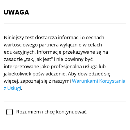
UWAGA
PL
Niniejszy test dostarcza informacji o cechach
wartościowego partnera wyłącznie w celach
Recenzowane akademicko przez
dr Jennifer Schulz,
Ph.D.,
adiunktkę psychologii
edukacyjnych. Informacje przekazywane są na
zasadzie „tak, jak jest” i nie powinny być
Randkowanie
Psychologia
interpretowane jako profesjonalna usługa lub
jakiekolwiek poświadczenie. Aby dowiedzieć się
Test na wartościowego
więcej, zapoznaj się z naszymi
Warunkami Korzystania
partnera
z Usługi
.
Jesteś wartościowym czy toksycznym
Rozumiem i chcę kontynuować.
partnerem?
Bazując na nakreślonych przez psychologów