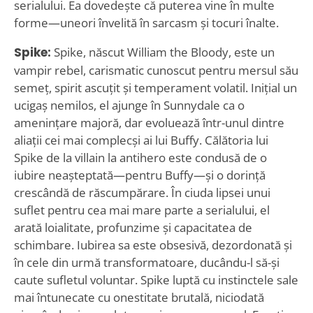
serialului. Ea dovedește că puterea vine în multe
forme—uneori învelită în sarcasm și tocuri înalte.
Spike:
Spike, născut William the Bloody, este un
vampir rebel, carismatic cunoscut pentru mersul său
semeț, spirit ascuțit și temperament volatil. Inițial un
ucigaș nemilos, el ajunge în Sunnydale ca o
amenințare majoră, dar evoluează într-unul dintre
aliații cei mai complecși ai lui Buffy. Călătoria lui
Spike de la villain la antihero este condusă de o
iubire neașteptată—pentru Buffy—și o dorință
crescândă de răscumpărare. În ciuda lipsei unui
suflet pentru cea mai mare parte a serialului, el
arată loialitate, profunzime și capacitatea de
schimbare. Iubirea sa este obsesivă, dezordonată și
în cele din urmă transformatoare, ducându-l să-și
caute sufletul voluntar. Spike luptă cu instinctele sale
mai întunecate cu onestitate brutală, niciodată