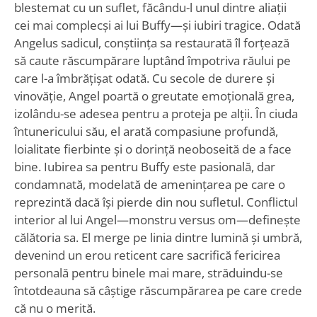
blestemat cu un suflet, făcându-l unul dintre aliații
cei mai complecși ai lui Buffy—și iubiri tragice. Odată
Angelus sadicul, conștiința sa restaurată îl forțează
să caute răscumpărare luptând împotriva răului pe
care l-a îmbrățișat odată. Cu secole de durere și
vinovăție, Angel poartă o greutate emoțională grea,
izolându-se adesea pentru a proteja pe alții. În ciuda
întunericului său, el arată compasiune profundă,
loialitate fierbinte și o dorință neoboseită de a face
bine. Iubirea sa pentru Buffy este pasională, dar
condamnată, modelată de amenințarea pe care o
reprezintă dacă își pierde din nou sufletul. Conflictul
interior al lui Angel—monstru versus om—definește
călătoria sa. El merge pe linia dintre lumină și umbră,
devenind un erou reticent care sacrifică fericirea
personală pentru binele mai mare, străduindu-se
întotdeauna să câștige răscumpărarea pe care crede
că nu o merită.