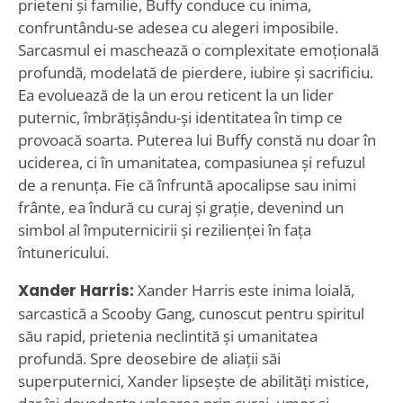
prieteni și familie, Buffy conduce cu inima,
confruntându-se adesea cu alegeri imposibile.
Sarcasmul ei maschează o complexitate emoțională
profundă, modelată de pierdere, iubire și sacrificiu.
Ea evoluează de la un erou reticent la un lider
puternic, îmbrățișându-și identitatea în timp ce
provoacă soarta. Puterea lui Buffy constă nu doar în
uciderea, ci în umanitatea, compasiunea și refuzul
de a renunța. Fie că înfruntă apocalipse sau inimi
frânte, ea îndură cu curaj și grație, devenind un
simbol al împuternicirii și rezilienței în fața
întunericului.
Xander Harris:
Xander Harris este inima loială,
sarcastică a Scooby Gang, cunoscut pentru spiritul
său rapid, prietenia neclintită și umanitatea
profundă. Spre deosebire de aliații săi
superputernici, Xander lipsește de abilități mistice,