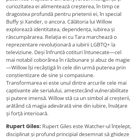
curiozitatea ei alimentează creșterea, în timp ce
dragostea profundă pentru prietenii ei, în special
Buffy și Xander, o ancora. Călătoria lui Willow
explorează identitatea, dependența, iubirea și
răscumpărarea. Relația ei cu Tara marchează o
reprezentare revoluționară a iubirii LGBTQ+ la
televiziune. Deși înfruntă cotituri întunecate—cel
mai notabil coborârea în răzbunare și abuz de magie
—Willow își recâștigă în cele din urmă puterea prin
conștientizare de sine și compasiune.
Transformarea ei este unul dintre arcurile cele mai
captivante ale serialului, amestecând vulnerabilitate
și putere imensă. Willow stă ca un simbol al creșterii,
arătând că magia adevărată vine din iubire, învățare
și forță interioară.
Rupert Giles:
Rupert Giles este Watcher-ul înțelept,
disciplinat și profund principial desemnat să ghideze