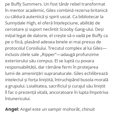
pe Buffy Summers. Un fost tânăr rebel transformat
în mentor academic, Giles combină rezerva britanică
cu căldură autentică și spirit uscat. Ca bibliotecar la
Sunnydale High, el oferă înțelepciune, abilități de
cercetare și suport neclintit Scooby Gang-ului. Deși
inițial legat de datorie, el crește să o vadă pe Buffy ca
pe o fiică, plasând adesea binele ei mai presus de
protocolul Consiliului. Trecutul complex al lui Giles—
inclusiv zilele sale „Ripper”—adaugă profunzime
exteriorului său compus. El se luptă cu povara
responsabilității, dar rămâne ferm în protejarea
lumii de amenințări supranaturale. Giles echilibrează
intelectul și forța liniștită, întruchipând busola morală
a grupului. Loialitatea, sacrificiul și curajul său liniștit
îl fac o prezență vitală, ancoratoare în lupta împotriva
întunericului.
Angel:
Angel este un vampir mohorât, chinuit