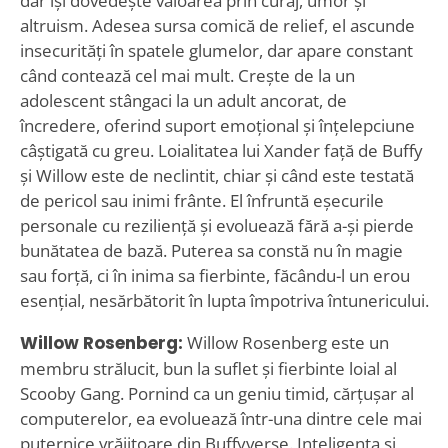
dar își dovedește valoarea prin curaj, umor și
altruism. Adesea sursa comică de relief, el ascunde
insecurități în spatele glumelor, dar apare constant
când contează cel mai mult. Crește de la un
adolescent stângaci la un adult ancorat, de
încredere, oferind suport emoțional și înțelepciune
câștigată cu greu. Loialitatea lui Xander față de Buffy
și Willow este de neclintit, chiar și când este testată
de pericol sau inimi frânte. El înfruntă eșecurile
personale cu reziliență și evoluează fără a-și pierde
bunătatea de bază. Puterea sa constă nu în magie
sau forță, ci în inima sa fierbinte, făcându-l un erou
esențial, nesărbătorit în lupta împotriva întunericului.
Willow Rosenberg:
Willow Rosenberg este un
membru strălucit, bun la suflet și fierbinte loial al
Scooby Gang. Pornind ca un geniu timid, cărțușar al
computerelor, ea evoluează într-una dintre cele mai
puternice vrăjitoare din Buffyverse. Inteligența și