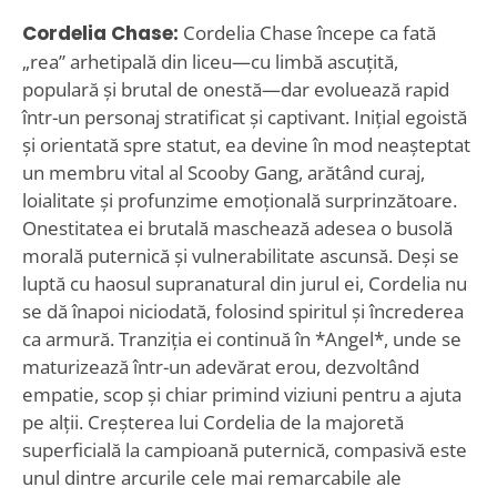
Cordelia Chase:
Cordelia Chase începe ca fată
„rea” arhetipală din liceu—cu limbă ascuțită,
populară și brutal de onestă—dar evoluează rapid
într-un personaj stratificat și captivant. Inițial egoistă
și orientată spre statut, ea devine în mod neașteptat
un membru vital al Scooby Gang, arătând curaj,
loialitate și profunzime emoțională surprinzătoare.
Onestitatea ei brutală maschează adesea o busolă
morală puternică și vulnerabilitate ascunsă. Deși se
luptă cu haosul supranatural din jurul ei, Cordelia nu
se dă înapoi niciodată, folosind spiritul și încrederea
ca armură. Tranziția ei continuă în *Angel*, unde se
maturizează într-un adevărat erou, dezvoltând
empatie, scop și chiar primind viziuni pentru a ajuta
pe alții. Creșterea lui Cordelia de la majoretă
superficială la campioană puternică, compasivă este
unul dintre arcurile cele mai remarcabile ale