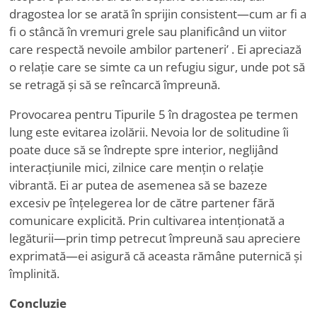
dragostea lor se arată în sprijin consistent—cum ar fi a
fi o stâncă în vremuri grele sau planificând un viitor
care respectă nevoile ambilor parteneri
’
. Ei apreciază
o relație care se simte ca un refugiu sigur, unde pot să
se retragă și să se reîncarcă împreună.
Provocarea pentru Tipurile 5 în dragostea pe termen
lung este evitarea izolării. Nevoia lor de solitudine îi
poate duce să se îndrepte spre interior, neglijând
interacțiunile mici, zilnice care mențin o relație
vibrantă. Ei ar putea de asemenea să se bazeze
excesiv pe înțelegerea lor de către partener fără
comunicare explicită. Prin cultivarea intenționată a
legăturii—prin timp petrecut împreună sau apreciere
exprimată—ei asigură că aceasta rămâne puternică și
împlinită.
Concluzie