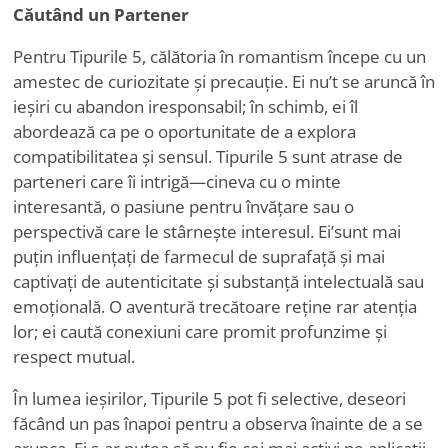
Căutând un Partener
Pentru Tipurile 5, călătoria în romantism începe cu un
amestec de curiozitate și precauție. Ei nu
’
t se aruncă în
ieșiri cu abandon iresponsabil; în schimb, ei îl
abordează ca pe o oportunitate de a explora
compatibilitatea și sensul. Tipurile 5 sunt atrase de
parteneri care îi intrigă—cineva cu o minte
interesantă, o pasiune pentru învățare sau o
perspectivă care le stârnește interesul. Ei
’
sunt mai
puțin influențați de farmecul de suprafață și mai
captivați de autenticitate și substanță intelectuală sau
emoțională. O aventură trecătoare reține rar atenția
lor; ei caută conexiuni care promit profunzime și
respect mutual.
În lumea ieșirilor, Tipurile 5 pot fi selective, deseori
făcând un pas înapoi pentru a observa înainte de a se