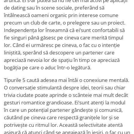
arunca. Ei s-ar putea să nu fie cei mai activi pe aplicații
de dating sau în scene sociale, preferând să
întâlnească oameni organic prin interese comune
precum un club de carte, o prelegere sau un proiect.
Independența lor înseamnă că ei
’
sunt confortabili să
fie singuri până găsesc pe cineva care merită timpul
lor. Când ei urmăresc pe cineva, o fac cu o intenție
liniștită, sperând să descopere un partener care
apreciază nevoia lor de spațiu în timp ce apreciază
bogăția pe care o aduc într-o legătură.
Tipurile 5 caută adesea mai întâi o conexiune mentală.
O conversație stimulantă despre idei, teorii sau chiar
trivia ciudate poate aprinde o scânteie mai mult decât
gesturi romantice grandioase. Ei
’
sunt atenți la modul
în care un potențial partener gândește și comunică,
căutând pe cineva care respectă granițele lor și se
potrivește cu ritmul lor. Această selectivitate atentă
asigură că atunci când se angajează în ieșiri, o fac cu un