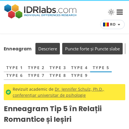
RO
Enneagram
Descriere
Puncte forte și Puncte slabe
TYPE 1
TYPE 2
TYPE 3
TYPE 4
TYPE 5
TYPE 6
TYPE 7
TYPE 8
TYPE 9
Revizuit academic de
Dr. Jennifer Schulz, Ph.D.,
conferențiar universitar de psihologie
Enneagram Tip 5 în Relații
Romantice și Ieșiri