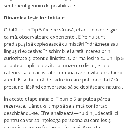
sentiment genuin de posibilitate.
Dinamica Ieșirilor Inițiale
Odată ce un Tip 5 începe să iasă, el aduce o energie
calmă, observatoare experienței. Ei
’
re nu sunt
predispuși să copleșească cu mișcări îndrăznețe sau
lingușiri excesive; în schimb, ei arată interes prin
curiozitate și atenție liniștită. O primă ieșire cu un Tip 5
ar putea implica o vizită la muzeu, o discuție la o
cafenea sau o activitate comună care invită un schimb
atent. Ei se bucură de cadre în care pot conecta fără
presiune, lăsând conversația să se desfășoare natural.
În aceste etape inițiale, Tipurile 5 ar putea părea
rezervate, luându-și timp să se simtă confortabil
deschizându-se. Ei
’
re analizează—nu din judecată, ci
pentru că vor să înțeleagă persoana cu care ies și
dinamica care se formează între ei. Această