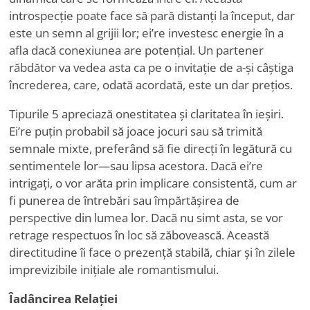
introspecție poate face să pară distanți la început, dar
este un semn al grijii lor; ei
’
re investesc energie în a
afla dacă conexiunea are potențial. Un partener
răbdător va vedea asta ca pe o invitație de a-și câștiga
încrederea, care, odată acordată, este un dar prețios.
Tipurile 5 apreciază onestitatea și claritatea în ieșiri.
Ei
’
re puțin probabil să joace jocuri sau să trimită
semnale mixte, preferând să fie direcți în legătură cu
sentimentele lor—sau lipsa acestora. Dacă ei
’
re
intrigați, o vor arăta prin implicare consistentă, cum ar
fi punerea de întrebări sau împărtășirea de
perspective din lumea lor. Dacă nu simt asta, se vor
retrage respectuos în loc să zăbovească. Această
directitudine îi face o prezență stabilă, chiar și în zilele
imprevizibile inițiale ale romantismului.
Îadâncirea Relației