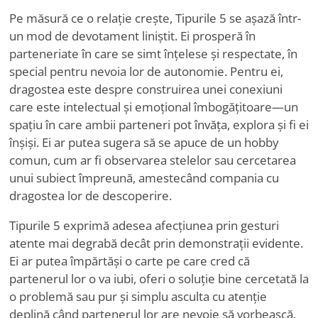
Pe măsură ce o relație crește, Tipurile 5 se așază într-
un mod de devotament liniștit. Ei prosperă în
parteneriate în care se simt înțelese și respectate, în
special pentru nevoia lor de autonomie. Pentru ei,
dragostea este despre construirea unei conexiuni
care este intelectual și emoțional îmbogățitoare—un
spațiu în care ambii parteneri pot învăța, explora și fi ei
înșiși. Ei ar putea sugera să se apuce de un hobby
comun, cum ar fi observarea stelelor sau cercetarea
unui subiect împreună, amestecând compania cu
dragostea lor de descoperire.
Tipurile 5 exprimă adesea afecțiunea prin gesturi
atente mai degrabă decât prin demonstrații evidente.
Ei ar putea împărtăși o carte pe care cred că
partenerul lor o va iubi, oferi o soluție bine cercetată la
o problemă sau pur și simplu asculta cu atenție
deplină când partenerul lor are nevoie să vorbească.