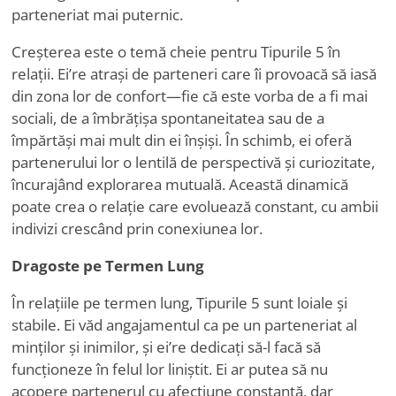
parteneriat mai puternic.
Creșterea este o temă cheie pentru Tipurile 5 în
relații. Ei
’
re atrași de parteneri care îi provoacă să iasă
din zona lor de confort—fie că este vorba de a fi mai
sociali, de a îmbrățișa spontaneitatea sau de a
împărtăși mai mult din ei înșiși. În schimb, ei oferă
partenerului lor o lentilă de perspectivă și curiozitate,
încurajând explorarea mutuală. Această dinamică
poate crea o relație care evoluează constant, cu ambii
indivizi crescând prin conexiunea lor.
Dragoste pe Termen Lung
În relațiile pe termen lung, Tipurile 5 sunt loiale și
stabile. Ei văd angajamentul ca pe un parteneriat al
minților și inimilor, și ei
’
re dedicați să-l facă să
funcționeze în felul lor liniștit. Ei ar putea să nu
acopere partenerul cu afecțiune constantă, dar