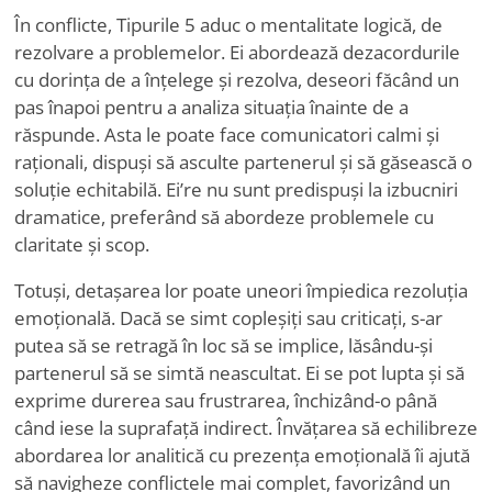
În conflicte, Tipurile 5 aduc o mentalitate logică, de
rezolvare a problemelor. Ei abordează dezacordurile
cu dorința de a înțelege și rezolva, deseori făcând un
pas înapoi pentru a analiza situația înainte de a
răspunde. Asta le poate face comunicatori calmi și
raționali, dispuși să asculte partenerul și să găsească o
soluție echitabilă. Ei
’
re nu sunt predispuși la izbucniri
dramatice, preferând să abordeze problemele cu
claritate și scop.
Totuși, detașarea lor poate uneori împiedica rezoluția
emoțională. Dacă se simt copleșiți sau criticați, s-ar
putea să se retragă în loc să se implice, lăsându-și
partenerul să se simtă neascultat. Ei se pot lupta și să
exprime durerea sau frustrarea, închizând-o până
când iese la suprafață indirect. Învățarea să echilibreze
abordarea lor analitică cu prezența emoțională îi ajută
să navigheze conflictele mai complet, favorizând un