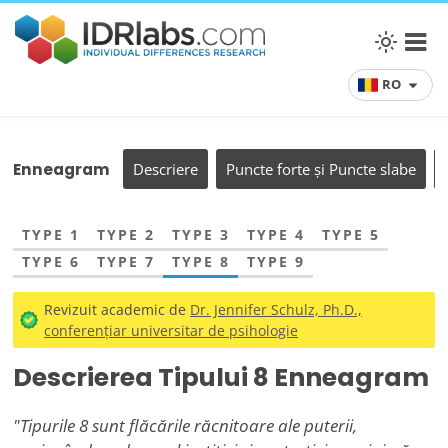
RO
Enneagram
Descriere
Puncte forte și Puncte slabe
TYPE 1
TYPE 2
TYPE 3
TYPE 4
TYPE 5
TYPE 6
TYPE 7
TYPE 8
TYPE 9
Revizuit academic de
Dr. Jennifer Schulz, Ph.D.,
conferențiar universitar de psihologie
Descrierea Tipului 8 Enneagram
"Tipurile 8 sunt flăcările răcnitoare ale puterii,