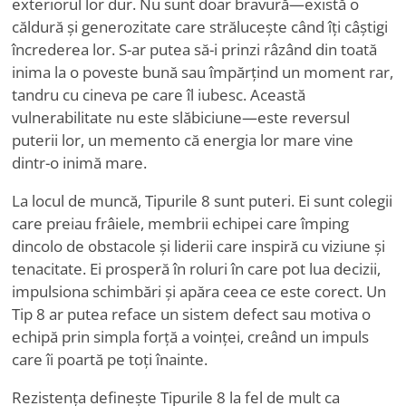
exteriorul lor dur. Nu sunt doar bravură—există o
căldură și generozitate care strălucește când îți câștigi
încrederea lor. S-ar putea să-i prinzi râzând din toată
inima la o poveste bună sau împărțind un moment rar,
tandru cu cineva pe care îl iubesc. Această
vulnerabilitate nu este slăbiciune—este reversul
puterii lor, un memento că energia lor mare vine
dintr-o inimă mare.
La locul de muncă, Tipurile 8 sunt puteri. Ei sunt colegii
care preiau frâiele, membrii echipei care împing
dincolo de obstacole și liderii care inspiră cu viziune și
tenacitate. Ei prosperă în roluri în care pot lua decizii,
impulsiona schimbări și apăra ceea ce este corect. Un
Tip 8 ar putea reface un sistem defect sau motiva o
echipă prin simpla forță a voinței, creând un impuls
care îi poartă pe toți înainte.
Rezistența definește Tipurile 8 la fel de mult ca