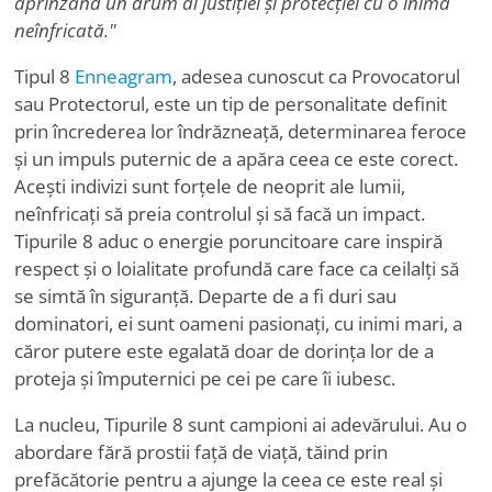
aprinzând un drum al justiției și protecției cu o inimă
neînfricată."
Tipul 8
Enneagram
, adesea cunoscut ca Provocatorul
sau Protectorul, este un tip de personalitate definit
prin încrederea lor îndrăzneață, determinarea feroce
și un impuls puternic de a apăra ceea ce este corect.
Acești indivizi sunt forțele de neoprit ale lumii,
neînfricați să preia controlul și să facă un impact.
Tipurile 8 aduc o energie poruncitoare care inspiră
respect și o loialitate profundă care face ca ceilalți să
se simtă în siguranță. Departe de a fi duri sau
dominatori, ei sunt oameni pasionați, cu inimi mari, a
căror putere este egalată doar de dorința lor de a
proteja și împuternici pe cei pe care îi iubesc.
La nucleu, Tipurile 8 sunt campioni ai adevărului. Au o
abordare fără prostii față de viață, tăind prin
prefăcătorie pentru a ajunge la ceea ce este real și