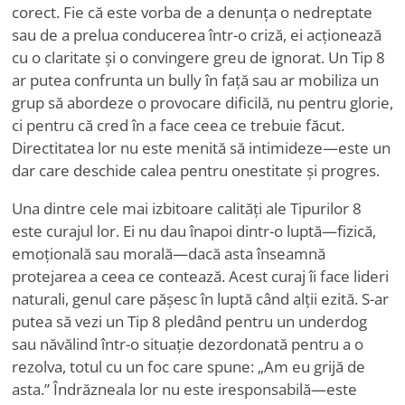
corect. Fie că este vorba de a denunța o nedreptate
sau de a prelua conducerea într-o criză, ei acționează
cu o claritate și o convingere greu de ignorat. Un Tip 8
ar putea confrunta un bully în față sau ar mobiliza un
grup să abordeze o provocare dificilă, nu pentru glorie,
ci pentru că cred în a face ceea ce trebuie făcut.
Directitatea lor nu este menită să intimideze—este un
dar care deschide calea pentru onestitate și progres.
Una dintre cele mai izbitoare calități ale Tipurilor 8
este curajul lor. Ei nu dau înapoi dintr-o luptă—fizică,
emoțională sau morală—dacă asta înseamnă
protejarea a ceea ce contează. Acest curaj îi face lideri
naturali, genul care pășesc în luptă când alții ezită. S-ar
putea să vezi un Tip 8 pledând pentru un underdog
sau năvălind într-o situație dezordonată pentru a o
rezolva, totul cu un foc care spune: „Am eu grijă de
asta.” Îndrăzneala lor nu este iresponsabilă—este