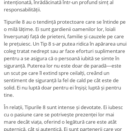
intenționată, înrădăcinată într-un profund simț al
responsabilității.
Tipurile 8 au o tendință protectoare care se întinde pe
o milă lățime. Ei sunt gardienii oamenilor lor, loiali
înverșunați față de prieteni, familie și cauzele pe care
le prețuiesc. Un Tip 8 s-ar putea ridica în apărarea unui
coleg tratat nedrept sau ar face eforturi suplimentare
pentru a se asigura că o persoană iubită se simte în
siguranță. Puterea lor nu este doar de paradă—este
un scut pe care îl extind spre ceilalți, creând un
sentiment de siguranță la fel de cald pe cât este de
solid. Ei nu luptă doar pentru ei înșiși; luptă și pentru
tine.
În relații, Tipurile 8 sunt intense și devotate. Ei iubesc
cu o pasiune care se potrivește prezenței lor mai
mare decât viața, oferind o legătură care este atât
puternică, cât și autentică. Ei sunt partenerii care vor