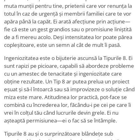
muta munții pentru tine, prietenii care vor renunța la
totul în caz de urgență și membrii familiei care te vor
apăra până la capăt. Ei arată afecțiune prin acțiune—
fie că este un gest grandios sau o promisiune liniștită
de a fi mereu acolo. Deși intensitatea lor poate părea
copleșitoare, este un semn al cât de mult îi pasă.
Ingeniozitatea este o bijuterie ascunsă la Tipurile 8. Ei
sunt rapizi pe picioare, capabili să abordeze probleme
cu un amestec de tenacitate și ingeniozitate care
obține rezultate. Un Tip 8 ar putea prelua un proiect
eșuat și să-l întoarcă sau să improvizeze o soluție când
miza este mare. Atitudinea lor practică, pot-face se
combină cu încrederea lor, făcându-i pe cei pe care îi
vrei în colțul tău când lucrurile devin grele. Ei nu
așteaptă permisiunea—ei o fac să se întâmple.
Tipurile 8 au și o surprinzătoare blândețe sub