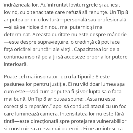
îndrăzneala lor. Au înfruntat lovituri grele și au ieșit
lovind, cu o tenacitate care refuză să renunțe. Un Tip 8
ar putea primi o lovitură—personală sau profesională
—și să se ridice din nou, mai puternic și mai
determinat. Această duritate nu este despre mândrie
—este despre supraviețuire, o credință că pot face
față oricărei aruncări ale vieții. Capacitatea lor de a
continua inspiră pe alții să acceseze propria lor putere
interioară.
Poate cel mai inspirator lucru la Tipurile 8 este
pasiunea lor pentru justiție. Ei nu văd doar lumea așa
cum este—văd cum ar putea fi și vor lupta să o facă
mai bună. Un Tip 8 ar putea spune: „Asta nu este
corect și o reparăm,” apoi să conducă atacul cu un foc
care luminează camera. Intensitatea lor nu este fără
țintă—este direcționată spre protejarea vulnerabililor
și construirea a ceva mai puternic. Ei ne amintesc că