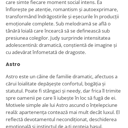
care simte fiecare moment social intens. Ea
înflorește pe atenție, romantism și autoexprimare,
transformând îndrăgostirile și eșecurile în producții
emoționale complete. Sub melodramă se află o
tânără loială care încearcă să se definească sub
presiunea colegilor. Judy surprinde intensitatea
adolescentină: dramatică, conștientă de imagine și
cu adevărat înfometată de dragoste.
Astro
Astro este un câine de familie dramatic, afectuos a
cărui loialitate depășește confortul, bogăția și
statutul. Poate fi stângaci și needy, dar frica îl trimite
spre oamenii pe care îi iubește în loc să fugă de ei.
Motivele simple ale lui Astro ascund o înțelepciune
reală: apartenența contează mai mult decât luxul. El
reflectă devotamentul necondiționat, deschiderea
emoțională și instinctul de a-ți proteja hașul.