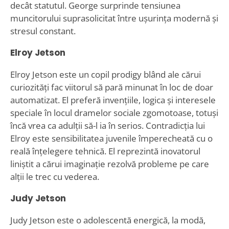
decât statutul. George surprinde tensiunea
muncitorului suprasolicitat între ușurința modernă și
stresul constant.
Elroy Jetson
Elroy Jetson este un copil prodigy blând ale cărui
curiozități fac viitorul să pară minunat în loc de doar
automatizat. El preferă invențiile, logica și interesele
speciale în locul dramelor sociale zgomotoase, totuși
încă vrea ca adulții să-l ia în serios. Contradicția lui
Elroy este sensibilitatea juvenile împerecheată cu o
reală înțelegere tehnică. El reprezintă inovatorul
liniștit a cărui imaginație rezolvă probleme pe care
alții le trec cu vederea.
Judy Jetson
Judy Jetson este o adolescentă energică, la modă,