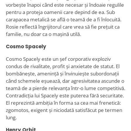
vorbește înapoi când este necesar și îndoaie regulile
pentru a proteja oamenii care depind de ea. Sub
carapacea metalică se află o teamă de a fi înlocuită.
Rosie reflectă îngrijitorul care vrea să fie prețuit ca
familie, nu doar ca o mașină utilă.
Cosmo Spacely
Cosmo Spacely este un șef corporativ exploziv
condus de rivalitate, profit și anxietate de statut. El
bombănește, amenință și învinuiește subordonații
când schemele eșuează, dar agresivitatea ascunde o
teamă de a pierde relevanța într-o lume competitivă.
Contradicția lui Spacely este puterea fără securitate.
El reprezintă ambiția în forma sa cea mai frenetică:
zgomotos, exigent și niciodată satisfăcut pe termen
lung.
Henry Orbit