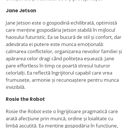
Jane Jetson
Jane Jetson este o gospodină echilibrată, optimistă
care menține gospodăria Jetson stabilă în mijlocul
haosului futuristic. Ea se bucură de stil și confort, dar
adevărata ei putere este munca emoțională:
calmarea conflictelor, organizarea nevoilor familiei și
apărarea celor dragi când politețea eșuează. Jane
pare effortless în timp ce poartă stresul tuturor
celorlalți. Ea reflectă îngrijitorul capabil care vrea
frumusețe, armonie și recunoaștere pentru munca
invizibilă.
Rosie the Robot
Rosie the Robot este o îngrijitoare pragmatică care
arată afecțiune prin muncă, ordine și loialitate cu
limbă ascuțită. Ea menține gospodăria în funcțiune,