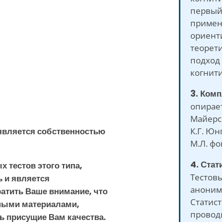
первый 
примен
ориент
теорет
подход
когнит
3. Комп
опирает
Майерс 
К.Г. Юн
 является собственностью
М.Л. фо
4. Стат
х тестов этого типа,
Тестовы
ь и является
аноним
атить Ваше внимание, что
Статист
ными материалами,
провод
ь присущие Вам качества.