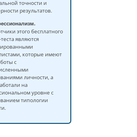
альной точности и
рности результатов.
фессионализм.
тчики этого бесплатного
теста являются
мированными
листами, которые имеют
боты с
исленными
ваниями личности, а
аботали на
сиональном уровне с
ованием типологии
ти.