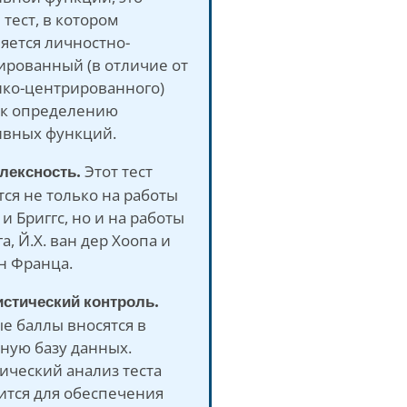
тест, в котором
яется личностно-
ированный (в отличие от
ико-центрированного)
 к определению
ивных функций.
лексность.
Этот тест
ся не только на работы
и Бриггс, но и на работы
га, Й.Х. ван дер Хоопа и
н Франца.
истический контроль.
е баллы вносятся в
ную базу данных.
ический анализ теста
ится для обеспечения