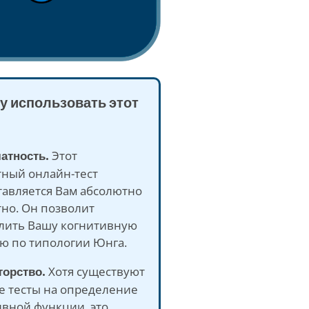
у использовать этот
латность.
Этот
тный онлайн-тест
тавляется Вам абсолютно
но. Он позволит
лить Вашу когнитивную
ю по типологии Юнга.
торство.
Хотя существуют
е тесты на определение
ивной функции, это