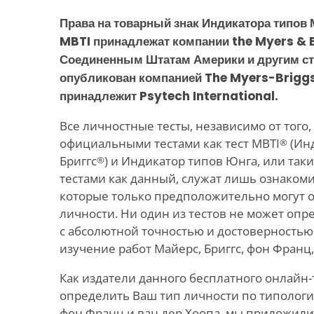
Права на товарный знак Индикатора типов 
MBTI принадлежат компании the Myers & 
Соединенным Штатам Америки и другим ст
опубликован компанией The Myers-Briggs
принадлежит Psytech International.
Все личностные тесты, независимо от того,
официальными тестами как тест MBTI
(Инд
®
Бриггс
) и Индикатор типов Юнга, или та
®
тестами как данный, служат лишь ознако
которые только предположительно могут 
личности. Ни один из тестов не может опр
с абсолютной точностью и достоверностью
изучение работ Майерс, Бриггс, фон Франц,
Как издатели данного бесплатного онлайн-
определить Ваш тип личности по типологии
фон Франц и ван дер Хоопа, мы приложили 