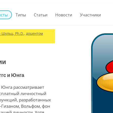
есты
Типы
Статьи
Новости
Участники
Шульц, Ph.D.,
доцентом
ии
ггс и Юнга
 Юнга рассматривает
есплатный личностный
 функций, разработанных
-Гизаном, Вольфом, фон
Вашей личности. Хотя