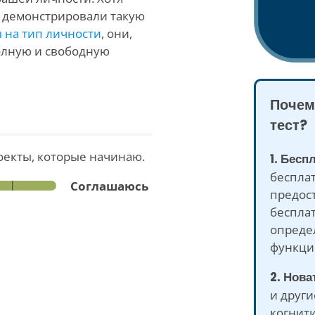
е демонстрировали такую
 на тип личности
, они,
полную и свободную
Почем
тест?
оекты, которые начинаю.
1. Бесп
беспла
Соглашаюсь
предос
бесплат
опреде
функци
2. Нова
и други
когнит