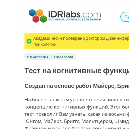
Т
Академически проверено
доктором Дженнифер 
психологии
Психология
Типология
Тест на когнитивные функц
Создан на основе работ Майерс, Бри
На более сложном уровне теория личности
концепцию когнитивных функций. Этот б
тест позволит Вам узнать, какая из восьми
Юнгом, Майерс, Бриггс, Мольтцером, Шмид
Францом и ван дер Хоопом, доминирует у 