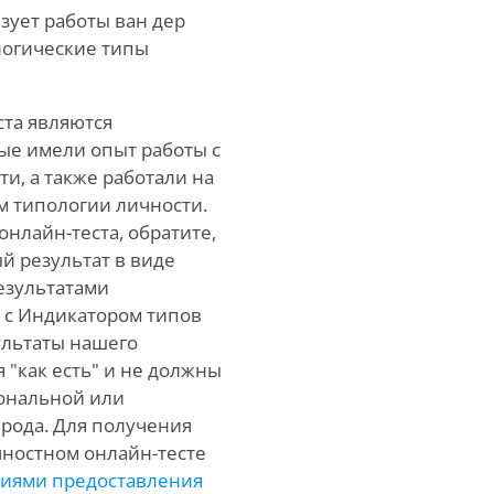
зует работы ван дер
логические типы
ста являются
е имели опыт работы с
, а также работали на
м типологии личности.
нлайн-теста, обратите,
й результат в виде
езультатами
ь с Индикатором типов
зультаты нашего
 "как есть" и не должны
иональной или
рода. Для получения
ностном онлайн-тесте
иями предоставления