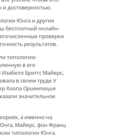
ю и достоверностью.
ологии Юнга и другие
аш бесплатный онлайн-
многочисленные проверки
точность результатов.
али типологию
вленную в его
 Изабелл Бриггс Майерс,
овала в своем труде У
дер Хоопа
Ориентация
казали значительное
еориях, а именно на
Юнга, Майерс, фон Франц
рсии типологии Юнга.