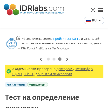
RU
«Было очень весело
пройти тест Юнга
и узнать себя
в стольких элементах, почти во всех на самом деле.»
— KTH Royal Institute of Technology
1
2
3
Академически проверено
доктором Дженнифер
Шульц, Ph.D.,
доцентом психологии
Психология
Типология
Тест на определение