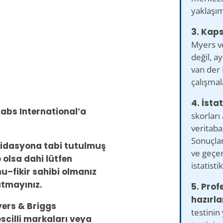
yaklaşım
3. Kaps
Myers ve
değil, a
van der 
çalışma
4. İstat
 Labs International’a
skorları
veritab
Sonuçla
validasyona tabi tutulmuş
ve geçerl
e olsa dahi lütfen
istatisti
u–fikir sahibi olmanız
utmayınız.
5. Prof
hazırla
yers & Briggs
testinin 
scilli markaları veya