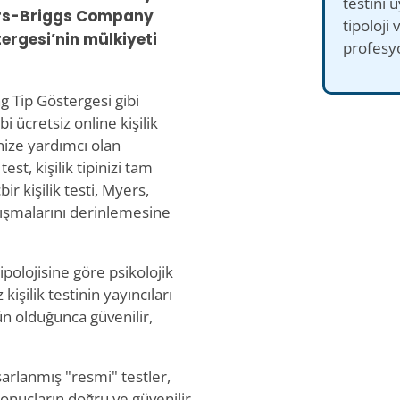
testini 
rs-Briggs Company
tipoloji 
ergesi’nin mülkiyeti
profesyo
ung Tip Göstergesi gibi
 ücretsiz online kişilik
enize yardımcı olan
st, kişilik tipinizi tam
ir kişilik testi, Myers,
lışmalarını derinlemesine
polojisine göre psikolojik
kişilik testinin yayıncıları
ün olduğunca güvenilir,
sarlanmış "resmi" testler,
sonuçların doğru ve güvenilir