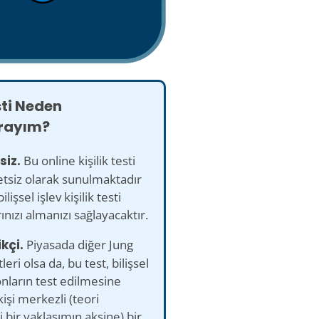
sti Neden
rayım?
siz.
Bu online kişilik testi
etsiz olarak sunulmaktadır
ilişsel işlev kişilik testi
ınızı almanızı sağlayacaktır.
ikçi.
Piyasada diğer Jung
tleri olsa da, bu test, bilişsel
nların test edilmesine
kişi merkezli (teori
 bir yaklaşımın aksine) bir