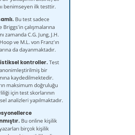
ı benimseyen ilk testtir.
amlı.
Bu test sadece
 Briggs'in çalışmalarına
ynı zamanda C.G. Jung, J.H.
Hoop ve M.L. von Franz'ın
larına da dayanmaktadır.
istiksel kontroller.
Test
 anonimleştirilmiş bir
anına kaydedilmektedir.
rın maksimum doğruluğu
iliği için test skorlarının
ksel analizleri yapılmaktadır.
esyonellerce
nmıştır.
Bu online kişilik
yazarları birçok kişilik