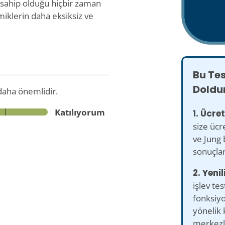
e sahip olduğu hiçbir zaman
miklerin daha eksiksiz ve
Bu Te
Doldu
daha önemlidir.
Katılıyorum
1. Ücret
size ücr
ve Jung b
sonuçlar
2. Yenil
işlev tes
fonksiyo
yönelik 
merkezli