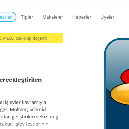
estler
Tipler
Makaleler
Haberler
Üyeler
, Ph.D.,
psikoloji doçenti
rçekleştirilen
sel işlevler kavramıyla
Briggs, Moltzer, Schmid-
dan geliştirilen sekiz Jung
ktır. İşlev testlerinin,