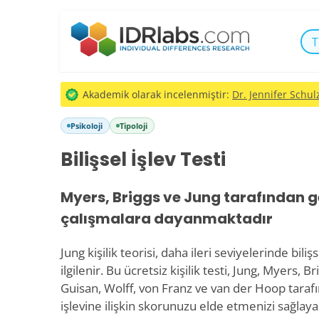
T
Akademik olarak incelenmiştir:
Dr. Jennifer Schulz
Psikoloji
Tipoloji
Bilişsel İşlev Testi
Myers, Briggs ve Jung tarafından ge
çalışmalara dayanmaktadır
Jung kişilik teorisi, daha ileri seviyelerinde biliş
ilgilenir. Bu ücretsiz kişilik testi, Jung, Myers, 
Guisan, Wolff, von Franz ve van der Hoop tarafın
işlevine ilişkin skorunuzu elde etmenizi sağlayaca