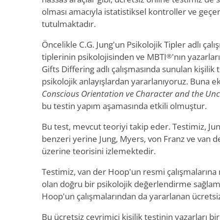
olması amacıyla istatistiksel kontroller ve geçe
tutulmaktadır.
Öncelikle C.G. Jung'un Psikolojik Tipler adlı çal
tiplerinin psikolojisinden ve MBTI
'nın yazarla
®
Gifts Differing adlı çalışmasında sunulan kişilik ti
psikolojik anlayışlardan yararlanıyoruz. Buna e
Conscious Orientation ve Character and the Un
bu testin yapım aşamasında etkili olmuştur.
Bu test, mevcut teoriyi takip eder. Testimiz, Jung
benzeri yerine Jung, Myers, von Franz ve van der
üzerine teorisini izlemektedir.
Testimiz, van der Hoop'un resmi çalışmaların
olan doğru bir psikolojik değerlendirme sağlama
Hoop'un çalışmalarından da yararlanan ücretsiz 
Bu ücretsiz çevrimiçi kişilik testinin yazarları birç