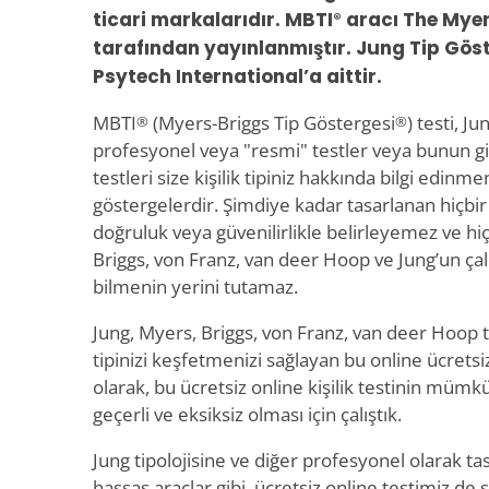
ticari markalarıdır. MBTI
aracı The Mye
®
tarafından yayınlanmıştır. Jung Tip Göst
Psytech International’a aittir.
MBTI
(Myers-Briggs Tip Göstergesi
) testi, J
®
®
profesyonel veya "resmi" testler veya bunun gibi
testleri size kişilik tipiniz hakkında bilgi edinm
göstergelerdir. Şimdiye kadar tasarlanan hiçbir te
doğruluk veya güvenilirlikle belirleyemez ve hiçb
Briggs, von Franz, van deer Hoop ve Jung’un ça
bilmenin yerini tutamaz.
Jung, Myers, Briggs, von Franz, van deer Hoop ti
tipinizi keşfetmenizi sağlayan bu online ücretsiz 
olarak, bu ücretsiz online kişilik testinin mümk
geçerli ve eksiksiz olması için çalıştık.
Jung tipolojisine ve diğer profesyonel olarak ta
hassas araçlar gibi, ücretsiz online testimiz de 