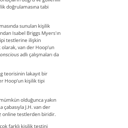
rlik doğrulamasına tabi
ışmasında sunulan kişilik
rından Isabel Briggs Myers'ın
pi testlerine ilişkin
k olarak, van der Hoop’un
conscious
adlı çalışmaları da
 teorisinin lakayıt bir
 Hoop’un kişilik tipi
a mümkün olduğunca yakın
 çabasıyla J.H. van der
online testlerden biridir.
ok farklı kişilik testini