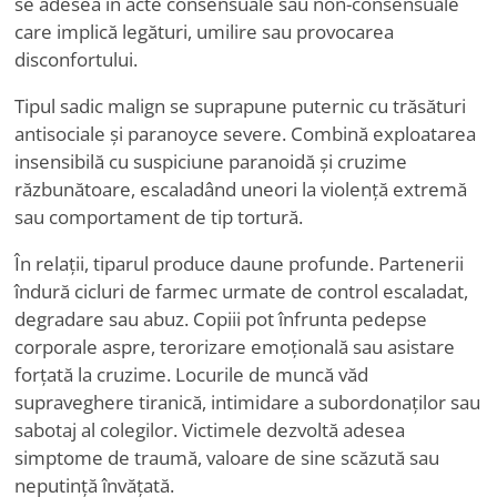
se adesea în acte consensuale sau non-consensuale
care implică legături, umilire sau provocarea
disconfortului.
Tipul sadic malign se suprapune puternic cu trăsături
antisociale și paranoyce severe. Combină exploatarea
insensibilă cu suspiciune paranoidă și cruzime
răzbunătoare, escaladând uneori la violență extremă
sau comportament de tip tortură.
În relații, tiparul produce daune profunde. Partenerii
îndură cicluri de farmec urmate de control escaladat,
degradare sau abuz. Copiii pot înfrunta pedepse
corporale aspre, terorizare emoțională sau asistare
forțată la cruzime. Locurile de muncă văd
supraveghere tiranică, intimidare a subordonaților sau
sabotaj al colegilor. Victimele dezvoltă adesea
simptome de traumă, valoare de sine scăzută sau
neputință învățată.