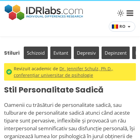
RO
Stiluri
Schizoid
Evitant
Depresiv
Depinzent
Is
Revizuit academic de
Dr. Jennifer Schulz, Ph.D.,
conferențiar universitar de psihologie
Stil Personalitate Sadică
Oamenii cu trăsături de personalitate sadică, sau
tulburare de personalitate sadică atunci când aceste
tipare sunt pervasive, inflexibile și provoacă un rău
interpersonal semnificativ sau disfuncție personală, își
organizează lumea lor psihologică în jurul obținerii de