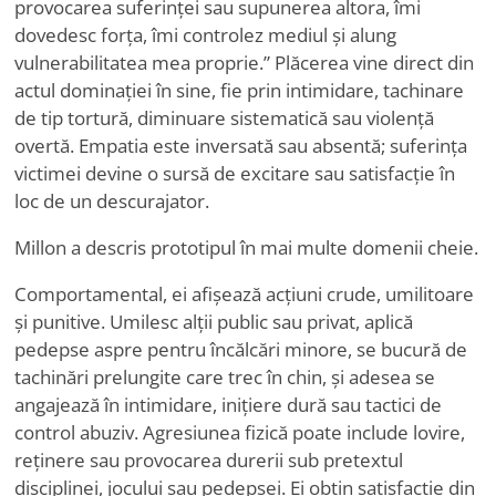
provocarea suferinței sau supunerea altora, îmi
dovedesc forța, îmi controlez mediul și alung
vulnerabilitatea mea proprie.” Plăcerea vine direct din
actul dominației în sine, fie prin intimidare, tachinare
de tip tortură, diminuare sistematică sau violență
overtă. Empatia este inversată sau absentă; suferința
victimei devine o sursă de excitare sau satisfacție în
loc de un descurajator.
Millon a descris prototipul în mai multe domenii cheie.
Comportamental, ei afișează acțiuni crude, umilitoare
și punitive. Umilesc alții public sau privat, aplică
pedepse aspre pentru încălcări minore, se bucură de
tachinări prelungite care trec în chin, și adesea se
angajează în intimidare, inițiere dură sau tactici de
control abuziv. Agresiunea fizică poate include lovire,
reținere sau provocarea durerii sub pretextul
disciplinei, jocului sau pedepsei. Ei obțin satisfacție din