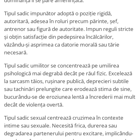
dominanța li se pare amenințată.
Tipul sadic impunător adoptă o poziție rigidă,
autoritară, adesea în roluri precum părinte, șef,
antrenor sau figură de autoritate. Impun reguli stricte
și obțin satisfacție din pedepsirea încălcărilor,
văzându-și asprimea ca datorie morală sau tărie
necesară.
Tipul sadic umilitor se concentrează pe umilirea
psihologică mai degrabă decât pe răul fizic. Excelează
la sarcasm tăios, rușinare publică, deprecieri subtile
sau tachinări prelungite care erodează stima de sine,
bucurându-se de eroziunea lentă a încrederii mai mult
decât de violența overtă.
Tipul sadic sexual centrează cruzimea în contexte
intime sau sexuale. Necesită frica, durerea sau
degradarea partenerului pentru excitare, implicându-