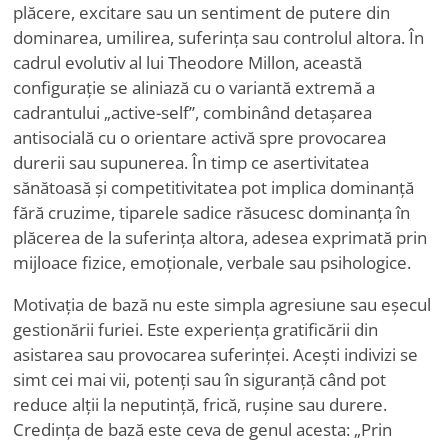
plăcere, excitare sau un sentiment de putere din
dominarea, umilirea, suferința sau controlul altora. În
cadrul evolutiv al lui Theodore Millon, această
configurație se aliniază cu o variantă extremă a
cadrantului „active-self”, combinând detașarea
antisocială cu o orientare activă spre provocarea
durerii sau supunerea. În timp ce asertivitatea
sănătoasă și competitivitatea pot implica dominanță
fără cruzime, tiparele sadice răsucesc dominanța în
plăcerea de la suferința altora, adesea exprimată prin
mijloace fizice, emoționale, verbale sau psihologice.
Motivația de bază nu este simpla agresiune sau eșecul
gestionării furiei. Este experiența gratificării din
asistarea sau provocarea suferinței. Acești indivizi se
simt cei mai vii, potenți sau în siguranță când pot
reduce alții la neputință, frică, rușine sau durere.
Credința de bază este ceva de genul acesta: „Prin