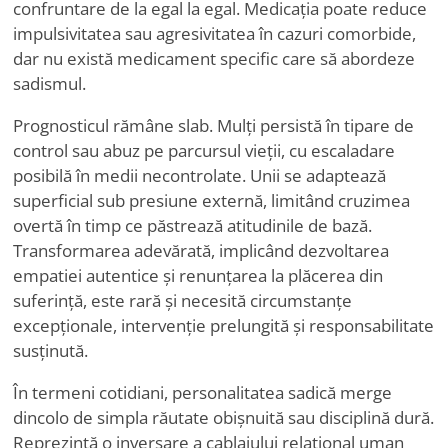
confruntare de la egal la egal. Medicația poate reduce
impulsivitatea sau agresivitatea în cazuri comorbide,
dar nu există medicament specific care să abordeze
sadismul.
Prognosticul rămâne slab. Mulți persistă în tipare de
control sau abuz pe parcursul vieții, cu escaladare
posibilă în medii necontrolate. Unii se adaptează
superficial sub presiune externă, limitând cruzimea
overtă în timp ce păstrează atitudinile de bază.
Transformarea adevărată, implicând dezvoltarea
empatiei autentice și renunțarea la plăcerea din
suferință, este rară și necesită circumstanțe
excepționale, intervenție prelungită și responsabilitate
susținută.
În termeni cotidiani, personalitatea sadică merge
dincolo de simpla răutate obișnuită sau disciplină dură.
Reprezintă o inversare a cablajului relațional uman