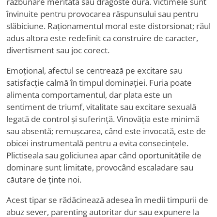
răzbunare meritată sau dragoste dură. Victimele sunt
învinuite pentru provocarea răspunsului sau pentru
slăbiciune. Raționamentul moral este distorsionat; răul
adus altora este redefinit ca construire de caracter,
divertisment sau joc corect.
Emoțional, afectul se centrează pe excitare sau
satisfacție calmă în timpul dominației. Furia poate
alimenta comportamentul, dar plata este un
sentiment de triumf, vitalitate sau excitare sexuală
legată de control și suferință. Vinovăția este minimă
sau absentă; remușcarea, când este invocată, este de
obicei instrumentală pentru a evita consecințele.
Plictiseala sau goliciunea apar când oportunitățile de
dominare sunt limitate, provocând escaladare sau
căutare de ținte noi.
Acest tipar se rădăcinează adesea în medii timpurii de
abuz sever, parenting autoritar dur sau expunere la