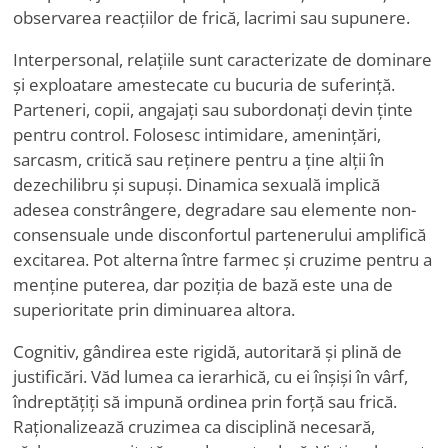
observarea reacțiilor de frică, lacrimi sau supunere.
Interpersonal, relațiile sunt caracterizate de dominare
și exploatare amestecate cu bucuria de suferință.
Parteneri, copii, angajați sau subordonați devin ținte
pentru control. Folosesc intimidare, amenințări,
sarcasm, critică sau reținere pentru a ține alții în
dezechilibru și supuși. Dinamica sexuală implică
adesea constrângere, degradare sau elemente non-
consensuale unde disconfortul partenerului amplifică
excitarea. Pot alterna între farmec și cruzime pentru a
menține puterea, dar poziția de bază este una de
superioritate prin diminuarea altora.
Cognitiv, gândirea este rigidă, autoritară și plină de
justificări. Văd lumea ca ierarhică, cu ei înșiși în vârf,
îndreptățiți să impună ordinea prin forță sau frică.
Raționalizează cruzimea ca disciplină necesară,