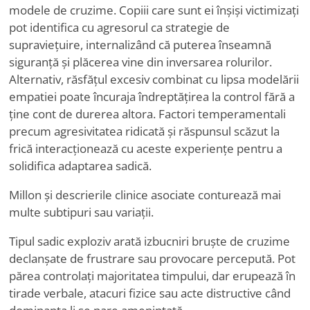
modele de cruzime. Copiii care sunt ei înșiși victimizați
pot identifica cu agresorul ca strategie de
supraviețuire, internalizând că puterea înseamnă
siguranță și plăcerea vine din inversarea rolurilor.
Alternativ, răsfățul excesiv combinat cu lipsa modelării
empatiei poate încuraja îndreptățirea la control fără a
ține cont de durerea altora. Factori temperamentali
precum agresivitatea ridicată și răspunsul scăzut la
frică interacționează cu aceste experiențe pentru a
solidifica adaptarea sadică.
Millon și descrierile clinice asociate conturează mai
multe subtipuri sau variații.
Tipul sadic exploziv arată izbucniri bruște de cruzime
declanșate de frustrare sau provocare percepută. Pot
părea controlați majoritatea timpului, dar erupează în
tirade verbale, atacuri fizice sau acte distructive când