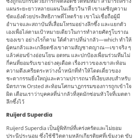
ซึ่งถูกแบกรับด้วยภารกิจตลอดชีวิตที่มหึมา สามารถสร้าง
แผนระยะยาวหลายแผนในเสี้ยววินาที เขาเผชิญความ
ขัดแย้งด้วยประสิทธิภาพที่โหดร้าย เขาไม่เชื่อถือผู้มี
อำนาจและสถาบันที่เสื่อมโทรมอย่างลึกซึ้ง และแยกตัว
เองเพื่อไล่ตามเป้าหมายเดียวในการทำลายศัตรูโบราณ
ของเขา อย่างไรก็ตาม ใต้คำสาปที่น่ากลัว—which ทำให้
ผู้คนกลัวและเกลียดชังเขาตามสัญชาตญาณ—เขาจริง ๆ
แล้วค่อนข้างอ่อนโยน อดทน และปกป้องเพื่อนร่วมทีมไม่
กี่คนที่ยอมรับเขาอย่างดุเดือด เรื่องราวของเขาสะท้อน
ความตึงเครียดระหว่างน้ำหนักที่ทำให้โดดเดี่ยวของ
ชะตากรรมยิ่งใหญ่และความปรารถนาที่เงียบสงบสำหรับ
มิตรภาพ Orsted สะท้อนโศกนาฏกรรมของการถูกเข้าใจ
ผิด เตือนเราว่าบุคคลที่น่ากลัวที่สุดมักซ่อนหัวใจที่เมตตา
ลึกซึ้งไว้
Ruijerd Superdia
Ruijerd Superdia เป็นผู้พิทักษ์ที่เคร่งครัดและไม่ยอม
ประนีประนอม ซึ่งใช้ชีวิตตามหลักเกียรติยศที่เข้มงวด ขับ