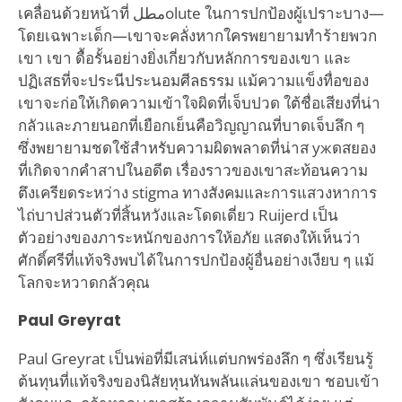
เคลื่อนด้วยหน้าที่ مطلolute ในการปกป้องผู้เปราะบาง—
โดยเฉพาะเด็ก—เขาจะคลั่งหากใครพยายามทำร้ายพวก
เขา เขา ดื้อรั้นอย่างยิ่งเกี่ยวกับหลักการของเขา และ
ปฏิเสธที่จะประนีประนอมศีลธรรม แม้ความแข็งทื่อของ
เขาจะก่อให้เกิดความเข้าใจผิดที่เจ็บปวด ใต้ชื่อเสียงที่น่า
กลัวและภายนอกที่เยือกเย็นคือวิญญาณที่บาดเจ็บลึก ๆ
ซึ่งพยายามชดใช้สำหรับความผิดพลาดที่น่าส ужดสยอง
ที่เกิดจากคำสาปในอดีต เรื่องราวของเขาสะท้อนความ
ตึงเครียดระหว่าง stigma ทางสังคมและการแสวงหาการ
ไถ่บาปส่วนตัวที่สิ้นหวังและโดดเดี่ยว Ruijerd เป็น
ตัวอย่างของภาระหนักของการให้อภัย แสดงให้เห็นว่า
ศักดิ์ศรีที่แท้จริงพบได้ในการปกป้องผู้อื่นอย่างเงียบ ๆ แม้
โลกจะหวาดกลัวคุณ
Paul Greyrat
Paul Greyrat เป็นพ่อที่มีเสน่ห์แต่บกพร่องลึก ๆ ซึ่งเรียนรู้
ต้นทุนที่แท้จริงของนิสัยหุนหันพลันแล่นของเขา ชอบเข้า