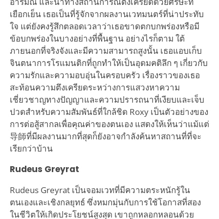
อารมณ์ และนําทางสถานการณ์ตึงเครียดด้วยศีรษะที่
เยือกเย็น เธอเป็นที่รู้จักจากผลงานเวทมนตร์ที่น่าประทับ
ใจ แต่ยังคงรู้สึกตลอดเวลาว่าเธอขาดตกบกพร่องหรือมี
ข้อบกพร่องในบางอย่างที่พื้นฐาน อย่างไรก็ตาม ใต้
ภายนอกที่จริงจังและมีความสามารถสูงนั้น เธอแอบเก็บ
จินตนาการโรแมนติกที่ถูกทำให้เป็นอุดมคติลึก ๆ เกี่ยวกับ
ความรักและความอบอุ่นในครอบครัว เรื่องราวของเธอ
สะท้อนความตึงเครียดระหว่างการแสวงหาความ
เชี่ยวชาญทางปัญญาและความปรารถนาที่เงียบและเจ็บ
ปวดสำหรับความสัมพันธ์ที่ใกล้ชิด Roxy เป็นตัวอย่างของ
การต่อสู้สากลเพื่อคุณค่าของตนเอง แสดงให้เห็นว่าแม้แต่
导師ที่มีผลงานมากที่สุดก็ยังอาจกำลังค้นหาสถานที่ที่จะ
เรียกว่าบ้าน
Rudeus Greyrat
Rudeus Greyrat เป็นจอมเวทที่มีความตระหนักรู้ใน
ตนเองและเชิงกลยุทธ์ ซึ่งหมกมุ่นกับการใช้โอกาสที่สอง
ในชีวิตให้เกิดประโยชน์สูงสุด เขาถูกหลอกหลอนด้วย