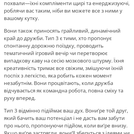
похвали—їхні компліменти щирі та енерджизуючі,
роблячи вас таким, ніби ви можете все з ними у
вашому кутку.
Вони також приносять грайливий, динамічний
край до дружби. Тип 3 є тими, хто пропонує
спонтанну дорожню поїздку, проводить
тематичний ігровий вечір чи перетворює
випадкову каву на сесію мозкового штурму. Їхня
креативність тримає все свіжим, змішуючи їхній
поспіх з легкістю, яка робить кожен момент
незабутнім. Вони процвітають, коли дружба
відчувається як командна робота, повна сміху та
руху вперед.
Тип 3 відмінно підіймає ваш дух. Вони
’
ре той друг,
який бачить ваш потенціал і не дасть вам забути
про нього, пропонуючи підйом, коли ви
’
ре внизу.
Якщо ви
’
ре застрягли, вони
’
ll зберуться з ідеями чи