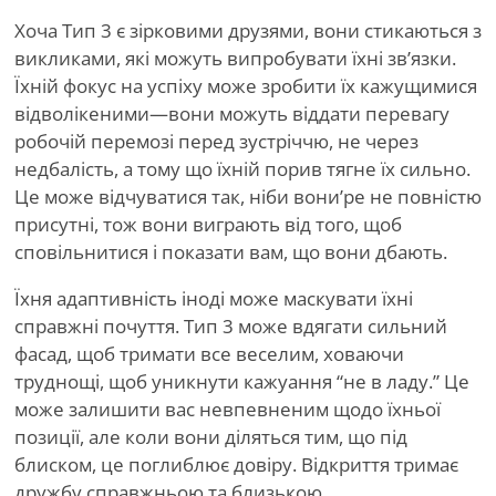
Хоча Тип 3 є зірковими друзями, вони стикаються з
викликами, які можуть випробувати їхні зв’язки.
Їхній фокус на успіху може зробити їх кажущимися
відволікеними—вони можуть віддати перевагу
робочій перемозі перед зустріччю, не через
недбалість, а тому що їхній порив тягне їх сильно.
Це може відчуватися так, ніби вони
’
ре не повністю
присутні, тож вони виграють від того, щоб
сповільнитися і показати вам, що вони дбають.
Їхня адаптивність іноді може маскувати їхні
справжні почуття. Тип 3 може вдягати сильний
фасад, щоб тримати все веселим, ховаючи
труднощі, щоб уникнути кажуання
“
не в ладу.” Це
може залишити вас невпевненим щодо їхньої
позиції, але коли вони діляться тим, що під
блиском, це поглиблює довіру. Відкриття тримає
дружбу справжньою та близькою.