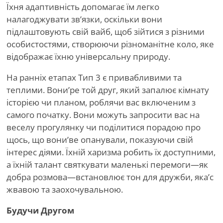
Їхня адаптивність допомагає їм легко
налагоджувати зв’язки, оскільки вони
підлаштовують свій вайб, щоб зійтися з різними
особистостями, створюючи різноманітне коло, яке
відображає їхню універсальну природу.
На ранніх етапах Тип 3 є привабливими та
теплими. Вони
’
ре той друг, який запалює кімнату
історією чи планом, роблячи вас включеним з
самого початку. Вони можуть запросити вас на
веселу прогулянку чи поділитися порадою про
щось, що вони
’
ве опанували, показуючи свій
інтерес діями. Їхній харизма робить їх доступними,
а їхній талант святкувати маленькі перемоги—як
добра розмова—встановлює тон для дружби, яка
’
с
жвавою та заохочувальною.
Будучи Другом