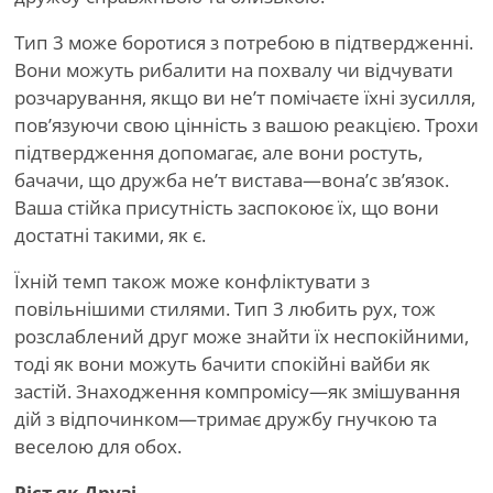
Тип 3 може боротися з потребою в підтвердженні.
Вони можуть рибалити на похвалу чи відчувати
розчарування, якщо ви не
’
т помічаєте їхні зусилля,
пов’язуючи свою цінність з вашою реакцією. Трохи
підтвердження допомагає, але вони ростуть,
бачачи, що дружба не
’
т вистава—вона
’
с зв’язок.
Ваша стійка присутність заспокоює їх, що вони
достатні такими, як є.
Їхній темп також може конфліктувати з
повільнішими стилями. Тип 3 любить рух, тож
розслаблений друг може знайти їх неспокійними,
тоді як вони можуть бачити спокійні вайби як
застій. Знаходження компромісу—як змішування
дій з відпочинком—тримає дружбу гнучкою та
веселою для обох.
Ріст як Друзі