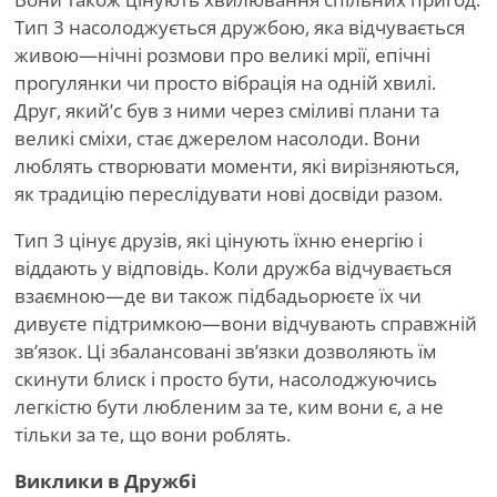
Тип 3 насолоджується дружбою, яка відчувається
живою—нічні розмови про великі мрії, епічні
прогулянки чи просто вібрація на одній хвилі.
Друг, який
’
с був з ними через сміливі плани та
великі сміхи, стає джерелом насолоди. Вони
люблять створювати моменти, які вирізняються,
як традицію переслідувати нові досвіди разом.
Тип 3 цінує друзів, які цінують їхню енергію і
віддають у відповідь. Коли дружба відчувається
взаємною—де ви також підбадьорюєте їх чи
дивуєте підтримкою—вони відчувають справжній
зв’язок. Ці збалансовані зв’язки дозволяють їм
скинути блиск і просто бути, насолоджуючись
легкістю бути любленим за те, ким вони є, а не
тільки за те, що вони роблять.
Виклики в Дружбі