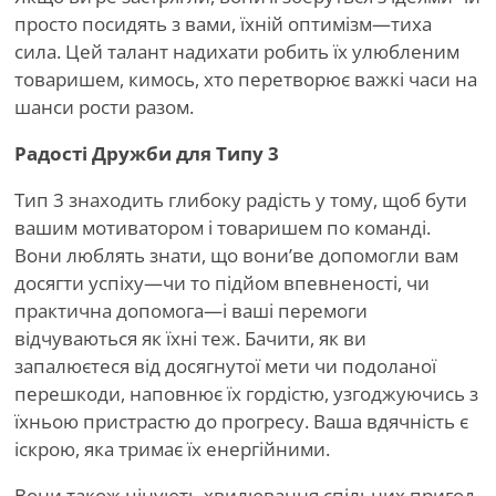
просто посидять з вами, їхній оптимізм—тиха
сила. Цей талант надихати робить їх улюбленим
товаришем, кимось, хто перетворює важкі часи на
шанси рости разом.
Радості Дружби для Типу 3
Тип 3 знаходить глибоку радість у тому, щоб бути
вашим мотиватором і товаришем по команді.
Вони люблять знати, що вони
’
ве допомогли вам
досягти успіху—чи то підйом впевненості, чи
практична допомога—і ваші перемоги
відчуваються як їхні теж. Бачити, як ви
запалюєтеся від досягнутої мети чи подоланої
перешкоди, наповнює їх гордістю, узгоджуючись з
їхньою пристрастю до прогресу. Ваша вдячність є
іскрою, яка тримає їх енергійними.
Вони також цінують хвилювання спільних пригод.