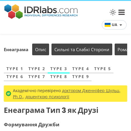
UA
Енеаграма
Опис
Сильні та Слабкі Сторони
Роман
TYPE 1
TYPE 2
TYPE 3
TYPE 4
TYPE 5
TYPE 6
TYPE 7
TYPE 8
TYPE 9
Академічно перевірено
доктором Дженніфер Шульц,
Ph.D.,
доценткою психології
Енеаграма Тип 3 як Друзі
Формування Дружби