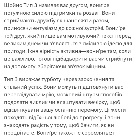
Щойно Тип 3 називає вас другом, вони
’
ре
потужною силою підтримки та розваг. Вони
сприймають дружбу як шанс сяяти разом,
приносячи ентузіазм до кожної зустрічі. Вони
’
ре
той друг, який пише вам мотивуючий текст перед
великим днем чи з’являється з сміливою ідеєю для
пригоди. Їхня вірність активна—вони
’
ре там, коли
це важливо, готові підбадьорити вас чи стрибнути
на допомогу, зберігаючи зв’язок міцним.
Тип 3 виражає турботу через заохочення та
спільний успіх. Вони можуть підштовхнути вас
переслідувати мрію, мозковий штурм способів
подолати виклик чи влаштувати вечірку, щоб
відсвяткувати вашу останню перемогу. Ці жести
походять від їхньої любові до прогресу, і вони
знаходять радість у тому, щоб бачити, як ви
процвітаєте. Вони
’
ре також не соромляться