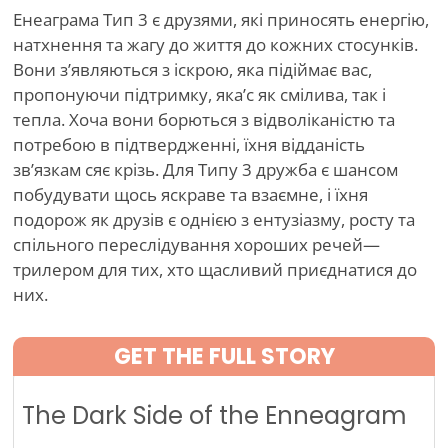
Енеаграма Тип 3 є друзями, які приносять енергію,
натхнення та жагу до життя до кожних стосунків.
Вони з’являються з іскрою, яка підіймає вас,
пропонуючи підтримку, яка
’
с як смілива, так і
тепла. Хоча вони борються з відволіканістю та
потребою в підтвердженні, їхня відданість
зв’язкам сяє крізь. Для Типу 3 дружба є шансом
побудувати щось яскраве та взаємне, і їхня
подорож як друзів є однією з ентузіазму, росту та
спільного переслідування хороших речей—
трилером для тих, хто щасливий приєднатися до
них.
GET THE FULL STORY
The Dark Side of the Enneagram