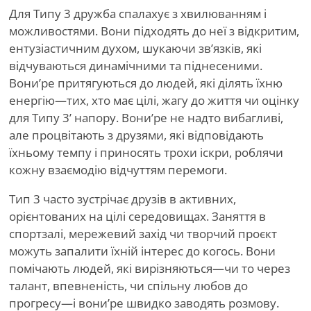
Для Типу 3 дружба спалахує з хвилюванням і
можливостями. Вони підходять до неї з відкритим,
ентузіастичним духом, шукаючи зв’язків, які
відчуваються динамічними та піднесеними.
Вони
’
ре притягуються до людей, які ділять їхню
енергію—тих, хто має цілі, жагу до життя чи оцінку
для Типу 3
’
напору. Вони
’
ре не надто вибагливі,
але процвітають з друзями, які відповідають
їхньому темпу і приносять трохи іскри, роблячи
кожну взаємодію відчуттям перемоги.
Тип 3 часто зустрічає друзів в активних,
орієнтованих на цілі середовищах. Заняття в
спортзалі, мережевий захід чи творчий проєкт
можуть запалити їхній інтерес до когось. Вони
помічають людей, які вирізняються—чи то через
талант, впевненість, чи спільну любов до
прогресу—і вони
’
ре швидко заводять розмову.