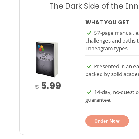
The Dark Side of the E
WHAT YOU GET
57-page manual, ex
challenges and paths t
Enneagram types.
Presented in an ea
backed by solid acade
5.99
$
14-day, no-questi
guarantee.
Order Now