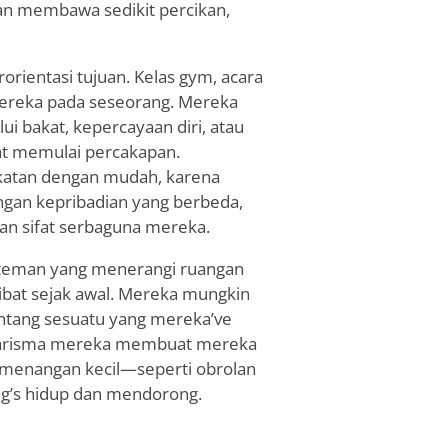
n membawa sedikit percikan,
orientasi tujuan. Kelas gym, acara
mereka pada seseorang. Mereka
 bakat, kepercayaan diri, atau
at memulai percakapan.
atan dengan mudah, karena
gan kepribadian yang berbeda,
n sifat serbaguna mereka.
 teman yang menerangi ruangan
ibat sejak awal. Mereka mungkin
entang sesuatu yang mereka
’
ve
 Karisma mereka membuat mereka
menangan kecil—seperti obrolan
ng
’
s hidup dan mendorong.