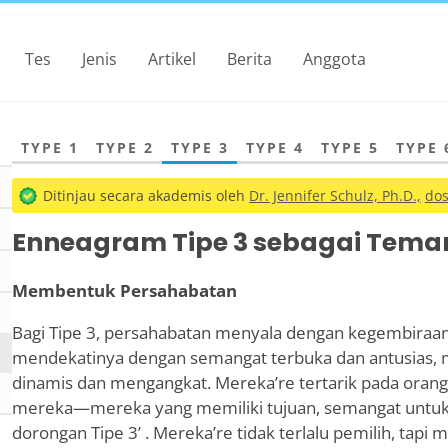
Tes
Jenis
Artikel
Berita
Anggota
TYPE 1
TYPE 2
TYPE 3
TYPE 4
TYPE 5
TYPE 
Ditinjau secara akademis oleh
Dr. Jennifer Schulz, Ph.D.,
dos
Enneagram Tipe 3 sebagai Tema
Membentuk Persahabatan
Bagi Tipe 3, persahabatan menyala dengan kegembiraa
mendekatinya dengan semangat terbuka dan antusias, m
dinamis dan mengangkat. Mereka
’
re tertarik pada oran
mereka—mereka yang memiliki tujuan, semangat untuk h
dorongan Tipe 3
’
. Mereka
’
re tidak terlalu pemilih, ta