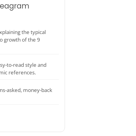
nneagram
plaining the typical
o growth of the 9
sy-to-read style and
mic references.
ons-asked, money-back