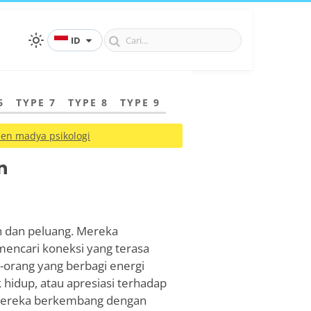
ID
6
TYPE 7
TYPE 8
TYPE 9
en madya psikologi
n
n dan peluang. Mereka
encari koneksi yang terasa
g-orang yang berbagi energi
idup, atau apresiasi terhadap
pi mereka berkembang dengan