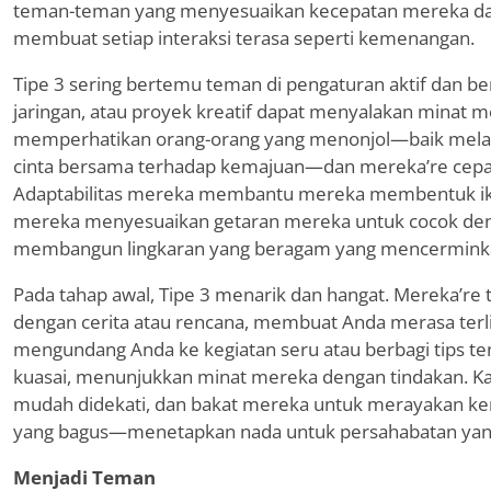
teman-teman yang menyesuaikan kecepatan mereka da
membuat setiap interaksi terasa seperti kemenangan.
Tipe 3 sering bertemu teman di pengaturan aktif dan ber
jaringan, atau proyek kreatif dapat menyalakan minat 
memperhatikan orang-orang yang menonjol—baik melalui
cinta bersama terhadap kemajuan—dan mereka
’
re cep
Adaptabilitas mereka membantu mereka membentuk ik
mereka menyesuaikan getaran mereka untuk cocok den
membangun lingkaran yang beragam yang mencerminka
Pada tahap awal, Tipe 3 menarik dan hangat. Mereka
’
re
dengan cerita atau rencana, membuat Anda merasa terl
mengundang Anda ke kegiatan seru atau berbagi tips t
kuasai, menunjukkan minat mereka dengan tindakan.
mudah didekati, dan bakat mereka untuk merayakan ke
yang bagus—menetapkan nada untuk persahabatan ya
Menjadi Teman