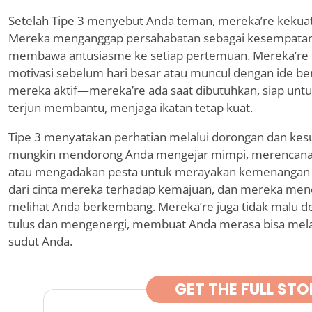
Setelah Tipe 3 menyebut Anda teman, mereka
’
re kekua
Mereka menganggap persahabatan sebagai kesempatan 
membawa antusiasme ke setiap pertemuan. Mereka
’
re
motivasi sebelum hari besar atau muncul dengan ide ber
mereka aktif—mereka
’
re ada saat dibutuhkan, siap un
terjun membantu, menjaga ikatan tetap kuat.
Tipe 3 menyatakan perhatian melalui dorongan dan ke
mungkin mendorong Anda mengejar mimpi, merencanak
atau mengadakan pesta untuk merayakan kemenangan te
dari cinta mereka terhadap kemajuan, dan mereka m
melihat Anda berkembang. Mereka
’
re juga tidak malu 
tulus dan mengenergi, membuat Anda merasa bisa mela
sudut Anda.
GET THE FULL STO